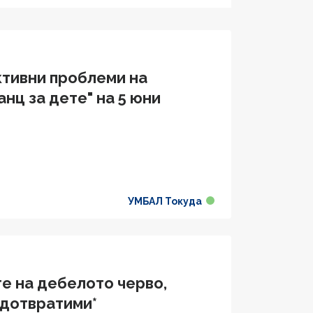
тивни проблеми на
нц за дете" на 5 юни
УМБАЛ Токуда
е на дебелото черво,
едотвратими*