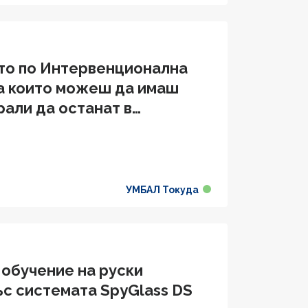
то по Интервенционална
на които можеш да имаш
рали да останат в
УМБАЛ Токуда
 обучение на руски
ъс системата SpyGlass DS