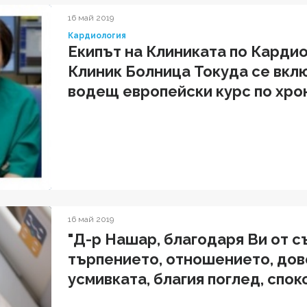
16 май 2019
Кардиология
Екипът на Клиниката по Карди
Клиник Болница Токуда се вклю
водещ европейски курс по хро
16 май 2019
"Д-р Нашар, благодаря Ви от 
търпението, отношението, дов
усмивката, благия поглед, спо
и което вдъхвате на пациентит