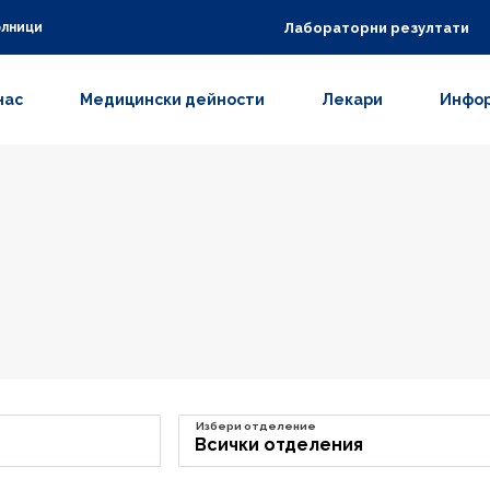
Лабораторни резултати
олници
нас
Медицински дейности
Лекари
Инфор
Избери отделение
Всички отделения