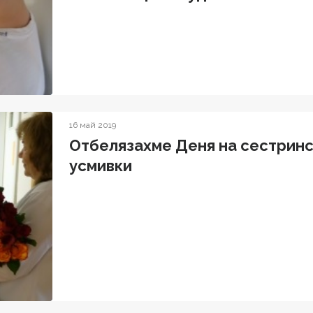
16 май 2019
Отбелязахме Деня на сестринст
усмивки