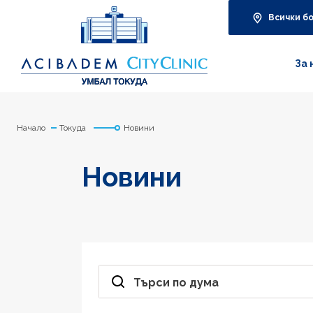
Всички б
За 
Начало
Токуда
Новини
Новини
Търси по дума