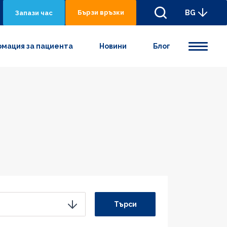
Бързи връзки
BG
Запази час
мация за пациента
Новини
Блог
Търси