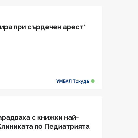
гира при сърдечен арест*
УМБАЛ Токуда
арадваха с книжки най-
 Клиниката по Педиатрията