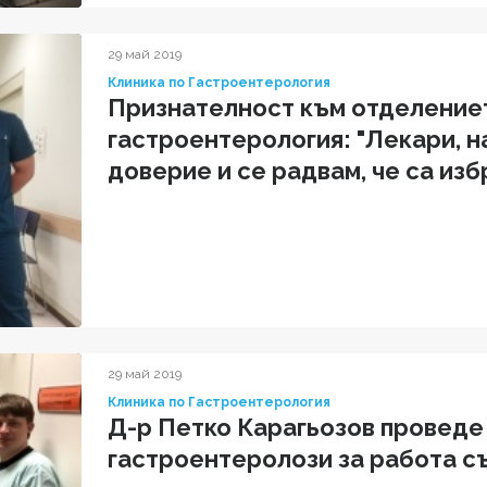
29 май 2019
Клиника по Гастроентерология
Признателност към отделение
гастроентерология: "Лекари, 
доверие и се радвам, че са изб
България"
29 май 2019
Клиника по Гастроентерология
Д-р Петко Карагьозов проведе
гастроентеролози за работа с