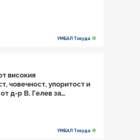
УМБАЛ Токуда
от високия
т, човечност, упоритост и
т д-р В. Гелев за
 ми проблем"
УМБАЛ Токуда