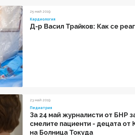
25 май 2019
Кардиология
Д-р Васил Трайков: Как се реа
23 май 2019
Педиатрия
За 24 май журналисти от БНР з
смелите пациенти - децата от
на Болница Токуда