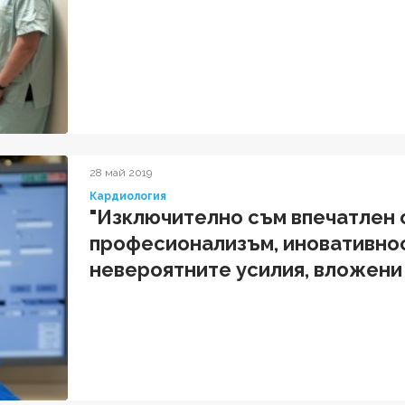
28 май 2019
Кардиология
"Изключително съм впечатлен 
професионализъм, иновативнос
невероятните усилия, вложени о
решаването на кардиологичния