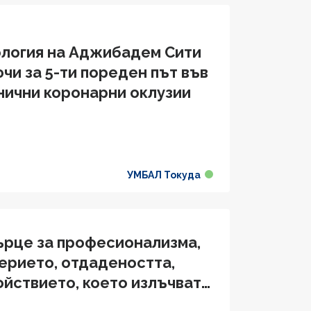
ология на Аджибадем Сити
чи за 5-ти пореден път във
нични коронарни оклузии
УМБАЛ Токуда
сърце за професионализма,
ерието, отдадеността,
койствието, което излъчвате
е си"