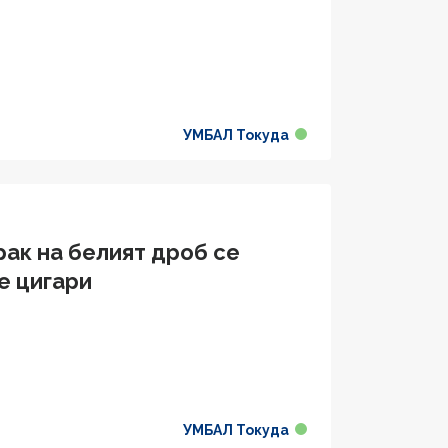
УМБАЛ Токуда
рак на белият дроб се
е цигари
УМБАЛ Токуда