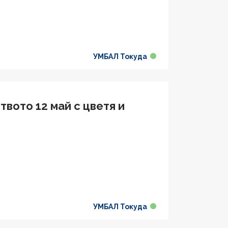
УМБАЛ Токуда
вото 12 май с цветя и
УМБАЛ Токуда