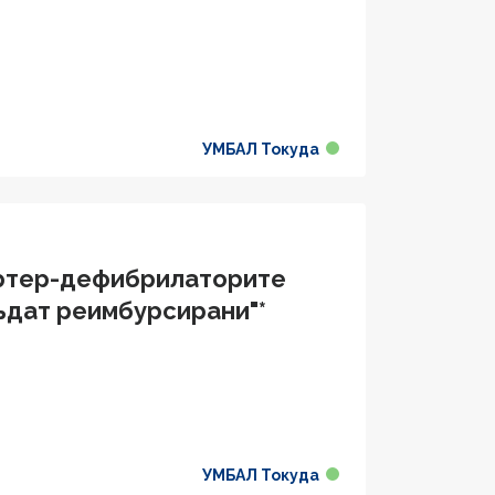
УМБАЛ Токуда
ертер-дефибрилаторите
бъдат реимбурсирани"*
УМБАЛ Токуда