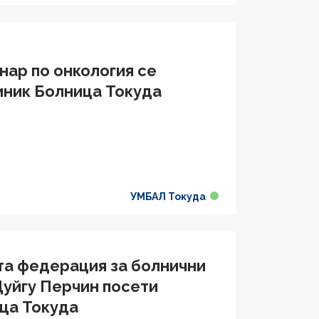
нар по онкология се
иник Болница Токуда
УМБАЛ Токуда
та федерация за болнични
Дуйгу Перчин посети
ца Токуда