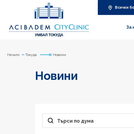
Всички б
За 
Начало
Токуда
Новини
Новини
Търси по дума