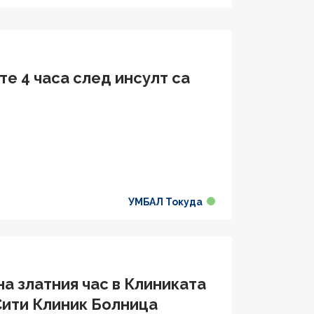
те 4 часа след инсулт са
УМБАЛ Токуда
на златния час в Клиниката
Сити Клиник Болница