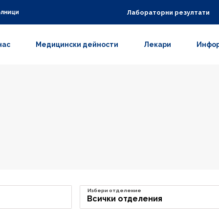
Лабораторни резултати
олници
нас
Медицински дейности
Лекари
Инфор
Избери отделение
Всички отделения