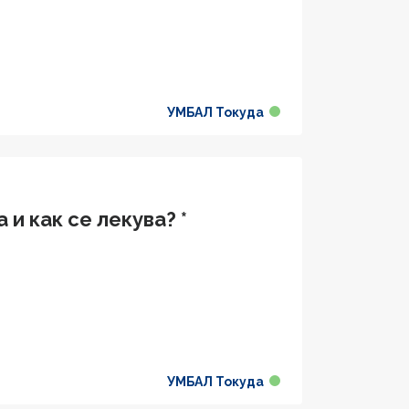
УМБАЛ Токуда
и как се лекува? *
УМБАЛ Токуда