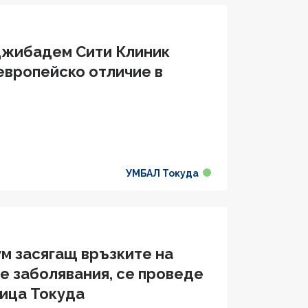
джибадем Сити Клиник
европейско отличие в
УМБАЛ Токуда
м засягащ връзките на
 заболявания, се проведе
ица Токуда