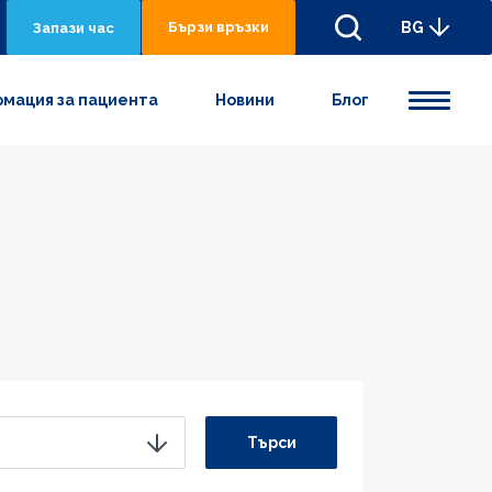
Бързи връзки
BG
Запази час
мация за пациента
Новини
Блог
Търси