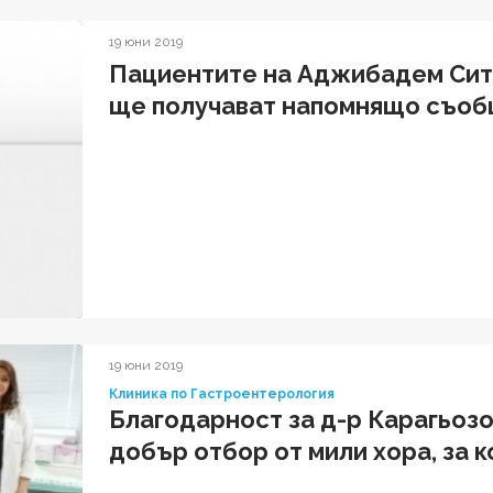
19 юни 2019
Пациентите на Аджибадем Сит
ще получават напомнящо съобщ
19 юни 2019
Клиника по Гастроентерология
Благодарност за д-р Карагьозов
добър отбор от мили хора, за 