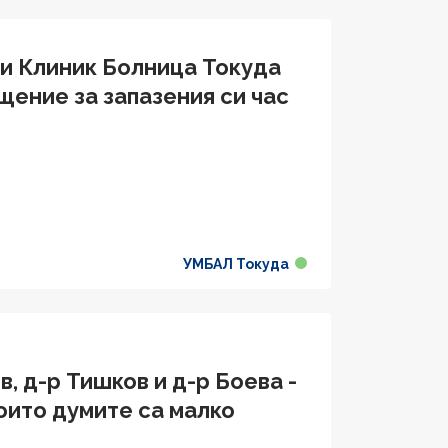
и Клиник Болница Токуда
ение за запазения си час
УМБАЛ Токуда
, д-р Тишков и д-р Боева -
които думите са малко