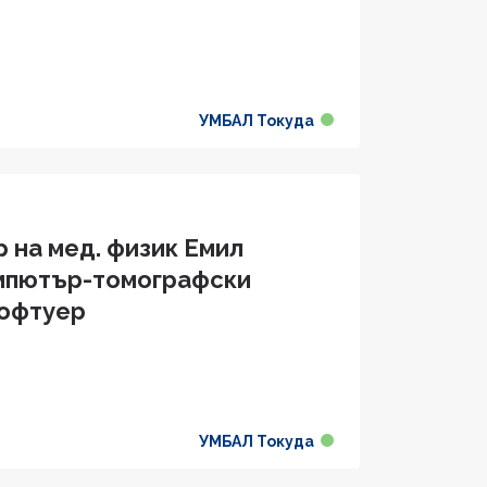
УМБАЛ Токуда
р на мед. физик Емил
омпютър-томографски
софтуер
УМБАЛ Токуда