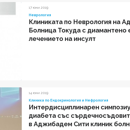
17 юни 2019
Неврология
Клиниката по Неврология на А
Болница Токуда с диамантено 
лечението на инсулт
14 юни 2019
Клиника по Ендокринология и Нефрология
Интердисциплинарен симпозиу
диабета със сърдечносъдовите
в Аджибадем Сити клиник болн