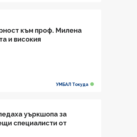
арност към проф. Милена
та и високия
УМБАЛ Токуда
гледаха уъркшопа за
ещи специалисти от