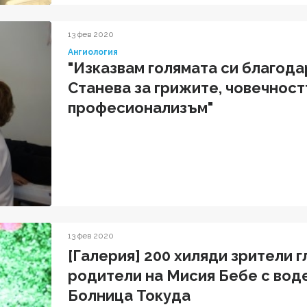
13 фев 2020
Ангиология
"Изказвам голямата си благод
Станева за грижите, човечност
професионализъм"
13 фев 2020
[Галерия] 200 хиляди зрители 
родители на Мисия Бебе с вод
Болница Токуда