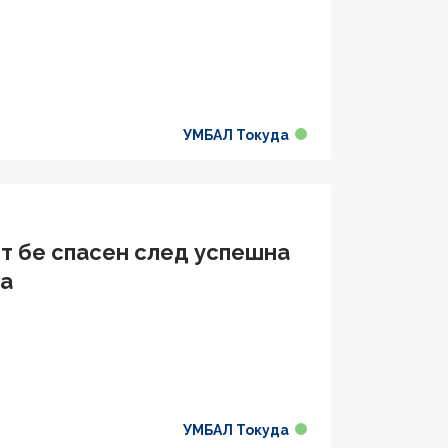
УМБАЛ Токуда
лт бе спасен след успешна
да
УМБАЛ Токуда