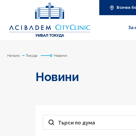
Всички б
За 
Начало
Токуда
Новини
Новини
Търси по дума