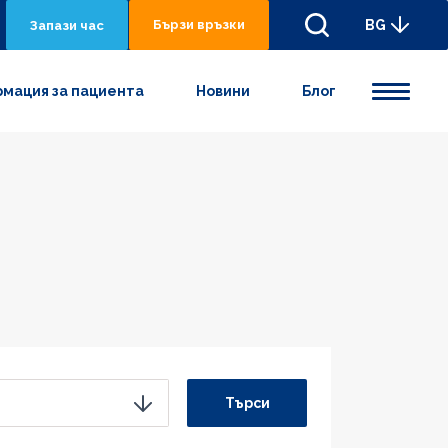
Бързи връзки
BG
Запази час
мация за пациента
Новини
Блог
Търси