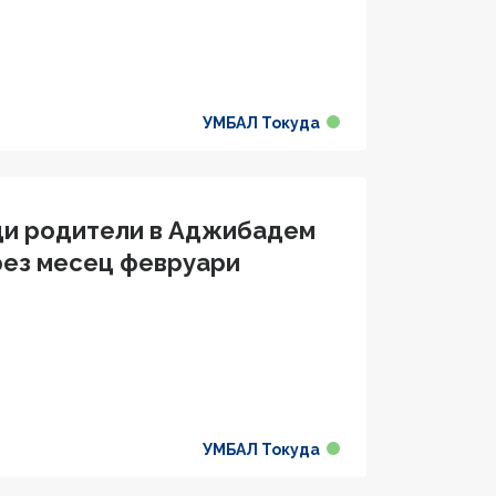
УМБАЛ Токуда
щи родители в Аджибадем
рез месец февруари
УМБАЛ Токуда