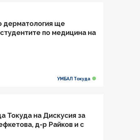
о дерматология ще
 студентите по медицина на
УМБАЛ Токуда
ца Токуда на Дискусия за
фкетова, д-р Райков и с