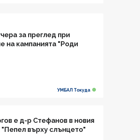
чера за преглед при
е на кампанията "Роди
УМБАЛ Токуда
ов е д-р Стефанов в новия
 "Пепел върху слънцето"