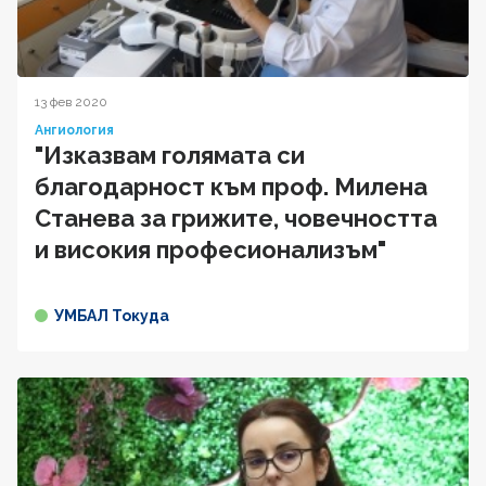
13 фев 2020
Ангиология
"Изказвам голямата си
благодарност към проф. Милена
Станева за грижите, човечността
и високия професионализъм"
УМБАЛ Токуда