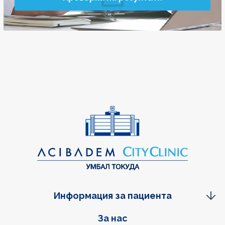
Информация за пациента
Фуутер навигация
За нас