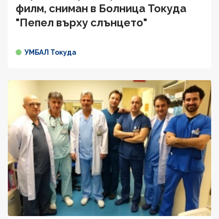
филм, сниман в Болница Токуда
"Пепел върху слънцето"
УМБАЛ Токуда