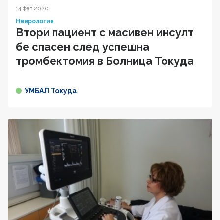
14 фев 2020
Неврология
Втори пациент с масивен инсулт
бе спасен след успешна
тромбектомия в Болница Токуда
УМБАЛ Токуда