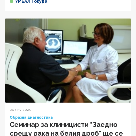
УМБАЛ Токуда
20 яну 2020
Образна диагностика
Семинар за клиницисти "Заедно
срещу рака на белия дроб" ще се