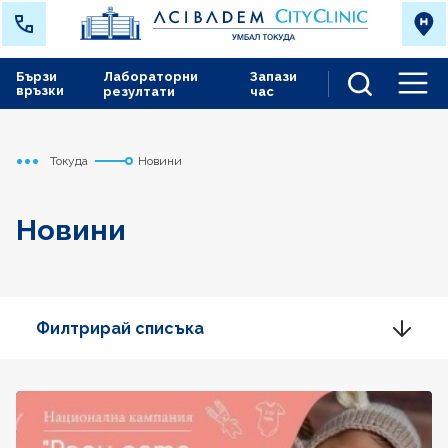
Бързи
Лабораторни
Запази
връзки
резултати
час
Men
Токуда
Новини
Начало
Новини
Филтрирай списъка