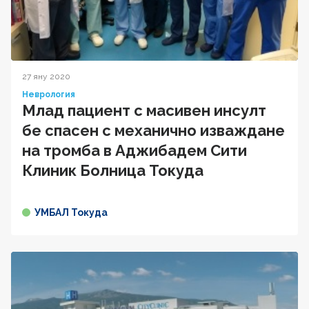
27 яну 2020
Неврология
Млад пациент с масивен инсулт
бе спасен с механично изваждане
на тромба в Аджибадем Сити
Клиник Болница Токуда
УМБАЛ Токуда