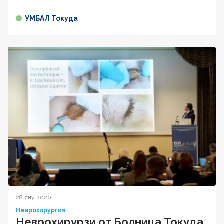
УМБАЛ Токуда
28 яну 2020
Неврохирургия
Неврохирурзи от Болница Токуда