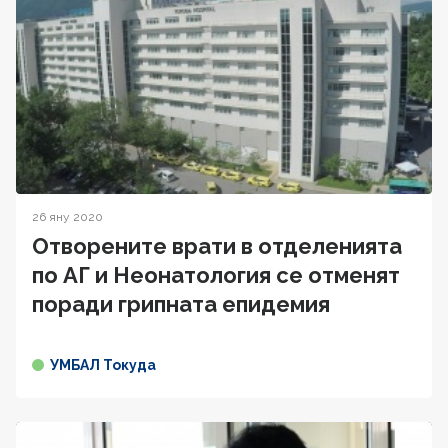
26 яну 2020
Отворените врати в отделенията
по АГ и Неонатология се отменят
поради грипната епидемия
УМБАЛ Токуда