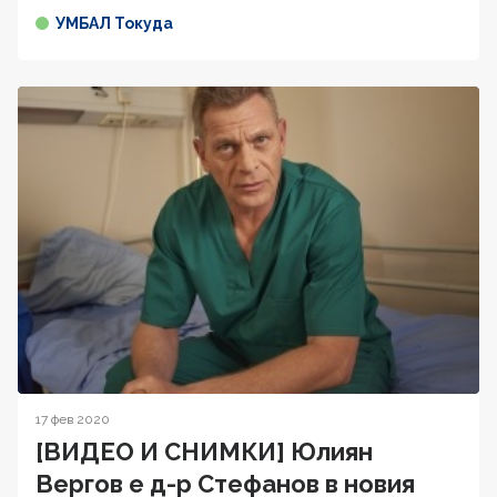
УМБАЛ Токуда
17 фев 2020
[ВИДЕО И СНИМКИ] Юлиян
Вергов е д-р Стефанов в новия