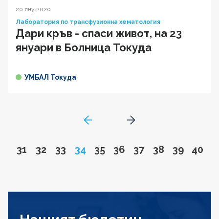
20 яну 2020
Лаборатория по трансфузионна хематология
Дари кръв - спаси живот, на 23
януари в Болница Токуда
УМБАЛ Токуда
GoToPreviousPage
Go to next page
Go to page
Go to page
Go to page
Page
Go to page
Go to page
Go to page
Go to page
Go to pa
Go to
31
32
33
34
35
36
37
38
39
40