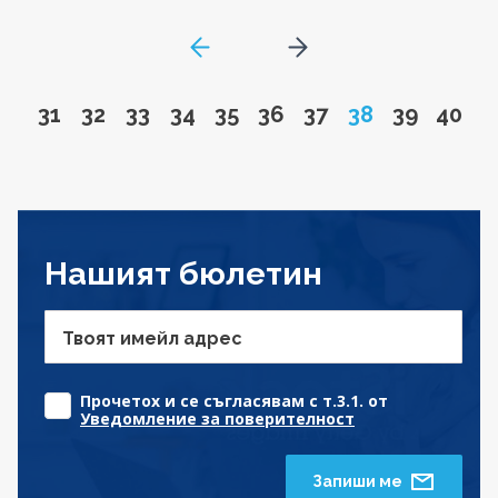
GoToPreviousPage
Go to next page
Go to page
Go to page
Go to page
Go to page
Go to page
Go to page
Go to page
Page
Go to pa
Go to
31
32
33
34
35
36
37
38
39
40
Нашият бюлетин
Твоят имейл адрес
Прочетох и се съгласявам с т.3.1. от
Уведомление за поверителност
Запиши ме