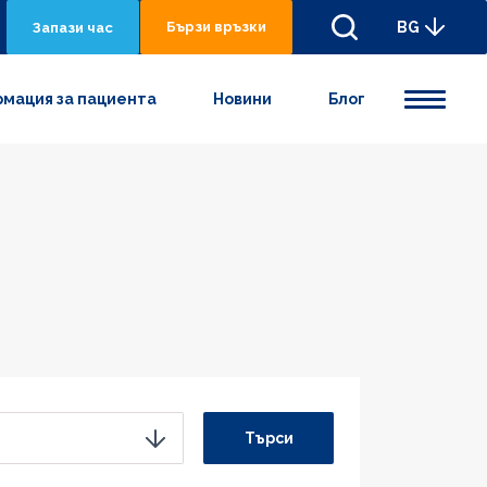
Бързи връзки
BG
Запази час
мация за пациента
Новини
Блог
Търси