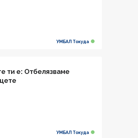
УМБАЛ Токуда
те ти е: Отбелязваме
ъцете
УМБАЛ Токуда