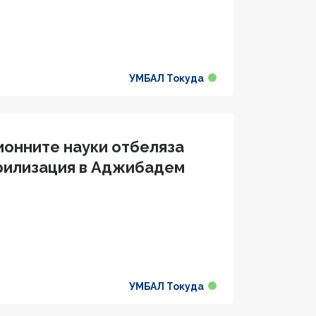
УМБАЛ Токуда
ионните науки отбеляза
ерилизация в Аджибадем
УМБАЛ Токуда