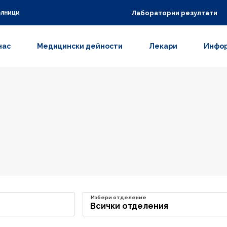
Лабораторни резултати
олници
нас
Медицински дейности
Лекари
Инфор
Избери отделение
Всички отделения