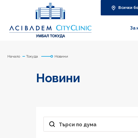
Всички б
За 
Начало
Токуда
Новини
Новини
Търси по дума