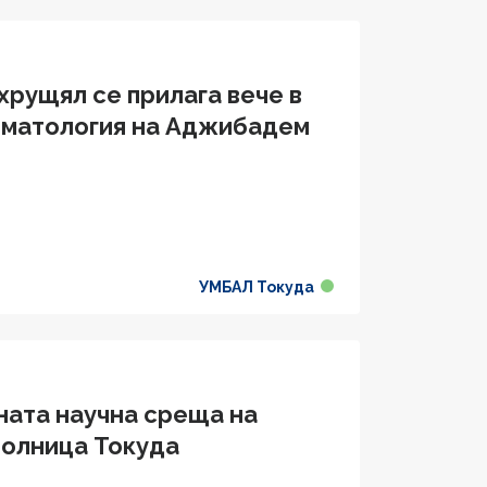
хрущял се прилага вече в
вматология на Аджибадем
УМБАЛ Токуда
ната научна среща на
болница Токуда