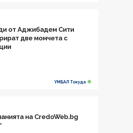
еди от Аджибадем Сити
рират две момчета с
ции
УМБАЛ Токуда
панията на CredoWeb.bg
“