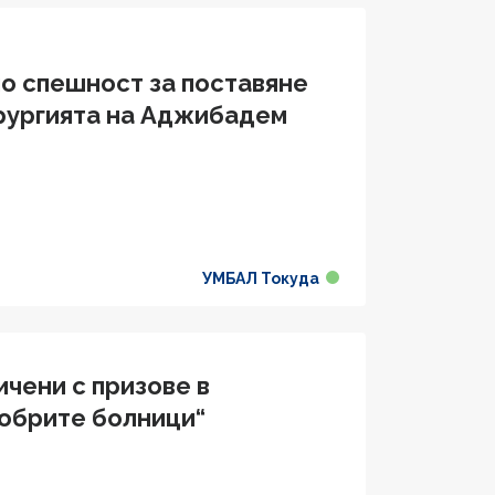
по спешност за поставяне
рургията на Аджибадем
УМБАЛ Токуда
ичени с призове в
обрите болници“