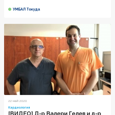
УМБАЛ Токуда
22 май 2020
Кардиология
[ВИДЕО] Д-р Валери Гелев и д-р