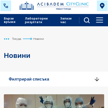
Бързи
Лабораторни
Запази
връзки
резултати
час
Men
Токуда
Новини
Начало
Новини
Филтрирай списъка