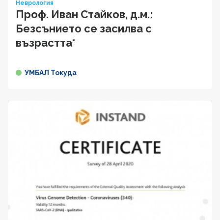
Неврология
Проф. Иван Cтaйкoв, д.м.:
Безсънието се засилва с
възрастта*
УМБАЛ Токуда