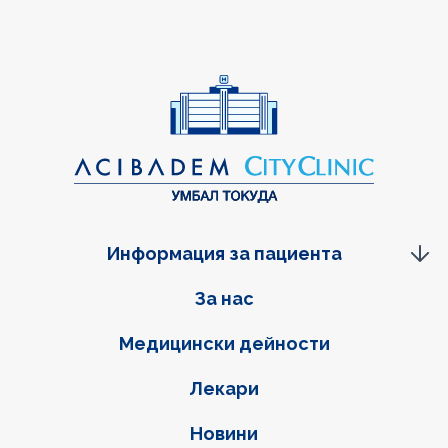
Информация за пациента
Фуутер навигация
За нас
Медицински дейности
Лекари
Новини