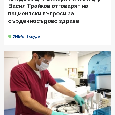
Васил Трайков отговарят на
пациентски въпроси за
сърдечносъдово здравe
УМБАЛ Токуда