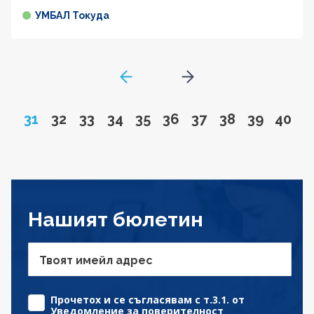
УМБАЛ Токуда
GoToPreviousPage
Go to next page
Page
Go to page
Go to page
Go to page
Go to page
Go to page
Go to page
Go to page
Go to pa
Go to
31
32
33
34
35
36
37
38
39
40
Нашият бюлетин
Твоят имейл адрес
Прочетох и се съгласявам с т.3.1. от
Уведомление за поверителност