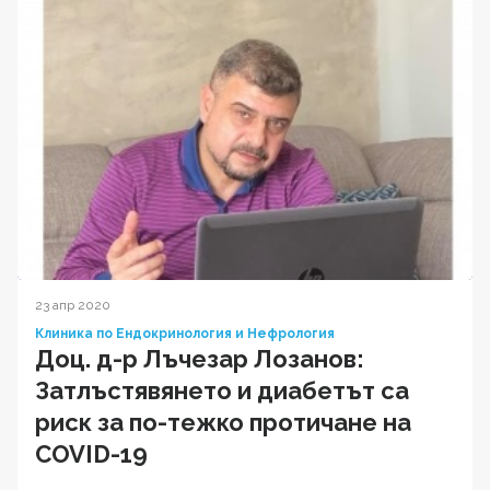
23 апр 2020
Клиника по Ендокринология и Нефрология
Доц. д-р Лъчезар Лозанов:
Затлъстявянето и диабетът са
риск за по-тежко протичане на
COVID-19