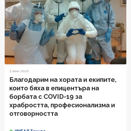
2 юни 2020
Благодарим на хората и екипите,
които бяха в епицентъра на
борбата с COVID-19 за
храбростта, професионализма и
отговорността