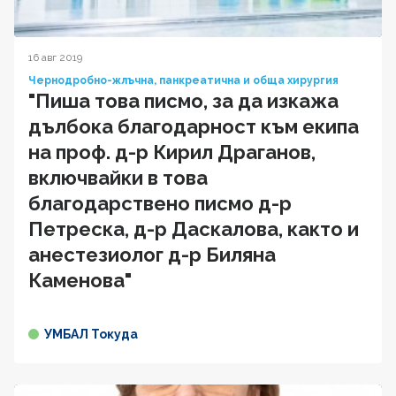
16 авг 2019
Чернодробно-жлъчна, панкреатична и обща хирургия
"Пиша това писмо, за да изкажа
дълбока благодарност към екипа
на проф. д-р Кирил Драганов,
включвайки в това
благодарствено писмо д-р
Петреска, д-р Даскалова, както и
анестезиолог д-р Биляна
Каменова"
УМБАЛ Токуда