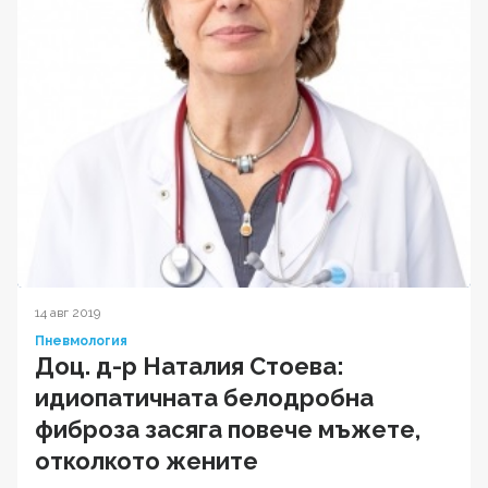
14 авг 2019
Пневмология
Доц. д-р Наталия Стоева:
идиопатичната белодробна
фиброза засяга повече мъжете,
отколкото жените