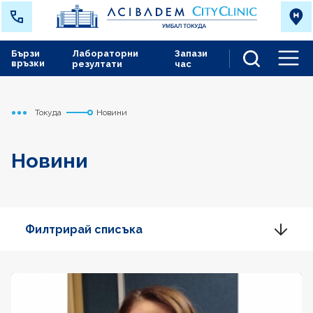
Бързи
Лабораторни
Запази
връзки
резултати
час
Men
Токуда
Новини
Начало
Новини
Филтрирай списъка