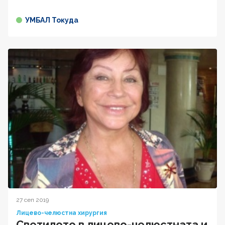
УМБАЛ Токуда
27 сеп 2019
Лицево-челюстна хирургия
Светилото в лицево-челюстната и