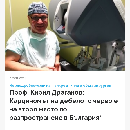
6 сеп 2019
Чернодробно-жлъчна, панкреатична и обща хирургия
Проф. Кирил Драганов:
Карциномът на дебелото черво е
на второ място по
разпространеие в България*