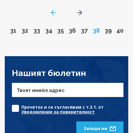
GoToPreviousPage
Go to next page
Go to page
Go to page
Go to page
Go to page
Go to page
Go to page
Go to page
Page
Go to pa
Go to
31
32
33
34
35
36
37
38
39
40
Нашият бюлетин
Твоят имейл адрес
Прочетох и се съгласявам с т.3.1. от
Уведомление за поверителност
Запиши ме