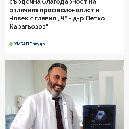
сърдечна благодарност на
отличния професионалист и
Човек с главно „Ч“ - д-р Петко
Карагьозов"
УМБАЛ Токуда