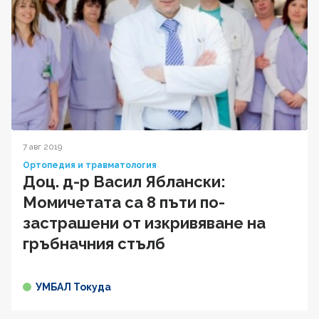
7 авг 2019
Ортопедия и травматология
Доц. д-р Васил Яблански:
Момичетата са 8 пъти по-
застрашени от изкривяване на
гръбначния стълб
УМБАЛ Токуда