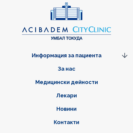
Информация за пациента
Фуутер навигация
За нас
Медицински дейности
Лекари
Новини
Контакти