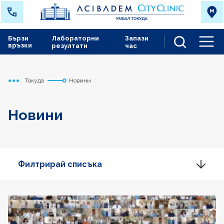
Бързи
Лабораторни
Запази
връзки
резултати
час
Men
Токуда
Новини
Начало
Новини
Филтрирай списъка