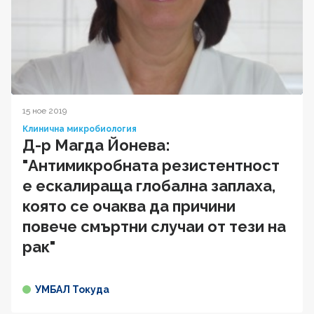
15 ное 2019
Клинична микробиология
Д-р Магда Йонева:
"Антимикробната резистентност
е ескалираща глобална заплаха,
която се очаква да причини
повече смъртни случаи от тези на
рак"
УМБАЛ Токуда