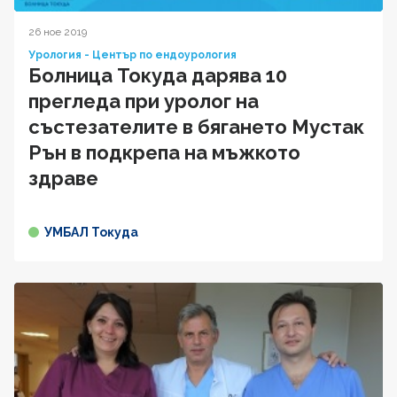
26 ное 2019
Урология - Център по ендоурология
Болница Токуда дарява 10
прегледа при уролог на
състезателите в бягането Мустак
Рън в подкрепа на мъжкото
здраве
УМБАЛ Токуда