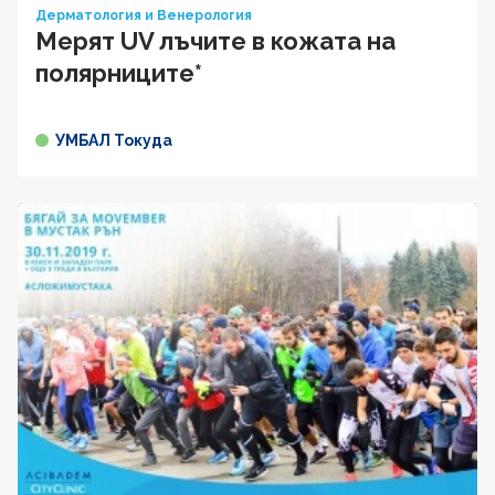
Дерматология и Венерология
Мерят UV лъчите в кожата на
полярниците*
УМБАЛ Токуда