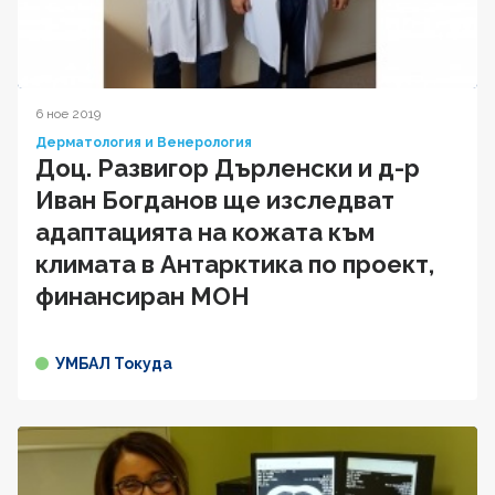
6 ное 2019
Дерматология и Венерология
Доц. Развигор Дърленски и д-р
Иван Богданов ще изследват
адаптацията на кожата към
климата в Антарктика по проект,
финансиран МОН
УМБАЛ Токуда