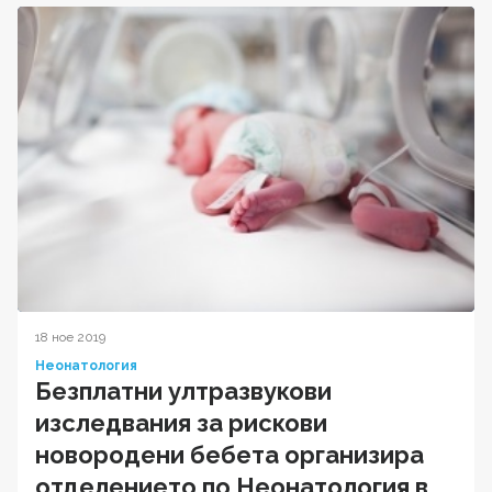
18 ное 2019
Неонатология
Безплатни ултразвукови
изследвания за рискови
новородени бебета организира
отделението по Неонатология в