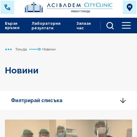
Бързи
Лабораторни
Запази
връзки
резултати
час
Men
Токуда
Новини
Начало
Новини
Филтрирай списъка