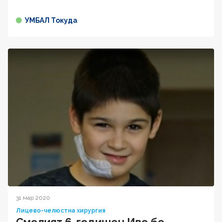
УМБАЛ Токуда
31 мар 2020
Лицево-челюстна хирургия
Смелият 6-годишен Иво бе