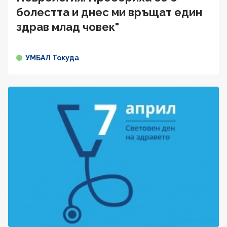
болестта и днес ми връщат един
здрав млад човек"
УМБАЛ Токуда