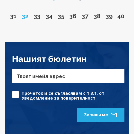
Go to page
Page
Go to page
Go to page
Go to page
Go to page
Go to page
Go to page
Go to pa
Go to
31
32
33
34
35
36
37
38
39
40
Нашият бюлетин
Твоят имейл адрес
Прочетох и се съгласявам с т.3.1. от
Уведомление за поверителност
Запиши ме