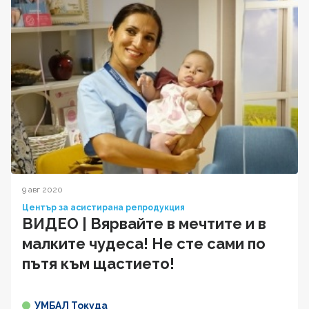
9 авг 2020
Център за асистирана репродукция
ВИДЕО | Вярвайте в мечтите и в
малките чудеса! Не сте сами по
пътя към щастието!
УМБАЛ Токуда