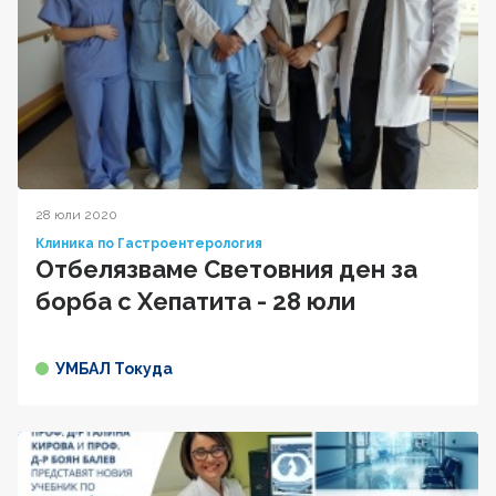
28 юли 2020
Клиника по Гастроентерология
Отбелязваме Световния ден за
борба с Хепатита - 28 юли
УМБАЛ Токуда