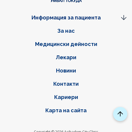
Информация за пациента
Фуутер навигация
За нас
Медицински дейности
Лекари
Новини
Контакти
Кариери
Карта на сайта
Copyright © 2026 Acibadem City Clinic