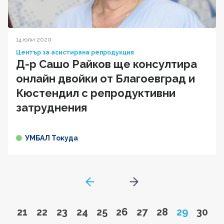
14 юли 2020
Център за асистирана репродукция
Д-р Сашо Райков ще консултира
онлайн двойки от Благоевград и
Кюстендил с репродуктивни
затруднения
УМБАЛ Токуда
GoToPreviousPage
Go to next page
Go to page
Go to page
Go to page
Go to page
Go to page
Go to page
Go to page
Go to page
Page
Go to
21
22
23
24
25
26
27
28
29
30