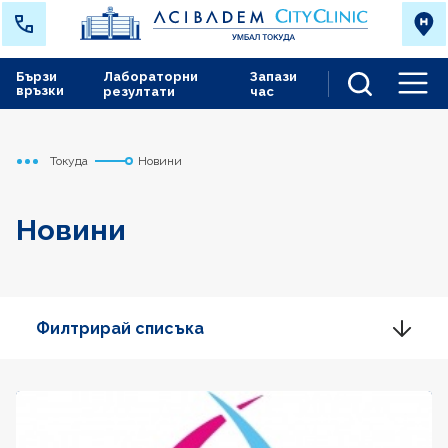
Бързи
Лабораторни
Запази
връзки
резултати
час
Men
Токуда
Новини
Начало
Новини
Филтрирай списъка