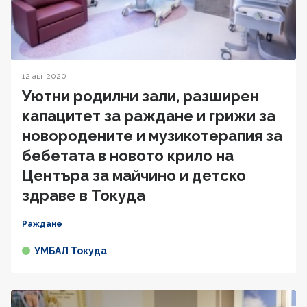
12 авг 2020
Уютни родилни зали, разширен
капацитет за раждане и грижи за
новородените и музикотерапия за
бебетата в новото крило на
Центъра за майчино и детско
здраве в Токуда
Раждане
УМБАЛ Токуда