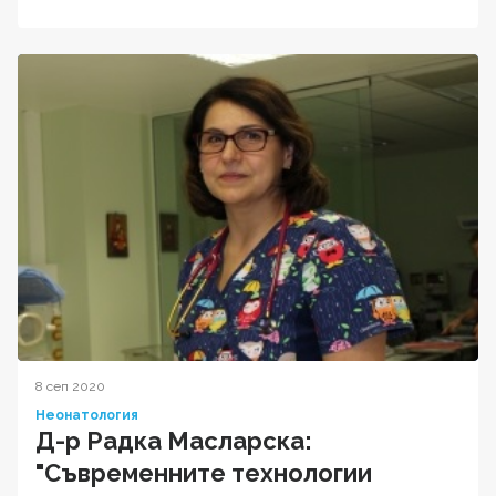
8 сеп 2020
Неонатология
Д-р Радка Масларска:
"Съвременните технологии