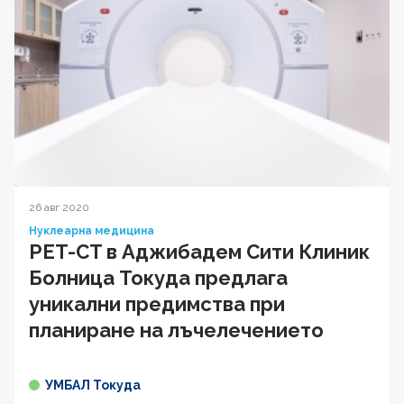
26 авг 2020
Нуклеарна медицина
PET-CT в Аджибадем Сити Клиник
Болница Токуда предлага
уникални предимства при
планиране на лъчелечението
УМБАЛ Токуда