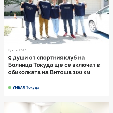
23 юли 2020
9 души от спортния клуб на
Болница Токуда ще се включат в
oбиколката на Витоша 100 км
УМБАЛ Токуда