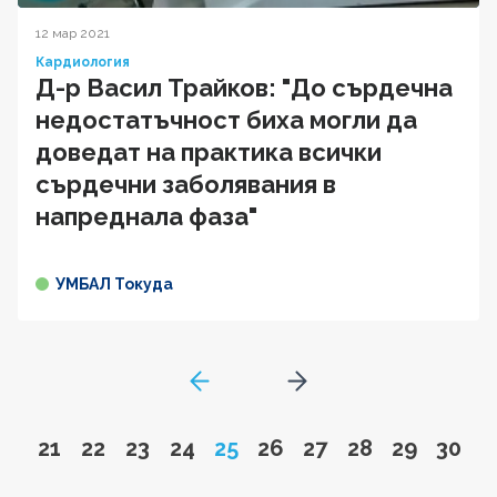
12 мар 2021
Кардиология
Д-р Васил Трайков: "До сърдечна
недостатъчност биха могли да
доведат на практика всички
сърдечни заболявания в
напреднала фаза"
УМБАЛ Токуда
GoToPreviousPage
Go to next page
Go to page
Go to page
Go to page
Go to page
Page
Go to page
Go to page
Go to page
Go to pa
Go to
21
22
23
24
25
26
27
28
29
30