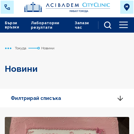
Бързи
Лабораторни
Запази
връзки
резултати
час
Men
Токуда
Новини
Начало
Новини
Филтрирай списъка