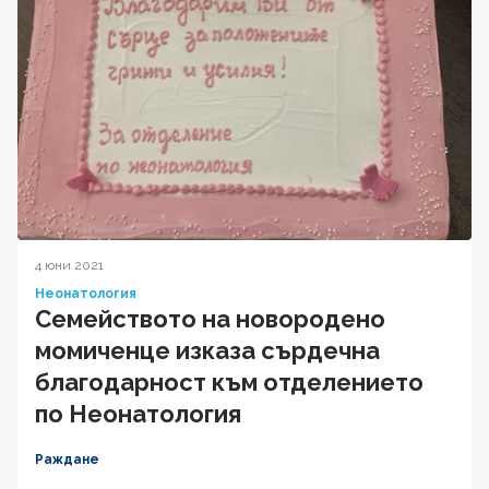
4 юни 2021
Неонатология
Семейството на новородено
момиченце изказа сърдечна
благодарност към отделението
по Неонатология
Раждане