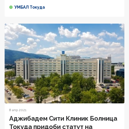
УМБАЛ Токуда
8 апр 2021
Аджибадем Сити Клиник Болница
Токуда придоби статут на