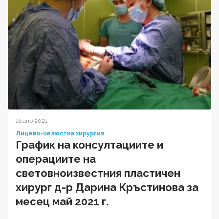
16 апр 2021
Лицево-челюстна хирургия
График на консултациите и
операциите на
световноизвестния пластичен
хирург д-р Дарина Кръстинова за
месец май 2021 г.