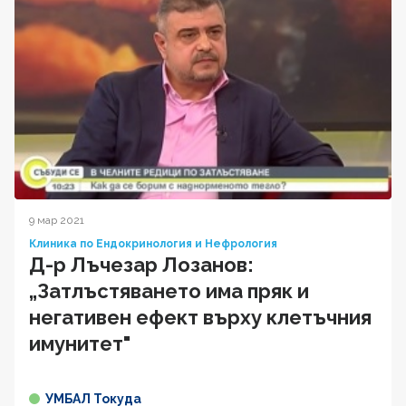
9 мар 2021
Клиника по Ендокринология и Нефрология
Д-р Лъчезар Лозанов:
„Затлъстяването има пряк и
негативен ефект върху клетъчния
имунитет"
УМБАЛ Токуда