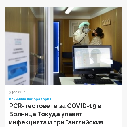
3 фев 2021
Клинична лаборатория
PCR-тестовете за COVID-19 в
Болница Токуда улавят
инфекцията и при "английския