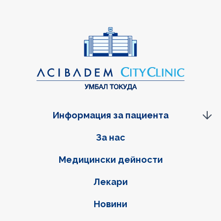
Информация за пациента
Фуутер навигация
За нас
Медицински дейности
Лекари
Новини