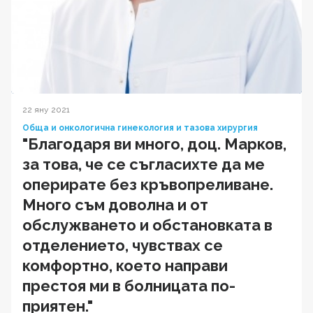
22 яну 2021
Обща и онкологична гинекология и тазова хирургия
"Благодаря ви много, доц. Марков,
за това, че се съгласихте да ме
оперирате без кръвопреливане.
Много съм доволна и от
обслужването и обстановката в
отделението, чувствах се
комфортно, което направи
престоя ми в болницата по-
приятен."