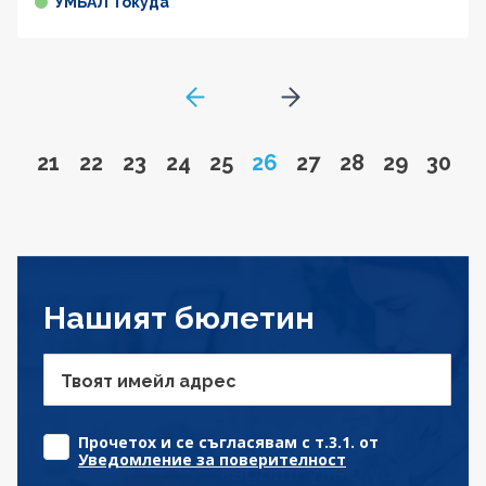
УМБАЛ Токуда
GoToPreviousPage
Go to next page
Go to page
Go to page
Go to page
Go to page
Go to page
Page
Go to page
Go to page
Go to pa
Go to
21
22
23
24
25
26
27
28
29
30
Нашият бюлетин
Твоят имейл адрес
Прочетох и се съгласявам с т.3.1. от
Уведомление за поверителност