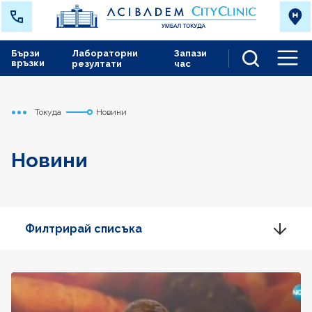
Бързи
Лабораторни
Запази
връзки
резултати
час
Men
Токуда
Новини
Начало
Новини
Филтрирай списъка