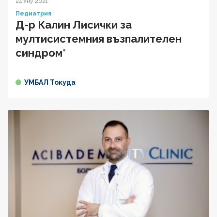
24 яну 2021
Педиатрия
Д-р Калин Лисички за
мултисистемния възпалителен
синдром*
УМБАЛ Токуда