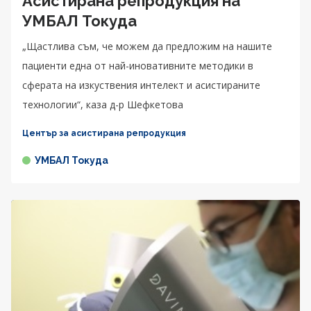
Асистирана репродукция на
УМБАЛ Токуда
„Щастлива съм, че можем да предложим на нашите
пациенти една от най-иновативните методики в
сферата на изкуствения интелект и асистираните
технологии“, каза д-р Шефкетова
Център за асистирана репродукция
УМБАЛ Токуда