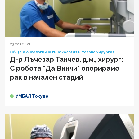
23 фев 2021
Обща и онкологична гинекология и тазова хирургия
Д-р Лъчезар Танчев, д.м., хирург:
С робота "Да Винчи" оперираме
рак в начален стадий
УМБАЛ Токуда