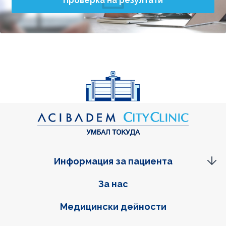
Проверка на резултати
Информация за пациента
Фуутер навигация
За нас
Медицински дейности