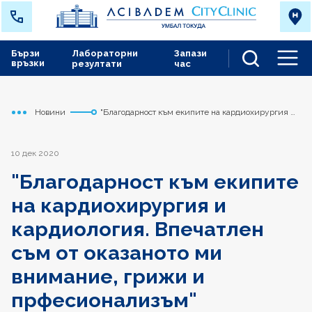
Бързи
Лабораторни
Запази
връзки
резултати
час
Men
Новини
"Благодарност към екипите на кардиохирургия и
Начало
Токуда
кардиология. Впечатлен съм от оказаното ми
внимание, грижи и прфесионализъм"
10 дек 2020
"Благодарност към екипите
на кардиохирургия и
кардиология. Впечатлен
съм от оказаното ми
внимание, грижи и
прфесионализъм"