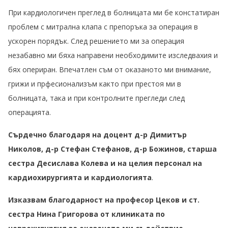
При кардиологичен преглед в болницата ми бе констатиран
проблем с митрална клапа с препоръка за операция в
ускорен порядък. След решението ми за операция
незабавно ми бяха направени необходимите изследвахия и
бях опериран. Впечатлен съм от оказаното ми внимание,
грижи и прфесионализъм както при престоя ми в
болницата, така и при контролните прегледи след
операцията.
Сърдечно благодаря на доцент д-р Димитър
Николов, д-р Стефан Стефанов, д-р Божинов, старша
сестра Десислава Колева и на целия персонал на
кардиохирургията и кардиологията
.
Изказвам благодарност на професор Цеков и ст.
сестра Нина Григорова от клиниката по