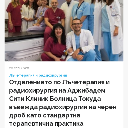
28 сеп 2020
Лъчетерапия и радиохирургия
Отделението по Лъчетерапия и
радиохирургия на Аджибадем
Сити Клиник Болница Токуда
въвежда радиохирургия на черен
дроб като стандартна
терапевтична практика