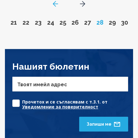
GoToPreviousPage
Go to next page
Go to page
Go to page
Go to page
Go to page
Go to page
Go to page
Go to page
Page
Go to pa
Go to
21
22
23
24
25
26
27
28
29
30
Нашият бюлетин
Твоят имейл адрес
Прочетох и се съгласявам с т.3.1. от
Уведомление за поверителност
Запиши ме