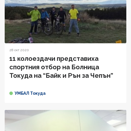
28 окт 2020
11 колоездачи представиха
спортния отбор на Болница
Токуда на “Байк и Рън за Чепън”
УМБАЛ Токуда