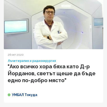
26 окт 2020
Лъчетерапия и радиохирургия
"Ако всичко хора бяха като Д-р
Йорданов, светът щеше да бъде
едно по-добро място"
УМБАЛ Токуда