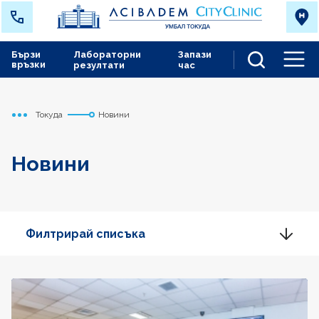
Бързи
Лабораторни
Запази
връзки
резултати
час
Men
Токуда
Новини
Начало
Новини
Филтрирай списъка