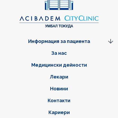
Информация за пациента
Фуутер навигация
За нас
Медицински дейности
Лекари
Новини
Контакти
Кариери