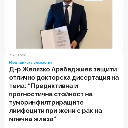
2 окт 2020
Медицинска онкология
Д-р Желязко Арабаджиев защити
отлично докторска дисертация на
тема: “Предиктивна и
прогностична стойност на
туморинфилтриращите
лимфоцити при жени с рак на
млечна жлеза”