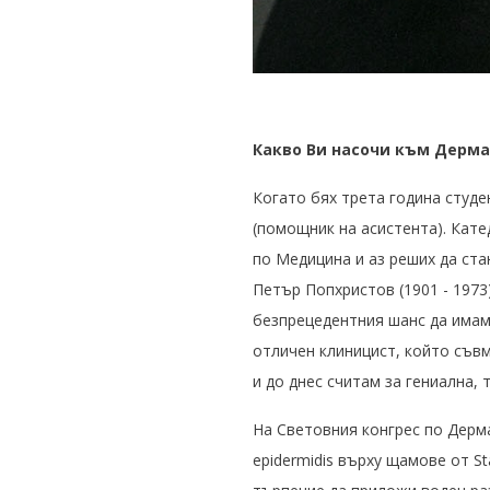
Какво Ви насочи към Дерм
Когато бях трета година студе
(помощник на асистента). Кате
по Медицина и аз реших да ста
Петър Попхристов (1901 - 1973
безпрецедентния шанс да имам
отличен клиницист, който съвм
и до днес считам за гениална,
На Световния конгрес по Дерма
epidermidis върху щамове от S