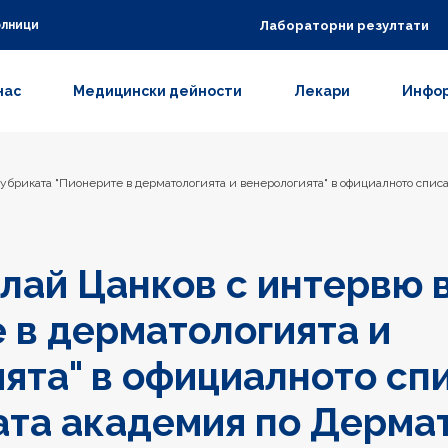
Лабораторни резултати
олници
нас
Медицински дейности
Лекари
Инфор
рубриката "Пионерите в дерматологията и венерологията" в официалното спи
лай Цанков с интервю 
 в дерматологията и
ята" в официалното сп
та академия по Дермат