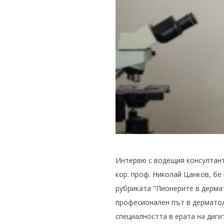
Интервю с водещия консултант
кор. проф. Николай Цанков, бе 
рубриката "Пионерите в дермат
професионален път в дерматоло
специалността в ерата на диг