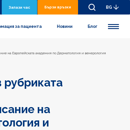
Бързи връзки
BG
Запази час
мация за пациента
Новини
Блог
сание на Европейската академия по Дерматология и венерология
в рубриката
исание на
ология и