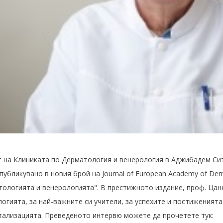
 на Клиниката по Дерматология и венерология в Аджибадем Сит
публикувано в новия брой на Journal of European Academy of Der
ологията и венерологията". В престижното издание, проф. Цанк
гията, за най-важните си учители, за успехите и постиженията
итализацията. Преведеното интервю можете да прочетете тук: