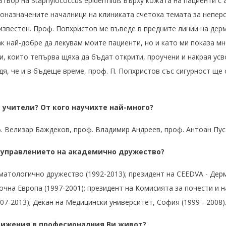
твор на Staphylococcus epidermidis върху кожата на пациенти с
воназначените началници на клиниката счетоха темата за неперсп
звестен. Проф. Попхристов ме въведе в предните линии на дерм
как най-добре да лекувам моите пациенти, но и като ми показа м
, които тепърва щяха да бъдат открити, проучени и накрая усв
дя, че и в бъдеще време, проф. П. Попхристов със сигурност ще
 учители? От кого научихте най-много?
. Велизар Баждеков, проф. Владимир Андреев, проф. Антоан Пус
в управлението на академично дружество?
матологично дружество (1992-2013); президент на CEEDVA - Де
чна Европа (1997-2001); президент на Комисията за почести и 
7-2013); Декан на Медицински университет, София (1999 - 2008)
тижения в професионалния Ви живот?