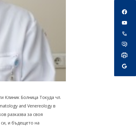
Social
и Клиник Болница Токуда чл.
matology and Venereology в
ов разказва за своя
 си, и бъдещето на