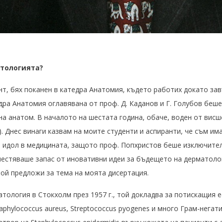
атологията?
нт, бях поканен в катедра Анатомия, където работих докато за
дра Анатомия оглавявана от проф. Д. Каданов и Г. Голубов беш
на анатом. В началото на шестата година, обаче, воден от вис
). Днес винаги казвам на моите студенти и аспиранти, че съм им
 идол в медицината, защото проф. Попхристов беше изключител
естяваше запас от иновативни идеи за бъдещето на дерматолог
 той предложи за тема на моята дисертация.
тология в Стокхолм през 1957 г., той докладва за потискащия е
taphylococcus aureus, Streptococcus pyogenes и много Грам-нега