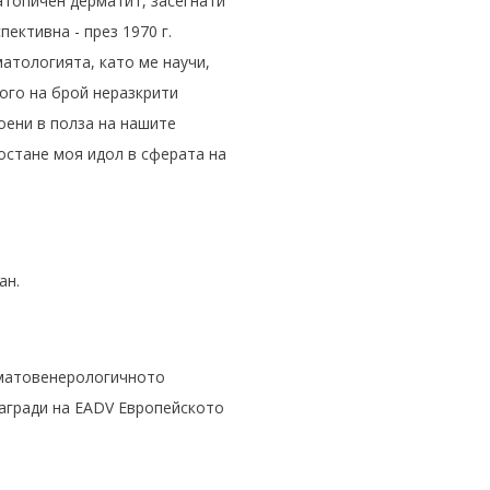
 атопичен дерматит, засегнати
ективна - през 1970 г.
атологията, като ме научи,
ного на брой неразкрити
оени в полза на нашите
 остане моя идол в сферата на
ан.
рматовенерологичното
награди на EADV Европейското
.