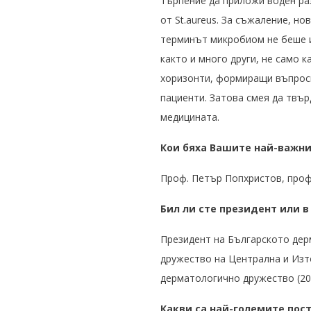
търпение да приложи воден раз
от St.aureus. За съжаление, но
терминът микробиом не беше и
както и много други, не само 
хоризонти, формиращи въпроси
пациенти. Затова смея да твър
медицината.
Кои бяха Вашите най-важни
Проф. Петър Попхристов, проф
Бил ли сте президент или 
Президент на Българското дер
дружество на Централна и Изто
дерматологично дружество (200
Какви са най-големите пос