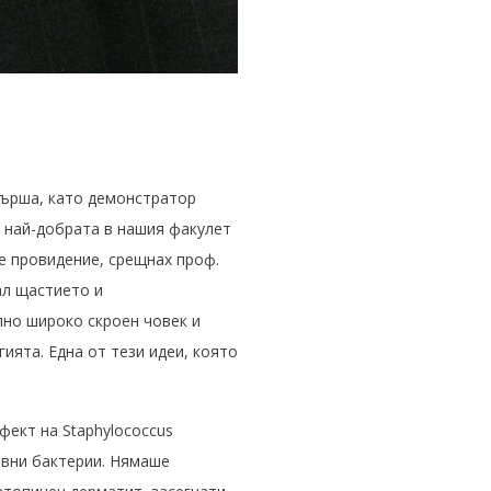
върша, като демонстратор
е най-добрата в нашия факулет
ше провидение, срещнах проф.
ал щастието и
но широко скроен човек и
ията. Една от тези идеи, която
фект на Staphylococcus
тивни бактерии. Нямаше