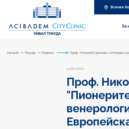
Всички б
За 
Начало
Токуда
Новини
Проф. Николай Цанков с интервю в 
4 сеп 2020
Проф. Нико
"Пионерите
венерологи
Европейска