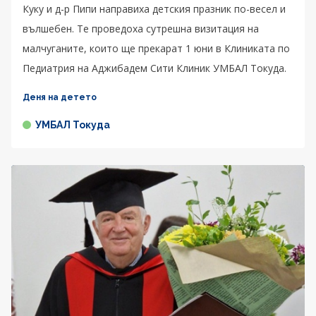
Куку и д-р Пипи направиха детския празник по-весел и
вълшебен. Те проведоха сутрешна визитация на
малчуганите, които ще прекарат 1 юни в Клиниката по
Педиатрия на Аджибадем Сити Клиник УМБАЛ Токуда.
Деня на детето
УМБАЛ Токуда