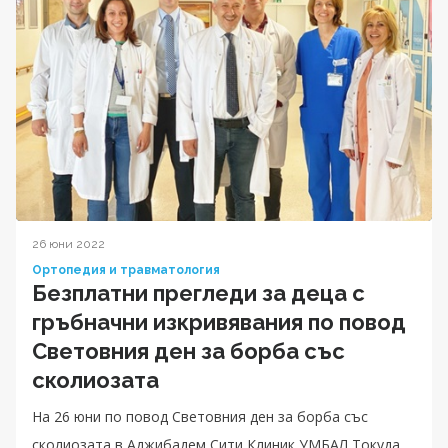
26 юни 2022
Ортопедия и травматология
Безплатни прегледи за деца с
гръбначни изкривявания по повод
Световния ден за борба със
сколиозата
На 26 юни по повод Световния ден за борба със
сколиозата в Аджибадем Сити Клиник УМБАЛ Токуда