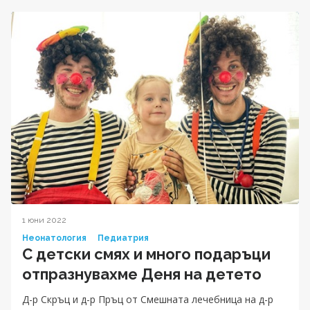
1 юни 2022
Неонатология
Педиатрия
С детски смях и много подаръци
отпразнувахме Деня на детето
Д-р Скръц и д-р Пръц от Смешната лечебница на д-р