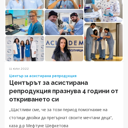
11 юли 2022
Център за асистирана репродукция
Центърът за асистирана
репродукция празнува 4 години от
откриването си
„Щастливи сме, че за този период помогнахме на
стотици двойки да прегърнат своите мечтани деца“,
каза д-р Мефтуне Шефкетова