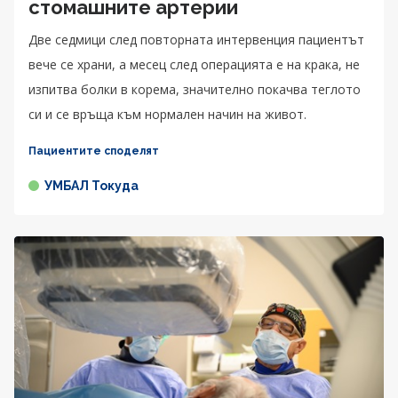
стомашните артерии
Две седмици след повторната интервенция пациентът
вече се храни, а месец след операцията е на крака, не
изпитва болки в корема, значително покачва теглото
си и се връща към нормален начин на живот.
Пациентите споделят
УМБАЛ Токуда