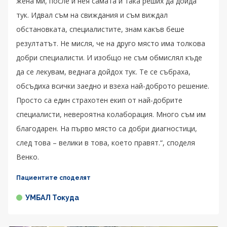
жена ми, после и нея самата и така реших да дойда
тук. Идвал съм на свиждания и съм виждал
обстановката, специалистите, знам какъв беше
резултатът. Не мисля, че на друго място има толкова
добри специалисти. И изобщо не съм обмислял къде
да се лекувам, веднага дойдох тук. Те се събраха,
обсъдиха всички заедно и взеха най-доброто решение.
Просто са един страхотен екип от най-добрите
специалисти, невероятна колаборация. Много съм им
благодарен. На първо място са добри диагностици,
след това – велики в това, което правят.“, споделя
Венко.
Пациентите споделят
УМБАЛ Токуда