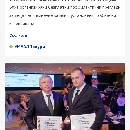
бяха организирани безплатни профилактични прегледи
за деца със съмнение за или с установени гръбначни
изкривявания.
Сколиоза
УМБАЛ Токуда