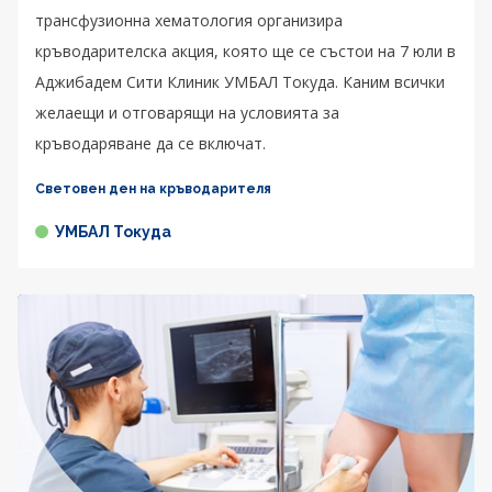
трансфузионна хематология организира
кръводарителска акция, която ще се състои на 7 юли в
Аджибадем Сити Клиник УМБАЛ Токуда. Каним всички
желаещи и отговарящи на условията за
кръводаряване да се включат.
Световен ден на кръводарителя
УМБАЛ Токуда