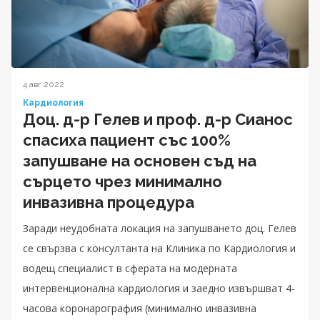
4 авг 2022
Кардиология
Доц. д-р Гелев и проф. д-р Сианос
спасиха пациент със 100%
запушване на основен съд на
сърцето чрез минимално
инвазивна процедура
Заради неудобната локация на запушването доц. Гелев
се свързва с консултанта на Клиника по Кардиология и
водещ специалист в сферата на модерната
интервенционална кардиология и заедно извършват 4-
часова коронарография (минимално инвазивна