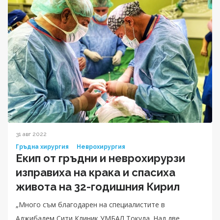
31 авг 2022
Гръдна хирургия
Неврохирургия
Екип от гръдни и неврохирурзи
изправиха на крака и спасиха
живота на 32-годишния Кирил
„Много съм благодарен на специалистите в
Аджибадем Сити Клиник УМБАЛ Токуда. Над две