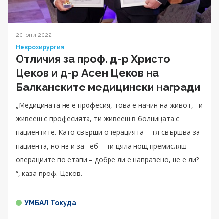
20 юни 2022
Неврохирургия
Отличия за проф. д-р Христо
Цеков и д-р Асен Цеков на
Балканските медицински награди
„Медицината не е професия, това е начин на живот, ти
живееш с професията, ти живееш в болницата с
пациентите. Като свърши операцията – тя свършва за
пациента, но не и за теб – ти цяла нощ премисляш
операциите по етапи – добре ли е направено, не е ли?
“, каза проф. Цеков.
УМБАЛ Токуда