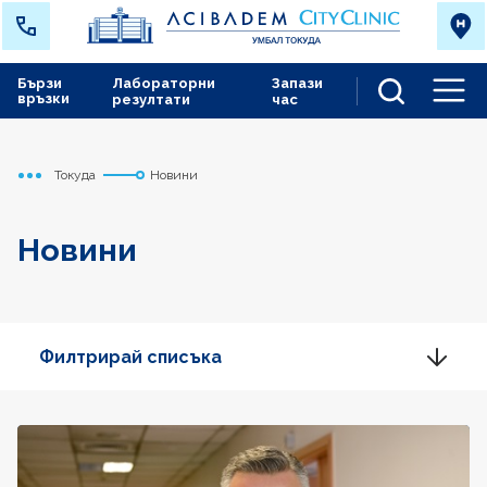
Бързи
Лабораторни
Запази
връзки
резултати
час
Men
Токуда
Новини
Начало
Новини
Филтрирай списъка