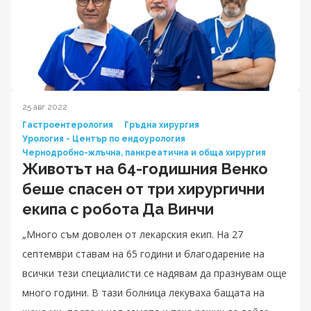
25 авг 2022
Гастроентерология
Гръдна хирургия
Урология - Център по ендоурология
Чернодробно-жлъчна, панкреатична и обща хирургия
Животът на 64-годишния Венко
беше спасен от три хирургични
екипа с робота Да Винчи
„Много съм доволен от лекарския екип. На 27
септември ставам на 65 години и благодарение на
всички тези специалисти се надявам да празнувам още
много години. В тази болница лекуваха бащата на