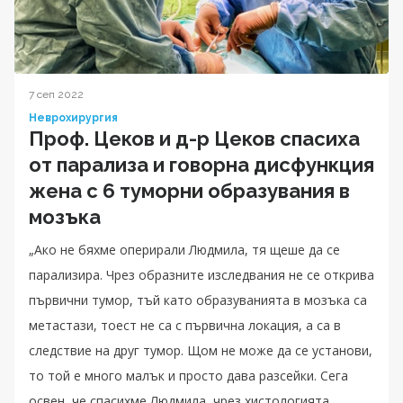
7 сеп 2022
Неврохирургия
Проф. Цеков и д-р Цеков спасиха
от парализа и говорна дисфункция
жена с 6 туморни образувания в
мозъка
„Ако не бяхме оперирали Людмила, тя щеше да се
парализира. Чрез образните изследвания не се открива
първични тумор, тъй като образуванията в мозъка са
метастази, тоест не са с първична локация, а са в
следствие на друг тумор. Щом не може да се установи,
то той е много малък и просто дава разсейки. Сега
освен, че спасихме Людмила, чрез хистологията