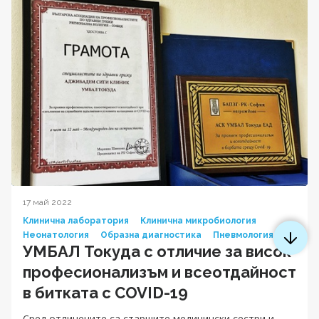
17 май 2022
Клинична лаборатория
Клинична микробиология
Неонатология
Образна диагностика
Пневмология
УМБАЛ Токуда с отличие за висок
професионализъм и всеотдайност
в битката с COVID-19
Сред отличените са старшите медицински сестри и