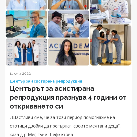
11 юли 2022
Център за асистирана репродукция
Центърът за асистирана
репродукция празнува 4 години от
откриването си
„Щастливи сме, че за този период помогнахме на
стотици двойки да прегърнат своите мечтани деца“,
каза д-р Мефтуне Шефкетова