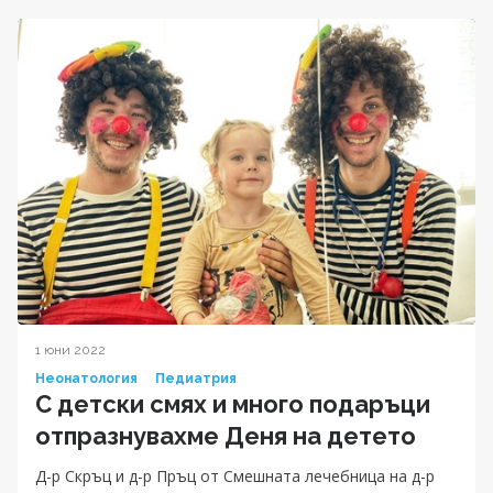
1 юни 2022
Неонатология
Педиатрия
С детски смях и много подаръци
отпразнувахме Деня на детето
Д-р Скръц и д-р Пръц от Смешната лечебница на д-р