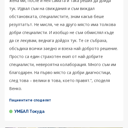
жена ми, после и нея самата и така реших да дойда
тук. Идвал съм на свиждания и съм виждал
обстановката, специалистите, знам какъв беше
резултатът. Не мисля, че на друго място има толкова
добри специалисти. И изобщо не съм обмислял къде
да се лекувам, веднага дойдох тук. Те се събраха,
обсъдиха всички заедно и взеха най-доброто решение.
Просто са един страхотен екип от най-добрите
специалисти, невероятна колаборация. Много съм им
благодарен. На първо място са добри диагностици,
след това – велики в това, което правят.“, споделя
Венко.
Пациентите споделят
УМБАЛ Токуда