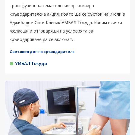
трансфузионна хематология организира
кръводарителска акция, която ще се състои на 7 юли в
Аджибадем Сити Клиник УМБАЛ Токуда. Каним всички
желаещи и отговарящи на условията за
кръводаряване да се включат.
Световен ден на кръводарителя
УМБАЛ Токуда