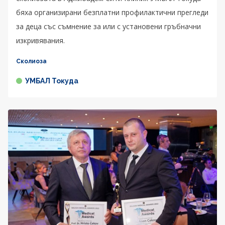
бяха организирани безплатни профилактични прегледи
за деца със съмнение за или с установени гръбначни
изкривявания.
Сколиоза
УМБАЛ Токуда