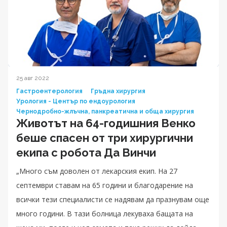
25 авг 2022
Гастроентерология
Гръдна хирургия
Урология - Център по ендоурология
Чернодробно-жлъчна, панкреатична и обща хирургия
Животът на 64-годишния Венко
беше спасен от три хирургични
екипа с робота Да Винчи
„Много съм доволен от лекарския екип. На 27
септември ставам на 65 години и благодарение на
всички тези специалисти се надявам да празнувам още
много години. В тази болница лекуваха бащата на