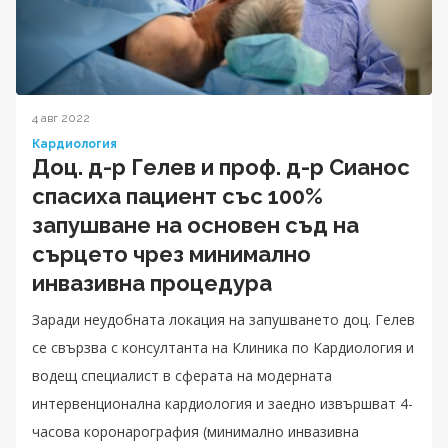
4 авг 2022
Кардиология
Доц. д-р Гелев и проф. д-р Сианос
спасиха пациент със 100%
запушване на основен съд на
сърцето чрез минимално
инвазивна процедура
Заради неудобната локация на запушването доц. Гелев
се свързва с консултанта на Клиника по Кардиология и
водещ специалист в сферата на модерната
интервенционална кардиология и заедно извършват 4-
часова коронарография (минимално инвазивна