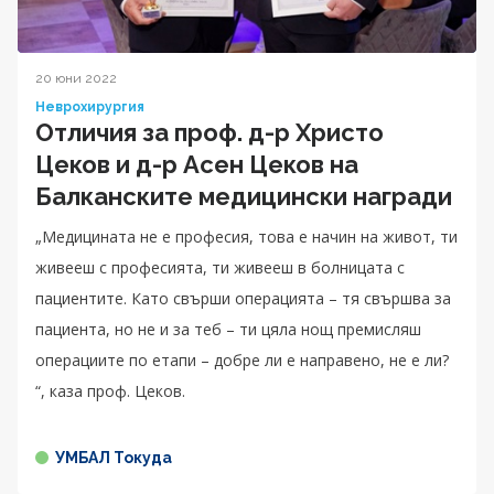
20 юни 2022
Неврохирургия
Отличия за проф. д-р Христо
Цеков и д-р Асен Цеков на
Балканските медицински награди
„Медицината не е професия, това е начин на живот, ти
живееш с професията, ти живееш в болницата с
пациентите. Като свърши операцията – тя свършва за
пациента, но не и за теб – ти цяла нощ премисляш
операциите по етапи – добре ли е направено, не е ли?
“, каза проф. Цеков.
УМБАЛ Токуда