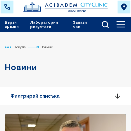
Бързи
Лабораторни
Запази
връзки
резултати
час
Men
Токуда
Новини
Начало
Новини
Филтрирай списъка