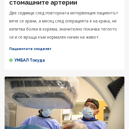
стомашните артерии
Две седмици след повторната интервенция пациентът
вече се храни, а месец след операцията е на крака, не
изпитва болки в корема, значително покачва теглото
си и се връща към нормален начин на живот.
Пациентите споделят
УМБАЛ Токуда