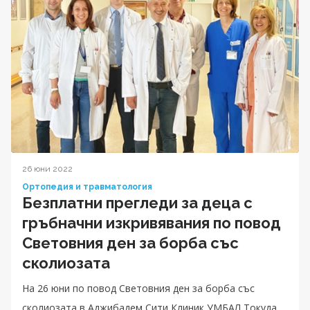
26 юни 2022
Ортопедия и травматология
Безплатни прегледи за деца с
гръбначни изкривявания по повод
Световния ден за борба със
сколиозата
На 26 юни по повод Световния ден за борба със
сколиозата в Аджибадем Сити Клиник УМБАЛ Токуда