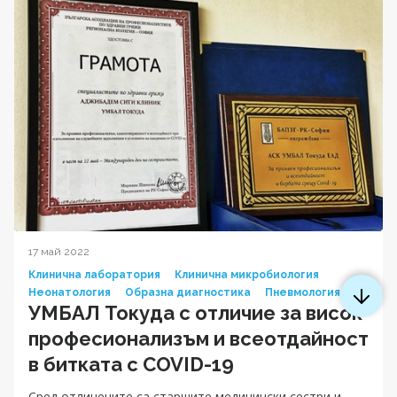
17 май 2022
Клинична лаборатория
Клинична микробиология
Неонатология
Образна диагностика
Пневмология
УМБАЛ Токуда с отличие за висок
професионализъм и всеотдайност
в битката с COVID-19
Сред отличените са старшите медицински сестри и