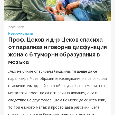
7 сеп 2022
Неврохирургия
Проф. Цеков и д-р Цеков спасиха
от парализа и говорна дисфункция
жена с 6 туморни образувания в
мозъка
„Ако не бяхме оперирали Людмила, тя щеше да се
парализира. Чрез образните изследвания не се открива
първични тумор, тъй като образуванията в мозъка са
метастази, тоест не са с първична локация, а са в
следствие на друг тумор. Щом не може да се установи,
то той е много малък и просто дава разсейки. Сега
освен, че спасихме Людмила, чрез хистологията