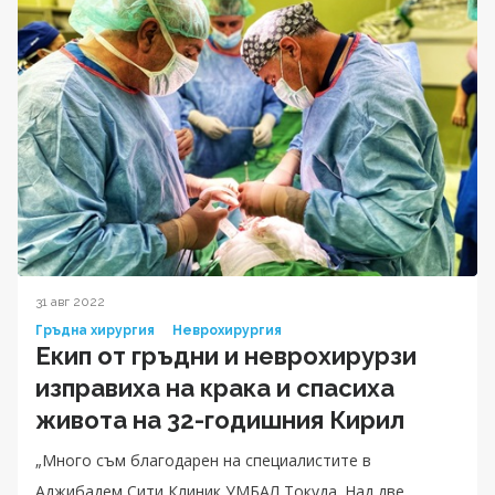
31 авг 2022
Гръдна хирургия
Неврохирургия
Екип от гръдни и неврохирурзи
изправиха на крака и спасиха
живота на 32-годишния Кирил
„Много съм благодарен на специалистите в
Аджибадем Сити Клиник УМБАЛ Токуда. Над две