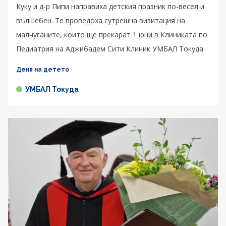
Куку и д-р Пипи направиха детския празник по-весел и
вълшебен. Те проведоха сутрешна визитация на
малчуганите, които ще прекарат 1 юни в Клиниката по
Педиатрия на Аджибадем Сити Клиник УМБАЛ Токуда.
Деня на детето
УМБАЛ Токуда