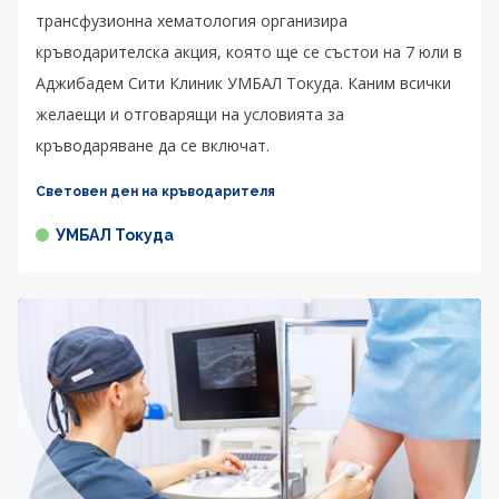
трансфузионна хематология организира
кръводарителска акция, която ще се състои на 7 юли в
Аджибадем Сити Клиник УМБАЛ Токуда. Каним всички
желаещи и отговарящи на условията за
кръводаряване да се включат.
Световен ден на кръводарителя
УМБАЛ Токуда