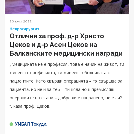
20 юни 2022
Неврохирургия
Отличия за проф. д-р Христо
Цеков и д-р Асен Цеков на
Балканските медицински награди
„Медицината не е професия, това е начин на живот, ти
живееш с професията, ти живееш в болницата с
пациентите. Като свърши операцията – тя свършва за
пациента, но не и за теб – ти цяла нощ премисляш
операциите по етапи – добре ли е направено, не е ли?
“, каза проф. Цеков.
УМБАЛ Токуда