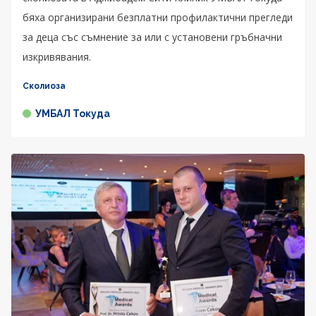
бяха организирани безплатни профилактични прегледи
за деца със съмнение за или с установени гръбначни
изкривявания.
Сколиоза
УМБАЛ Токуда