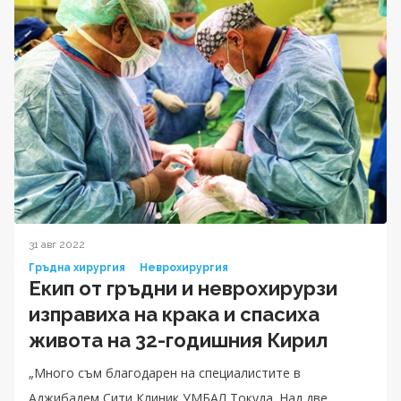
31 авг 2022
Гръдна хирургия
Неврохирургия
Екип от гръдни и неврохирурзи
изправиха на крака и спасиха
живота на 32-годишния Кирил
„Много съм благодарен на специалистите в
Аджибадем Сити Клиник УМБАЛ Токуда. Над две