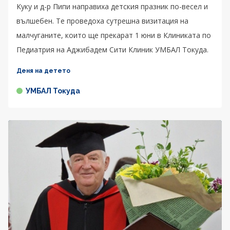
Куку и д-р Пипи направиха детския празник по-весел и
вълшебен. Те проведоха сутрешна визитация на
малчуганите, които ще прекарат 1 юни в Клиниката по
Педиатрия на Аджибадем Сити Клиник УМБАЛ Токуда.
Деня на детето
УМБАЛ Токуда