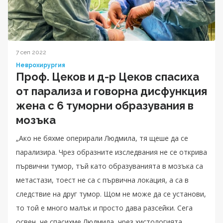
7 сеп 2022
Неврохирургия
Проф. Цеков и д-р Цеков спасиха
от парализа и говорна дисфункция
жена с 6 туморни образувания в
мозъка
„Ако не бяхме оперирали Людмила, тя щеше да се
парализира. Чрез образните изследвания не се открива
първични тумор, тъй като образуванията в мозъка са
метастази, тоест не са с първична локация, а са в
следствие на друг тумор. Щом не може да се установи,
то той е много малък и просто дава разсейки. Сега
освен, че спасихме Людмила, чрез хистологията