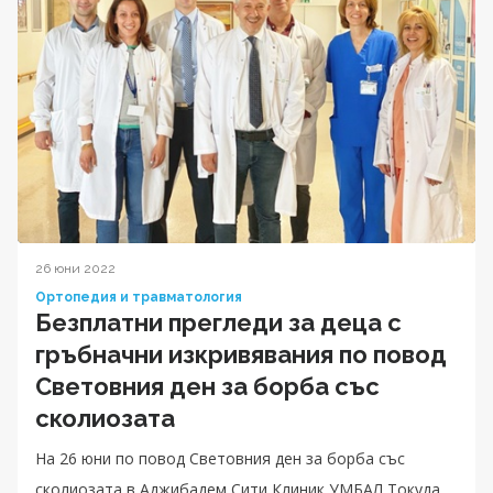
26 юни 2022
Ортопедия и травматология
Безплатни прегледи за деца с
гръбначни изкривявания по повод
Световния ден за борба със
сколиозата
На 26 юни по повод Световния ден за борба със
сколиозата в Аджибадем Сити Клиник УМБАЛ Токуда