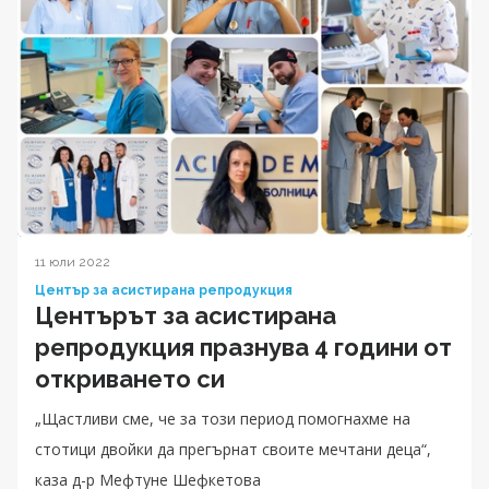
11 юли 2022
Център за асистирана репродукция
Центърът за асистирана
репродукция празнува 4 години от
откриването си
„Щастливи сме, че за този период помогнахме на
стотици двойки да прегърнат своите мечтани деца“,
каза д-р Мефтуне Шефкетова