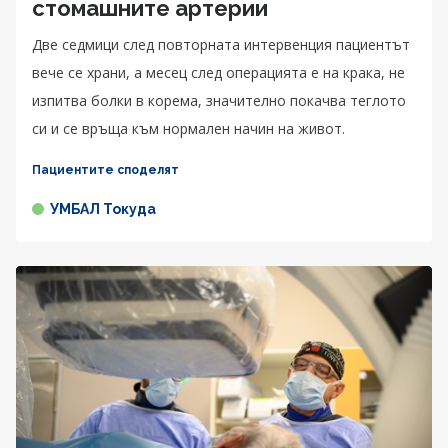
стомашните артерии
Две седмици след повторната интервенция пациентът
вече се храни, а месец след операцията е на крака, не
изпитва болки в корема, значително покачва теглото
си и се връща към нормален начин на живот.
Пациентите споделят
УМБАЛ Токуда