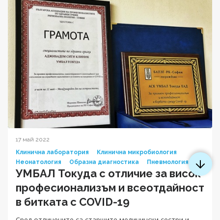
17 май 2022
Клинична лаборатория
Клинична микробиология
Неонатология
Образна диагностика
Пневмология
УМБАЛ Токуда с отличие за висок
професионализъм и всеотдайност
в битката с COVID-19
Сред отличените са старшите медицински сестри и