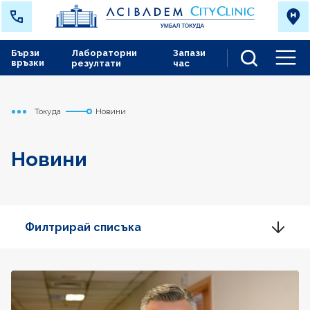
Бързи
Лабораторни
Запази
връзки
резултати
час
Men
Токуда
Новини
Начало
Новини
Филтрирай списъка