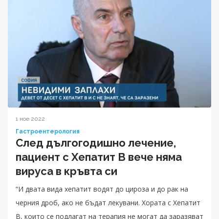
1 ное 2022
Гастроентерология
След дългогодишно лечение,
пациент с Хепатит B вече няма
вируса в кръвта си
“И двата вида хепатит водят до цироза и до рак на
черния дроб, ако не бъдат лекувани. Хората с Хепатит
B, които се подлагат на терапия не могат да заразяват