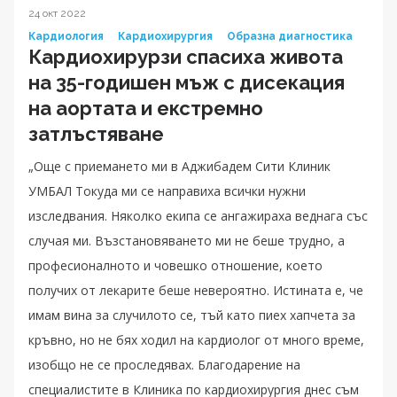
24 окт 2022
Кардиология
Кардиохирургия
Образна диагностика
Кардиохирурзи спасиха живота
на 35-годишен мъж с дисекация
на аортата и екстремно
затлъстяване
„Още с приемането ми в Аджибадем Сити Клиник
УМБАЛ Токуда ми се направиха всички нужни
изследвания. Няколко екипа се ангажираха веднага със
случая ми. Възстановяването ми не беше трудно, а
професионалното и човешко отношение, което
получих от лекарите беше невероятно. Истината е, че
имам вина за случилото се, тъй като пиех хапчета за
кръвно, но не бях ходил на кардиолог от много време,
изобщо не се проследявах. Благодарение на
специалистите в Клиника по кардиохирургия днес съм