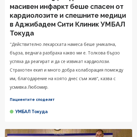
масивен инфаркт беше спасен от
кардиолозите и спешните медици
в Аджибадем Сити Клиник УМБАЛ
Токуда
"Действително лекарската намеса беше уникална,
бърза, веднага разбраха какво ми е. Толкова бързо
успяха да реагират и да се извикат кардиолози.
Страхотен екип и много добра колаборация помежду
им, благодарение на която днес съм жив“, казва с
усмивка Любомир.
Пациентите споделят
УМБАЛ Токуда