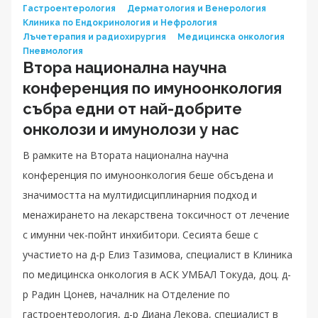
Гастроентерология
Дерматология и Венерология
Клиника по Ендокринология и Нефрология
Лъчетерапия и радиохирургия
Медицинска онкология
Пневмология
Втора национална научна
конференция по имуноонкология
събра едни от най-добрите
онколози и имунолози у нас
В рамките на Втората национална научна
конференция по имуноонкология беше обсъдена и
значимостта на мултидисциплинарния подход и
менажирането на лекарствена токсичност от лечение
с имунни чек-пойнт инхибитори. Сесията беше с
участието на д-р Елиз Тазимова, специалист в Клиника
по медицинска онкология в АСК УМБАЛ Токуда, доц. д-
р Радин Цонев, началник на Отделение по
гастроентерология, д-р Диана Лекова, специалист в