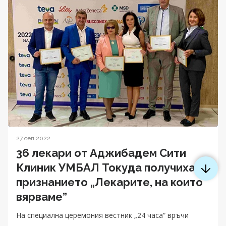
27 сеп 2022
36 лекари от Аджибадем Сити
Клиник УМБАЛ Токуда получиха
признанието „Лекарите, на които
вярваме”
На специална церемония вестник „24 часа“ връчи