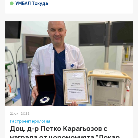
УМБАЛ Токуда
21 окт 2022
Гастроентерология
Доц. д-р Петко Карагьозов с
награда от церемонията "Лекар