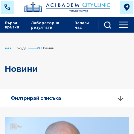
Бързи
Лабораторни
Запази
връзки
резултати
час
Men
Токуда
Новини
Начало
Новини
Филтрирай списъка