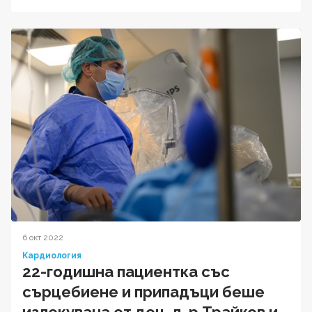
6 окт 2022
Кардиология
22-годишна пациентка със
сърцебиене и припадъци беше
излекувана от доц. д-р Трайков и