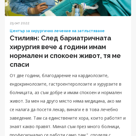
25 окт 2022
Център за хирургично лечение на затлъстяване
Стилиян: След бариатричната
хирургия вече 4 години имам
нормален и спокоен живот, тя ме
спаси
От две години, благодарение на кардиолозите,
ендокринолозите, гастроентеролозите и хурурзите в
болницата, аз съм добре и имам спокоен и нормален
живот. За мен на друго място няма медицина, ако ми
се налага да посетя лекар, винаги е в това лечебно
заведение. Там са единствените хора, които работят и
знаят какво правят. Минал съм през много болници,
професионално се работи само там.“, споделя с