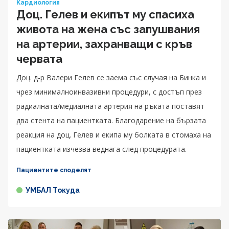
Кардиология
Доц. Гелев и екипът му спасиха
живота на жена със запушвания
на артерии, захранващи с кръв
червата
Доц. д-р Валери Гелев се заема със случая на Бинка и
чрез минималноинвазивни процедури, с достъп през
радиалната/медиалната артерия на ръката поставят
два стента на пациентката. Благодарение на бързата
реакция на доц. Гелев и екипа му болката в стомаха на
пациентката изчезва веднага след процедурата.
Пациентите споделят
УМБАЛ Токуда