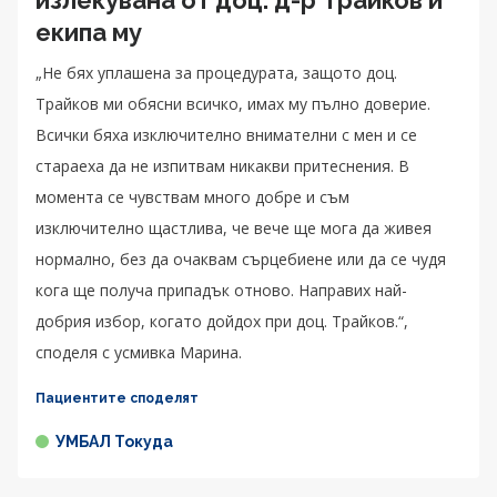
екипа му
„Не бях уплашена за процедурата, защото доц.
Трайков ми обясни всичко, имах му пълно доверие.
Всички бяха изключително внимателни с мен и се
стараеха да не изпитвам никакви притеснения. В
момента се чувствам много добре и съм
изключително щастлива, че вече ще мога да живея
нормално, без да очаквам сърцебиене или да се чудя
кога ще получа припадък отново. Направих най-
добрия избор, когато дойдох при доц. Трайков.“,
споделя с усмивка Марина.
Пациентите споделят
УМБАЛ Токуда