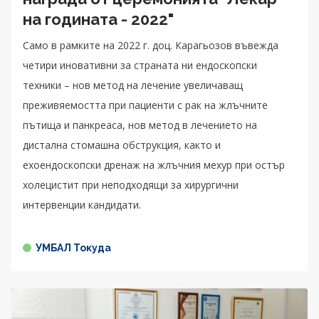
на годината - 2022"
Само в рамките на 2022 г. доц. Карагьозов въвежда
четири иновативни за страната ни ендоскопски
техники – нов метод на лечение увеличаващ
преживяемостта при пациенти с рак на жлъчните
пътища и панкреаса, нов метод в лечението на
дистална стомашна обструкция, както и
ехоендоскопски дренаж на жлъчния мехур при остър
холецистит при неподходящи за хирургични
интервенции кандидати.
УМБАЛ Токуда