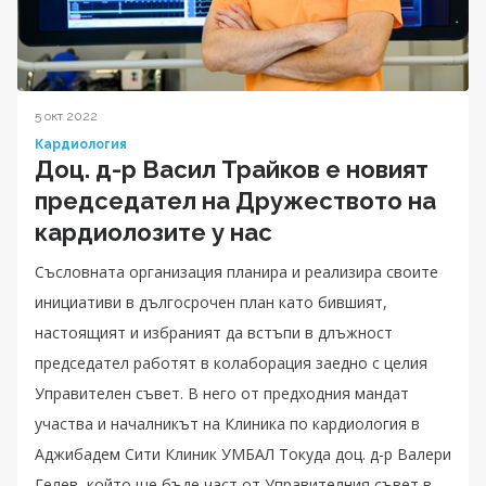
5 окт 2022
Кардиология
Доц. д-р Васил Трайков е новият
председател на Дружеството на
кардиолозите у нас
Съсловната организация планира и реализира своите
инициативи в дългосрочен план като бившият,
настоящият и избраният да встъпи в длъжност
председател работят в колаборация заедно с целия
Управителен съвет. В него от предходния мандат
участва и началникът на Клиника по кардиология в
Аджибадем Сити Клиник УМБАЛ Токуда доц. д-р Валери
Гелев, който ще бъде част от Управителния съвет в