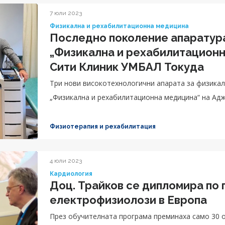
7 юли 2023
Физикална и рехабилитационна медицина
Последно поколение апаратура
„Физикална и рехабилитацион
Сити Клиник УМБАЛ Токуда
Три нови високотехнологични апарата за физикал
„Физикална и рехабилитационна медицина“ на Ад
Физиотерапия и рехабилитация
4 юли 2023
Кардиология
Доц. Трайков се дипломира по 
електрофизиолози в Европа
През обучителната програма преминаха само 30 