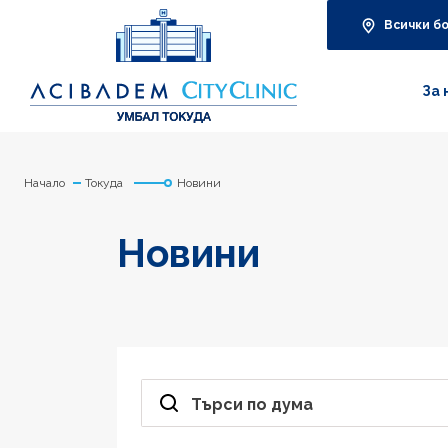
Всички б
За 
Начало
Токуда
Новини
Новини
Търси по дума