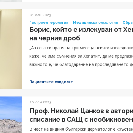
28 юли 2023
Гастроентерология
Медицинска онкология
Обра
Борис, който е излекуван от Хе
на черния дроб
„Аз сега си правя на три месеца всички изследвани
каже, че има съмнения за Хепатит, да ме предпаз
важното е, че благодарение на проследяването д
имам рак и много бързо реагира, за да да съм доб
изследвания. Сега личният лекар не те търси изо
Пациентите споделят
се видиш, няма да се открият много неща. Трябва
малко повече за здравословното си състояние, з
20 юли 2023
необходима.“, апелира Борис.
Проф. Николай Цанков в автор
списание в САЩ с необикновен
В чест на видния български дерматолог е кръсте