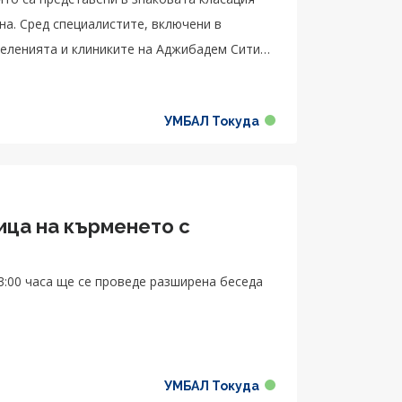
на. Сред специалистите, включени в
тделенията и клиниките на Аджибадем Сити
УМБАЛ Токуда
ица на кърменето с
зширена беседа
УМБАЛ Токуда