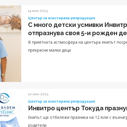
фокусират върху здравето на детето си, а не в съ
14 юли 2023
Център за асистирана репродукция
С много детски усмивки Инвит
отпразнува своя 5-и рожден д
В приятната астмосфера на центъра екипът поср
прекрасни малки деца
10 юли 2023
Център за асистирана репродукция
Инвитро център Токуда празну
Екипът ще отбележи празника на 12 юли с възна
родители