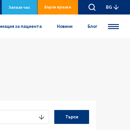
Бързи връзки
BG
Запази час
мация за пациента
Новини
Блог
Търси