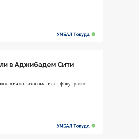
УМБАЛ Токуда
юли в Аджибадем Сити
ихология и психосоматика с фокус ранно
УМБАЛ Токуда