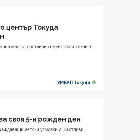
биране на пари чрез фондове и т.н.“
ро център Токуда
ен
ещна много щастливи семейства и техните
УМБАЛ Токуда
ва своя 5-и рожден ден
граждаващи детски усмивки и щастливи