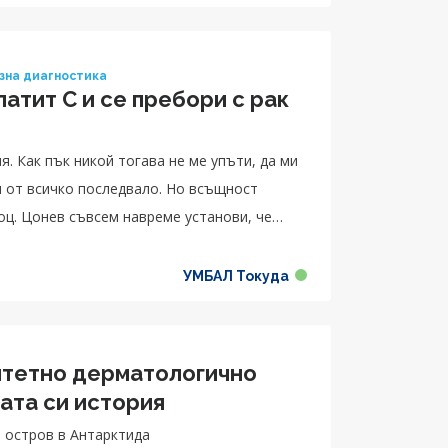
зна диагностика
патит C и се пребори с рак
я. Как пък никой тогава не ме упъти, да ми
и от всичко последвало. Но всъщност
оц. Цонев съвсем навреме установи, че
ре сега. Човек трябва да си прави
бщо за профилактика и ако сам не отидеш да
УМБАЛ Токуда
 да сме отговорни към себе си и да знаем
а да можем да потърсим помощ, когато ни е
итетно дерматологично
ата си история
н остров в Антарктида