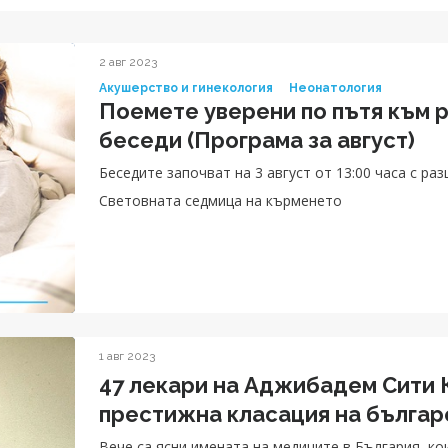
2 авг 2023
Акушерство и гинекология
Неонатология
Поемете уверени по пътя към 
беседи (Програма за август)
Беседите започват на 3 август от 13:00 часа с р
Световната седмица на кърменето
1 авг 2023
47 лекари на Аджибадем Сити 
престижна класация на българ
Вече са ясни имената на медиците в България, ко