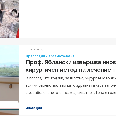
19 юли 2023
Ортопедия и травматология
Проф. Яблански извършва инов
хирургичен метод на лечение н
В последните години, за щастие, хирургичното ле
всички семейства, тъй като здравната каса започ
със заболяването съвсем адекватно. „Това е голя
деца със сколиоза, тъй като преди това, може би помните, имаше кампанийност, събираха се
средства и т.н. В наши дни здравната каса финан
Иновации
на нас като екип да извършваме операциите без пе