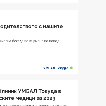
родителството с нашите
азширена беседа по кърмене по повод
УМБАЛ Токуда
Клиник УМБАЛ Токуда в
ските медици за 2023
ито са представени в знаковата класация