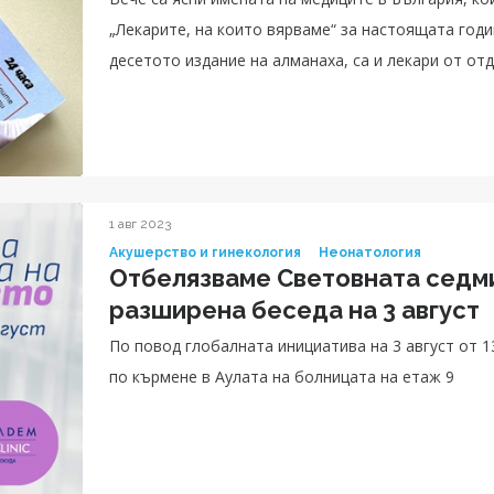
„Лекарите, на които вярваме“ за настоящата годи
десетото издание на алманаха, са и лекари от о
Клиник УМБАЛ Токуда.
1 авг 2023
Акушерство и гинекология
Неонатология
Отбелязваме Световната седм
разширена беседа на 3 август
По повод глобалната инициатива на 3 август от 13:00 часа ще се проведе ра
по кърмене в Аулата на болницата на етаж 9