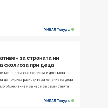
УМБАЛ Токуда
ативен за страната ни
а сколиоза при деца
чение на деца със сколиоза е достъпна за
на да покрива разходите за лечение на деца
мо облекчение и за нас и за семействата на
сира напълно това лечение, което позволява
УМБАЛ Токуда
стене на ресурс, а на родителите – да се