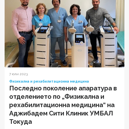
7 юли 2023
Физикална и рехабилитационна медицина
Последно поколение апаратура в
отделението по „Физикална и
рехабилитационна медицина“ на
Аджибадем Сити Клиник УМБАЛ
Токуда