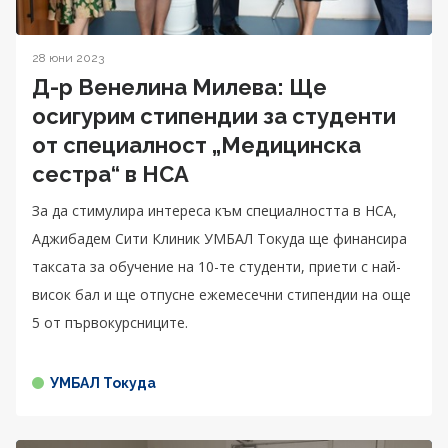
28 юни 2023
Д-р Венелина Милева: Ще
осигурим стипендии за студенти
от специалност „Медицинска
сестра“ в НСА
За да стимулира интереса към специалността в НСА,
Аджибадем Сити Клиник УМБАЛ Токуда ще финансира
таксата за обучение на 10-те студенти, приети с най-
висок бал и ще отпусне ежемесечни стипендии на още
5 от първокурсниците.
УМБАЛ Токуда