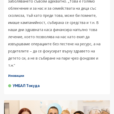
заболяването съвсем адекватно. „Това е голямо
облекчение и за нас и за семействата на деца със
сколиоза, тъй като преди това, може би помните,
имаше кампанийност, събираха се средства и т.н. В
наши дни здравната каса финансира напълно това
лечение, което позволява на нас като екип да
извършваме операциите без пестене на ресурс, а на
родителите – да се фокусират върху здравето на
детето си, а не в събиране на пари чрез фондове и
т.н.“
Иновации
УМБАЛ Токуда