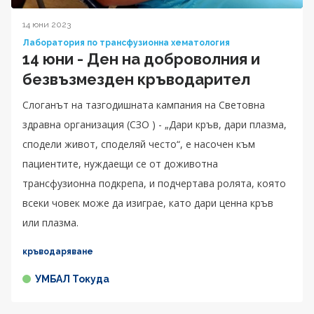
14 юни 2023
Лаборатория по трансфузионна хематология
14 юни - Ден на доброволния и
безвъзмезден кръводарител
Слоганът на тазгодишната кампания на Световна
здравна организация (СЗО ) - „Дари кръв, дари плазма,
сподели живот, споделяй често“, е насочен към
пациентите, нуждаещи се от доживотна
трансфузионна подкрепа, и подчертава ролята, която
всеки човек може да изиграе, като дари ценна кръв
или плазма.
кръводаряване
УМБАЛ Токуда