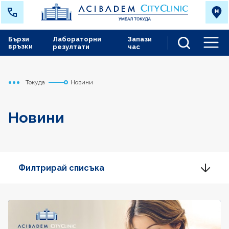
Бързи
Лабораторни
Запази
връзки
резултати
час
Men
Токуда
Новини
Начало
Новини
Филтрирай списъка