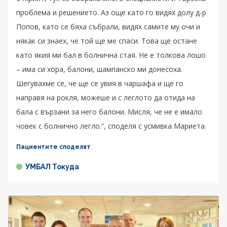
проблема и решението. Аз още като го видях долу д-р
Попов, като се бяха събрали, видях самите му очи и
някак си знаех, че той ще ме спаси. Това ще остане
като якия ми бал в болнична стая. Не е толкова лошо
– има си хора, балони, шампанско ми донесоха.
Шегувахме се, че ще се увия в чаршафа и ще го
направя на рокля, можеше и с леглото да отида на
бала с вързани за него балони. Мисля, че не е имало
човек с болнично легло.“, споделя с усмивка Мариета.
Пациентите споделят
УМБАЛ Токуда