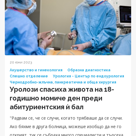
20 юни 2023
Акушерство и гинекология
Образна диагностика
Спешно отделение
Урология - Център по ендоурология
Чернодробно-жлъчна, панкреатична и обща хирургия
Уролози спасиха живота на 18-
годишнo момиче ден преди
абитуриентския ѝ бал
"Радвам се, че се случи, когато трябваше да се случи.
Ако бяхме в друга болница, можеше изобщо да не го
открият, тук се събраха много специалисти и търсеха