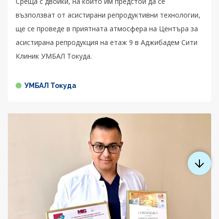
Среща с двойки, на които им предстои да се
възползват от асистирани репродуктивни технологии,
ще се проведе в приятната атмосфера на Центъра за
асистирана репродукция на етаж 9 в Аджибадем Сити
Клиник УМБАЛ Токуда.
УМБАЛ Токуда