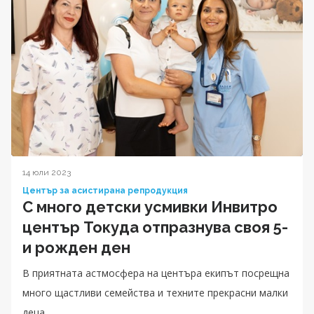
14 юли 2023
Център за асистирана репродукция
С много детски усмивки Инвитро
център Токуда отпразнува своя 5-
и рожден ден
В приятната астмосфера на центъра екипът посрещна
много щастливи семейства и техните прекрасни малки
деца