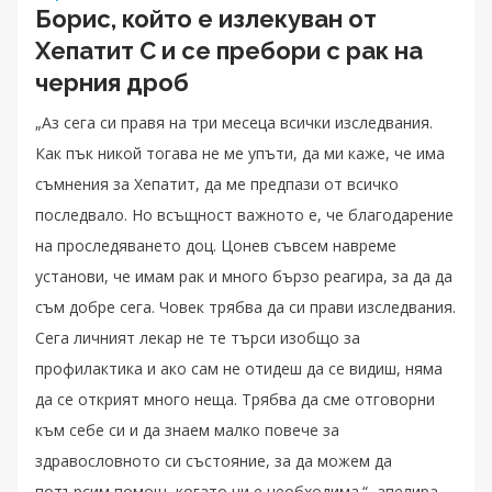
Борис, който е излекуван от
Хепатит C и се пребори с рак на
черния дроб
„Аз сега си правя на три месеца всички изследвания.
Как пък никой тогава не ме упъти, да ми каже, че има
съмнения за Хепатит, да ме предпази от всичко
последвало. Но всъщност важното е, че благодарение
на проследяването доц. Цонев съвсем навреме
установи, че имам рак и много бързо реагира, за да да
съм добре сега. Човек трябва да си прави изследвания.
Сега личният лекар не те търси изобщо за
профилактика и ако сам не отидеш да се видиш, няма
да се открият много неща. Трябва да сме отговорни
към себе си и да знаем малко повече за
здравословното си състояние, за да можем да
потърсим помощ, когато ни е необходима.“, апелира