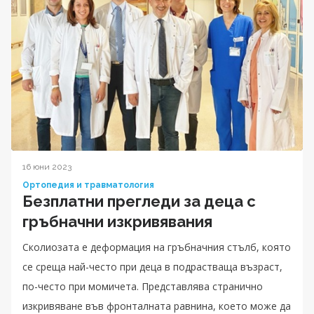
16 юни 2023
Ортопедия и травматология
Безплатни прегледи за деца с
гръбначни изкривявания
Сколиозата е деформация на гръбначния стълб, която
се среща най-често при деца в подрастваща възраст,
по-често при момичета. Представлява странично
изкривяване във фронталната равнина, което може да