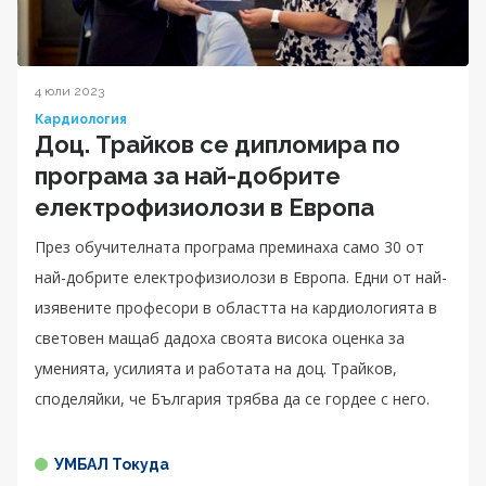
4 юли 2023
Кардиология
Доц. Трайков се дипломира по
програма за най-добрите
електрофизиолози в Европа
През обучителната програма преминаха само 30 от
най-добрите електрофизиолози в Европа. Едни от най-
изявените професори в областта на кардиологията в
световен мащаб дадоха своята висока оценка за
уменията, усилията и работата на доц. Трайков,
споделяйки, че България трябва да се гордее с него.
УМБАЛ Токуда