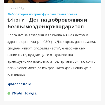
14 юни 2023
Лаборатория по трансфузионна хематология
14 юни - Ден на доброволния и
безвъзмезден кръводарител
Слоганът на тазгодишната кампания на Световна
здравна организация (СЗО ) - „Дари кръв, дари плазма,
сподели живот, споделяй често“, е насочен към
пациентите, нуждаещи се от доживотна
трансфузионна подкрепа, и подчертава ролята, която
всеки човек може да изиграе, като дари ценна кръв
или плазма.
кръводаряване
УМБАЛ Токуда