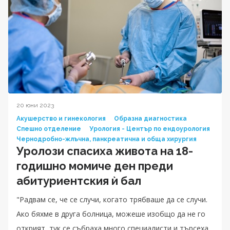
20 юни 2023
Акушерство и гинекология
Образна диагностика
Спешно отделение
Урология - Център по ендоурология
Чернодробно-жлъчна, панкреатична и обща хирургия
Уролози спасиха живота на 18-
годишнo момиче ден преди
абитуриентския ѝ бал
"Радвам се, че се случи, когато трябваше да се случи.
Ако бяхме в друга болница, можеше изобщо да не го
открият, тук се събраха много специалисти и търсеха