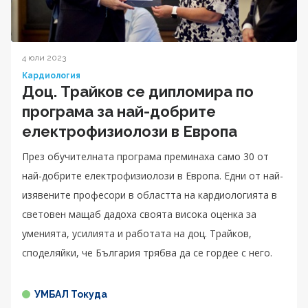
4 юли 2023
Кардиология
Доц. Трайков се дипломира по
програма за най-добрите
електрофизиолози в Европа
През обучителната програма преминаха само 30 от
най-добрите електрофизиолози в Европа. Едни от най-
изявените професори в областта на кардиологията в
световен мащаб дадоха своята висока оценка за
уменията, усилията и работата на доц. Трайков,
споделяйки, че България трябва да се гордее с него.
УМБАЛ Токуда