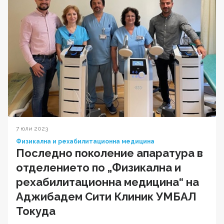
7 юли 2023
Физикална и рехабилитационна медицина
Последно поколение апаратура в
отделението по „Физикална и
рехабилитационна медицина“ на
Аджибадем Сити Клиник УМБАЛ
Токуда