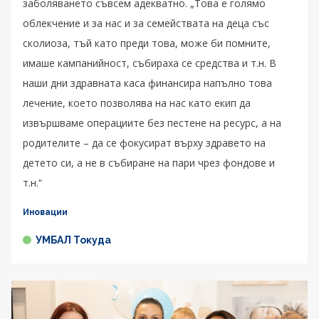
заболяването съвсем адекватно. „Това е голямо
облекчение и за нас и за семействата на деца със
сколиоза, тъй като преди това, може би помните,
имаше кампанийност, събираха се средства и т.н. В
наши дни здравната каса финансира напълно това
лечение, което позволява на нас като екип да
извършваме операциите без пестене на ресурс, а на
родителите – да се фокусират върху здравето на
детето си, а не в събиране на пари чрез фондове и
т.н.“
Иновации
УМБАЛ Токуда