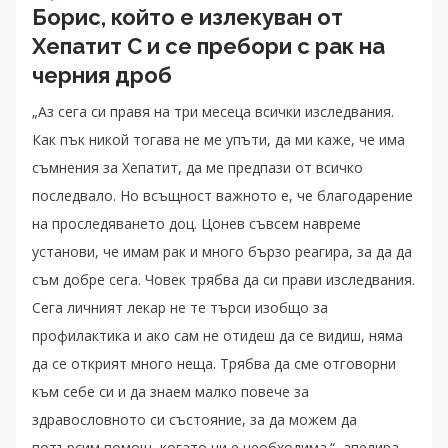
Борис, който е излекуван от
Хепатит C и се пребори с рак на
черния дроб
„Аз сега си правя на три месеца всички изследвания.
Как пък никой тогава не ме упъти, да ми каже, че има
съмнения за Хепатит, да ме предпази от всичко
последвало. Но всъщност важното е, че благодарение
на проследяването доц. Цонев съвсем навреме
установи, че имам рак и много бързо реагира, за да да
съм добре сега. Човек трябва да си прави изследвания.
Сега личният лекар не те търси изобщо за
профилактика и ако сам не отидеш да се видиш, няма
да се открият много неща. Трябва да сме отговорни
към себе си и да знаем малко повече за
здравословното си състояние, за да можем да
потърсим помощ, когато ни е необходима.“, апелира