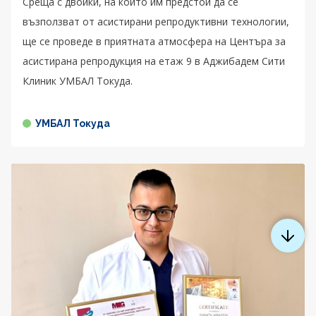
Среща с двойки, на които им предстои да се
възползват от асистирани репродуктивни технологии,
ще се проведе в приятната атмосфера на Центъра за
асистирана репродукция на етаж 9 в Аджибадем Сити
Клиник УМБАЛ Токуда.
УМБАЛ Токуда