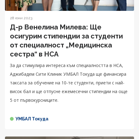
28 юни 2023
Д-р Венелина Милева: Ще
осигурим стипендии за студенти
от специалност „Медицинска
сестра“ в НСА
За да стимулира интереса към специалността в НСА,
Аджибадем Сити Клиник УМБАЛ Токуда ще финансира
таксата за обучение на 10-те студенти, приети с най-
висок бал и ще отпусне ежемесечни стипендии на още
5 от първокурсниците.
УМБАЛ Токуда