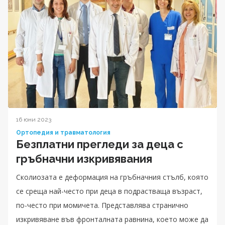
16 юни 2023
Ортопедия и травматология
Безплатни прегледи за деца с
гръбначни изкривявания
Сколиозата е деформация на гръбначния стълб, която
се среща най-често при деца в подрастваща възраст,
по-често при момичета. Представлява странично
изкривяване във фронталната равнина, което може да