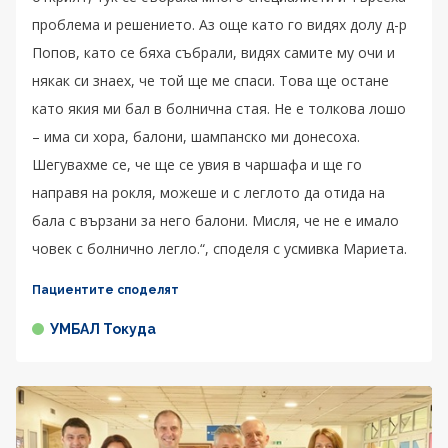
проблема и решението. Аз още като го видях долу д-р
Попов, като се бяха събрали, видях самите му очи и
някак си знаех, че той ще ме спаси. Това ще остане
като якия ми бал в болнична стая. Не е толкова лошо
– има си хора, балони, шампанско ми донесоха.
Шегувахме се, че ще се увия в чаршафа и ще го
направя на рокля, можеше и с леглото да отида на
бала с вързани за него балони. Мисля, че не е имало
човек с болнично легло.“, споделя с усмивка Мариета.
Пациентите споделят
УМБАЛ Токуда