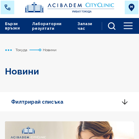
Бързи
Лабораторни
Запази
връзки
резултати
час
Men
Токуда
Новини
Начало
Новини
Филтрирай списъка