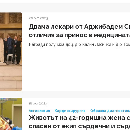
20 окт 2023
Двама лекари от Аджибадем С
отличия за принос в медицинат
Награди получиха доц. д-р Калин Лисички и д-р Т
18 окт 2023
Ангиология
Кардиохирургия
Образна диагностик
Животът на 42-годишна жена с
спасен от екип сърдечни и съд