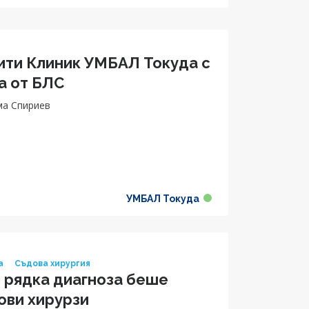
ити Клиник УМБАЛ Токуда с
а от БЛС
ома Спириев
УМБАЛ Токуда
а
Съдова хирургия
 рядка диагноза беше
ови хирурзи