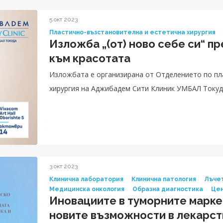
позволиха да имам.“, допълни Николай.
5 окт 2023
Пластично-възстановителна и естетична хирургия
Изложба „(от) ново себе си“ п
към красотата
Изложбата е организирана от Отделението по пл
хирургия на Аджибадем Сити Клиник УМБАЛ Току
3 окт 2023
Клинична лаборатория
Клинична патология
Лъчет
Медицинска онкология
Образна диагностика
Цен
Иновациите в туморните маркер
новите възможности в лекарст