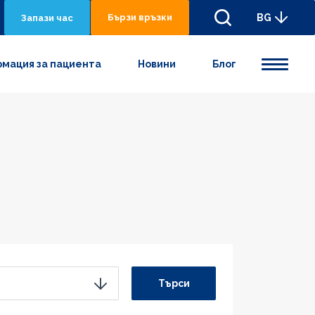
Бързи връзки
BG
Запази час
мация за пациента
Новини
Блог
Търси