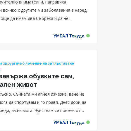
ючително внимателни, направиха
и всичко с другите ми заболявания е наред.
 още да имам два бъбрека и да не
ото възстановяване. Благодарна съм
о направи за мен и за професионализма,
УМБАЛ Токуда
да имам нормален живот.“, с усмивка
а хирургично лечение на затлъстяване
я
 завържа обувките сам,
мален живот
о-късно. Сънната ми апнея изчезна, вече не
ога да спортувам и го правя. Днес дори да
еди, аз не мога. Чувствам се повече от
ро. Благодарен съм на тези хора със златни
УМБАЛ Токуда
 правят за мен, за живота, който ми