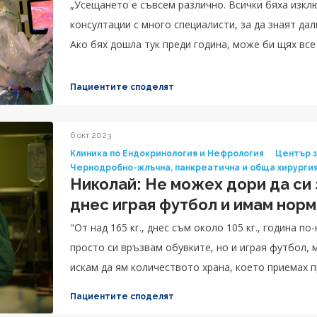
„Усещането е съвсем различно. Всички бяха изкл
консултации с много специалисти, за да знаят дал
Ако бях дошла тук преди година, може би щях все
преминавам през всички тези усложнения и трудн
изключително много на д-р Попов за всичко, коет
Пациентите споделят
човечността и за това, че ме спаси и ми позволи 
допълва Цветанка.
6 окт 2023
Клиника по Ендокринология и Нефрология
Център з
Чернодробно-жлъчна, панкреатична и обща хирурги
Николай: Не можех дори да си
днес играя футбол и имам нор
"От над 165 кг., днес съм около 105 кг., година п
просто си връзвам обувките, но и играя футбол, м
искам да ям количеството храна, което приемах пр
добре и качеството на живота ми е в пъти по-доб
Пациентите споделят
ръце и големи сърца за всичко, което направиха и