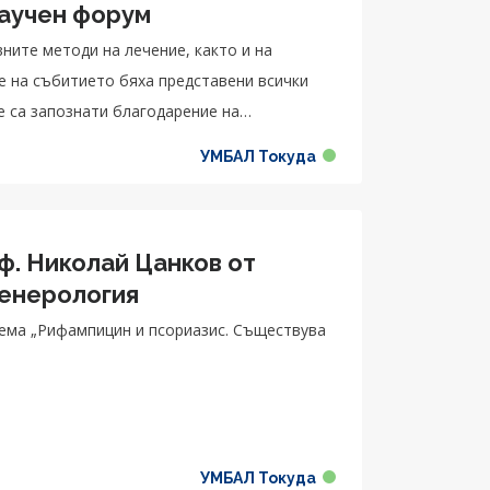
научен форум
ните методи на лечение, както и на
е на събитието бяха представени всички
е са запознати благодарение на
ри от различни краища на света.
УМБАЛ Токуда
. Николай Цанков от
венерология
тема „Рифампицин и псориазис. Съществува
УМБАЛ Токуда