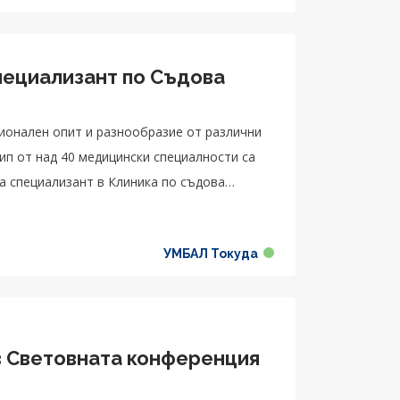
пециализант по Съдова
ионален опит и разнообразие от различни
ип от над 40 медицински специалности са
а специализант в Клиника по съдова
УМБАЛ Токуда
в Световната конференция