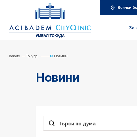
Всички б
За 
Начало
Токуда
Новини
Новини
Търси по дума