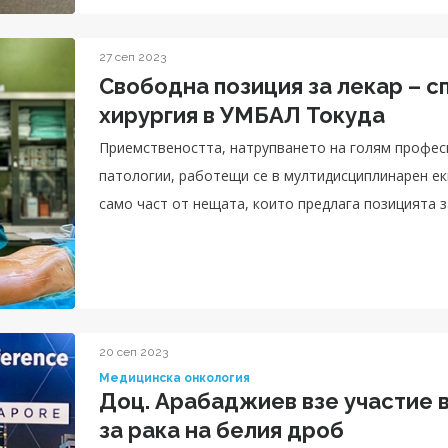
27 сеп 2023
Свободна позиция за лекар – с
хирургия в УМБАЛ Токуда
Приемствеността, натрупването на голям профес
патологии, работещи се в мултидисциплинарен ек
само част от нещата, които предлага позицията з
хирургия.
20 сеп 2023
Медицинска онкология
Доц. Арабаджиев взе участие 
за рака на белия дроб