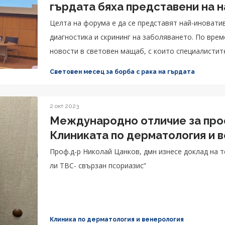
гърдата бяха представени на 
Целта на форума е да се представят най-иноватив
диагностика и скрининг на заболяването. По врем
новости в световен мащаб, с които специалистит
непрестанните си усилия и обмяна на опит с лека
Световен месец за борба с рака на гърдата
2 окт 2023
Международно отличие за проф
Клиниката по дерматология и 
Проф.д-р Николай Цанков, дмн изнесе доклад на 
ли ТВС- свързан псориазис”
Клиника по дерматология и венерология