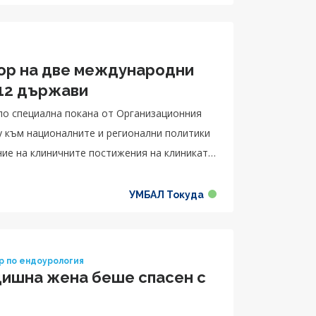
тор на две международни
 12 държави
 по специална покана от Организационния
у към националните и регионални политики
УМБАЛ Токуда
р по ендоурология
дишна жена беше спасен с