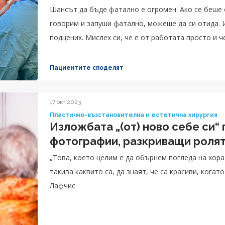
Шансът да бъде фатално е огромен. Ако се беше 
говорим и запуши фатално, можеше да си отида. 
подцених. Мислех си, че е от работата просто и 
имах огромен късмет да попадна тук. Да го хванат
на моите години не мисли за такава тежка диагно
Пациентите споделят
нормално, а е трябвало просто да потърся друг к
благодарни аз и съпругът ми на д-р Василев, наис
17 окт 2023
Много кадърни хора са тези лекари и ми спасиха ж
Пластично-възстановителна и естетична хирургия
Изложбата „(от) ново себе си
фотографии, разкриващи ролят
„Това, което целим е да обърнем погледа на хора
такива каквито са, да знаят, че са красиви, когат
Лафчис