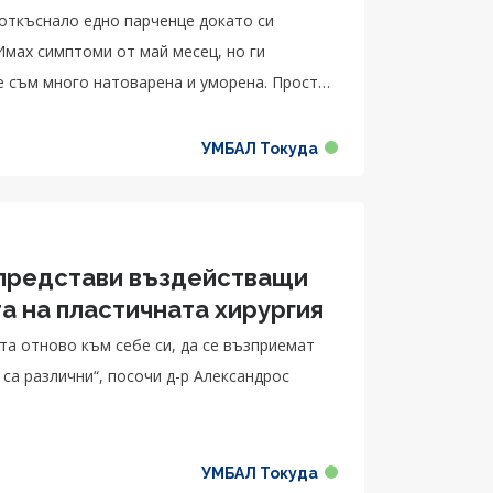
откъснало едно парченце докато си
Имах симптоми от май месец, но ги
че съм много натоварена и уморена. Просто
, да има екипи, да ме вкарат веднага. Никой
за. Аз приемах кръвно налягане 160 за
УМБАЛ Токуда
ардиолог. Добре, че дойдох тук. Много сме
тина. Страхотен лекар! Страхотен екип!
ивота!”,
“ представи въздействащи
а на пластичната хирургия
та отново към себе си, да се възприемат
о са различни“, посочи д-р Александрос
УМБАЛ Токуда