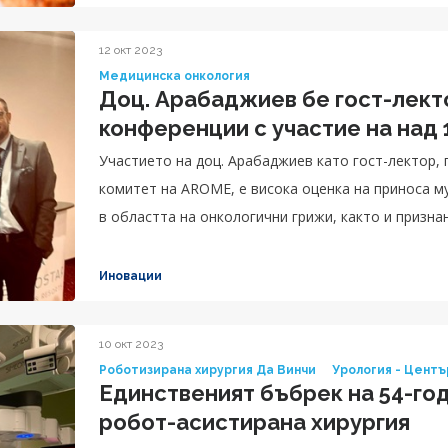
12 окт 2023
Медицинска онкология
Доц. Арабаджиев бе гост-лек
конференции с участие на над
Участието на доц. Арабаджиев като гост-лектор,
комитет на AROME, е висока оценка на приноса м
в областта на онкологични грижи, както и признание на клиничните постижения на клиниката,
която той ръководи.
Иновации
10 окт 2023
Роботизирана хирургия Да Винчи
Урология - Центъ
Единственият бъбрек на 54-го
робот-асистирана хирургия