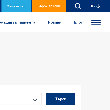
Бързи връзки
BG
Запази час
мация за пациента
Новини
Блог
Търси