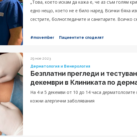
„Това, което искам да кажа е, че аз съм голям кр
едно нещо, което не е било наред. Всички бяха и
сестрите, болногледачите и санитарите. Всичко с
предстои и в нито един момент не ми се е налага
необходимото внимание, за да съм спокоен, аз и
#movember
Пациентите споделят
човечни. Доверих се на екипа на д-р Попов, защо
съжалявам за избора си. Радвам се, че всичко пр
29 ное 2023
спокойно в дома си, знаейки че вече съм добре. 
Дерматология и Венерология
изключително благодарен на всеки човек от екипа
Безплатни прегледи и тестувани
работи в това звено!“, споделя с усмивка Светосл
декември в Клиниката по дерм
На 4 и 5 декемви от 10 до 14 часа дерматолозите
кожни алергични заболявания