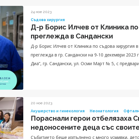
24 ное 2023
Съдова хирургия
Д-р Борис Илчев от Клиника по
преглежда в Сандански
Д-р Борис Илчев от Клиника по съдова хирургия 
преглежда в гр. Сандански на 9-10 декември 2023 г. Прегледите ще се извършват в МДЛ „Ме
Диа“, гр. Сандански, ул. Осми Март № 5, с предвар
20 ное 2023
Акушерство и гинекология
Неонатология
Офталм
Пораснали герои отбелязаха С
недоносените деца със своит
Събитието беше изпълнено с много усмивки, детс