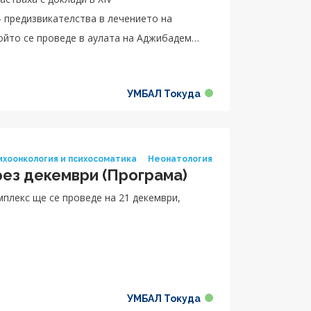
 предизвикателства в лечението на
ойто се проведе в аулата на Аджибадем
о от изпълнителния директор на болницата
еше мултидисциплинарният подход в
УМБАЛ Токуда
ходимостта от синхронизация на
ия.
сихоонкология и психосоматика
Неонатология
ез декември (Програма)
плекс ще се проведе на 21 декември,
УМБАЛ Токуда