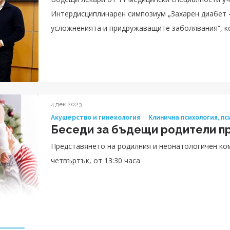
Интердисциплинарен симпозиум „Захарен диабет -
усложненията и придружаващите заболявания“, к
Сити Клиник УМБАЛ Токуда. Събитието бе открит
д-р Венелина Милева. Акцент в научния форум б
диагностицирането и лечението на диабета, необ
познанията за заболяването и неговите усложнен
4 дек 2023
Акушерство и гинекология
Клинична психология, п
Беседи за бъдещи родители пр
Представянето на родилния и неонатологичен ком
четвъртък, от 13:30 часа