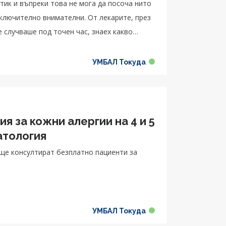
итик и въпреки това не мога да посоча нито
зключително внимателни. От лекарите, през
е случваше под точен час, знаех какво
ло да търся някой, просто всички отдаваха
 моите близки. Изключително кадърни хора,
УМБАЛ Токуда
то той ми бе препоръчан и със сигурност не
емина много добре и мога да се прибера
Възстанових се много бързо и съм
 в клиниката, настина много добър екип
я за кожни алергии на 4 и 5
ав.
атология
 ще консултират безплатно пациенти за
УМБАЛ Токуда