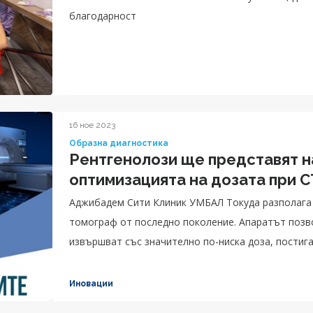
благодарност
16 ное 2023
Образна диагностика
Рентгенолози ще представят н
оптимизацията на дозата при C
Аджибадем Сити Клиник УМБАЛ Токуда разполага
томограф от последно поколение. Апаратът позволява изследванията на пациентите да се
извършват със значително по-ниска доза, постига
Компютърният томограф има вграден изкуствен и
имат възможно най-точния и „чист“ образ.
Иновации