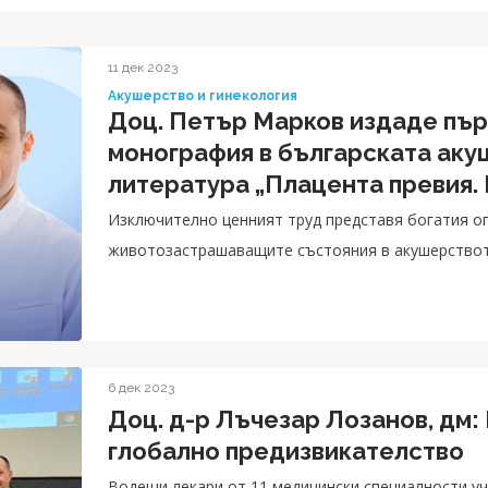
11 дек 2023
Акушерство и гинекология
Доц. Петър Марков издаде пър
монография в българската аку
литература „Плацента превия.
Изключително ценният труд представя богатия оп
животозастрашаващите състояния в акушерство
6 дек 2023
Доц. д-р Лъчезар Лозанов, дм:
глобално предизвикателство
Водещи лекари от 11 медицински специалности уча