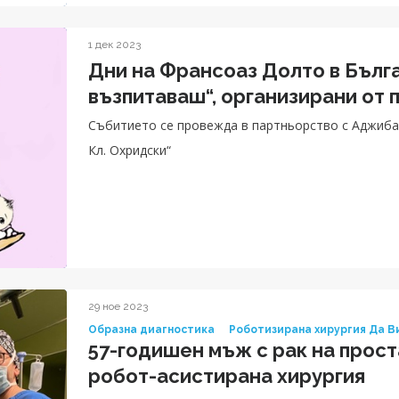
1 дек 2023
Дни на Франсоаз Долто в Бълга
възпитаваш“, организирани от 
Събитието се провежда в партньорство с Аджиба
Кл. Охридски“
29 ное 2023
Образна диагностика
Роботизирана хирургия Да В
57-годишен мъж с рак на прост
робот-асистирана хирургия