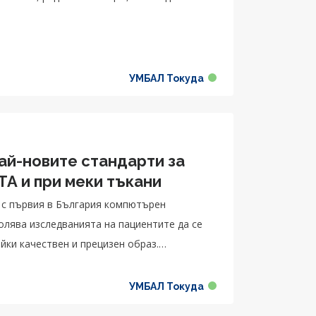
УМБАЛ Токуда
ай-новите стандарти за
TA и при меки тъкани
 с първия в България компютърен
йки качествен и прецизен образ.
нтелект, който помага на специалистите да
УМБАЛ Токуда