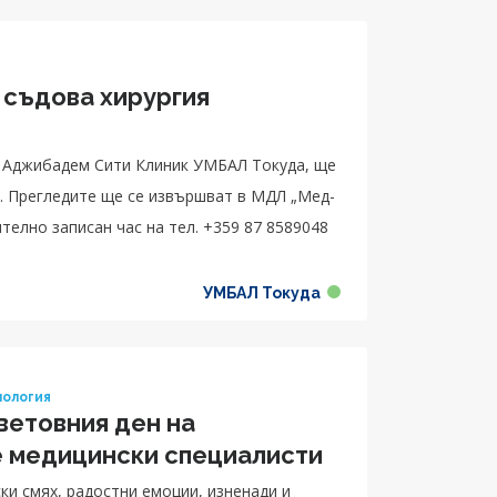
 съдова хирургия
в Аджибадем Сити Клиник УМБАЛ Токуда, ще
д-
ително записан час на тел. +359 87 8589048
УМБАЛ Токуда
ология
ветовния ден на
е медицински специалисти
ки смях, радостни емоции, изненади и