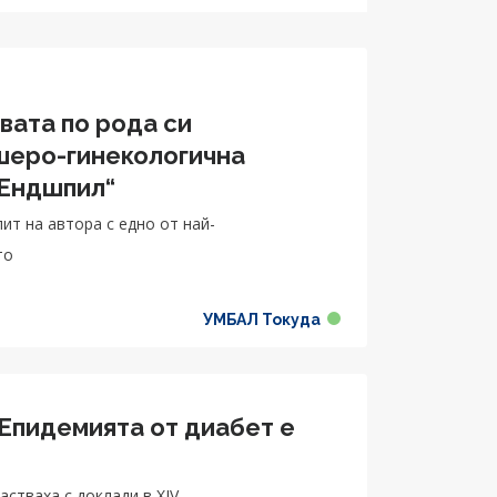
вата по рода си
шеро-гинекологична
 Ендшпил“
ит на автора с едно от най-
то
УМБАЛ Токуда
 Eпидемията от диабет е
стваха с доклади в XIV