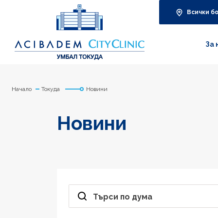
Всички б
За 
Начало
Токуда
Новини
Новини
Търси по дума