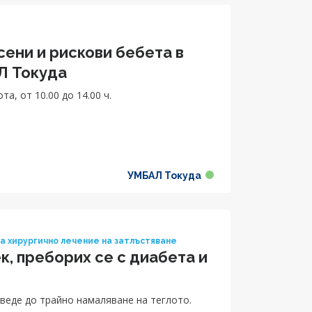
ени и рискови бебета в
Л Токуда
а, от 10.00 до 14.00 ч.
УМБАЛ Токуда
а хирургично лечение на затлъстяване
к, преборих се с диабета и
оведе до трайно намаляване на теглото.