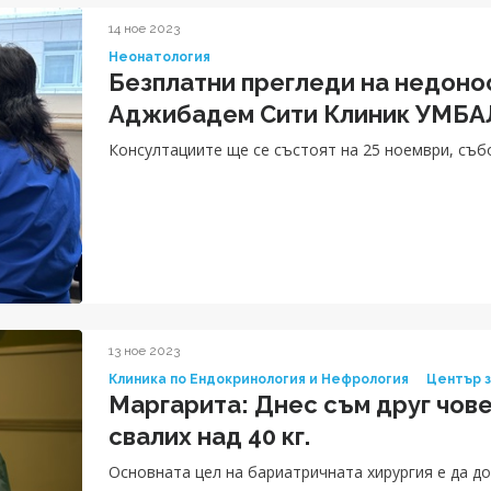
14 ное 2023
Неонатология
Безплатни прегледи на недонос
Аджибадем Сити Клиник УМБА
Консултациите ще се състоят на 25 ноември, събот
13 ное 2023
Клиника по Ендокринология и Нефрология
Център з
Маргарита: Днес съм друг чове
свалих над 40 кг.
Основната цел на бариатричната хирургия е да д