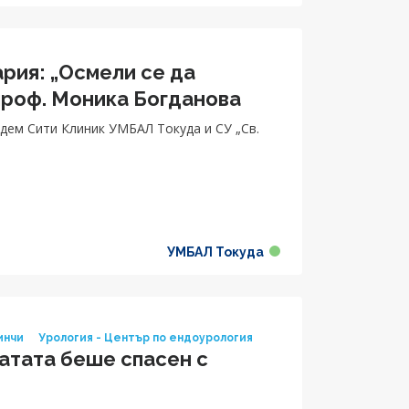
рия: „Осмели се да
проф. Моника Богданова
дем Сити Клиник УМБАЛ Токуда и СУ „Св.
УМБАЛ Токуда
инчи
Урология - Център по ендоурология
атата беше спасен с