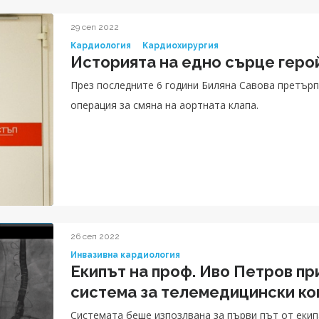
29 сеп 2022
Кардиология
Кардиохирургия
Историята на едно сърце геро
През последните 6 години Биляна Савова претърп
операция за смяна на аортната клапа.
26 сеп 2022
Инвазивна кардиология
Екипът на проф. Иво Петров пр
система за телемедицински ко
Системата беше изпозлвана за първи път от екип