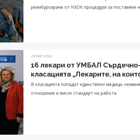
реинбурсирани от НЗОК процедури за поставяне на 
26 сеп 2022
16 лекари от УМБАЛ Сърдечно-
класацията „Лекарите, на коит
В класацията попадат единствено медици, номини
отношение и висок стандарт на работа.