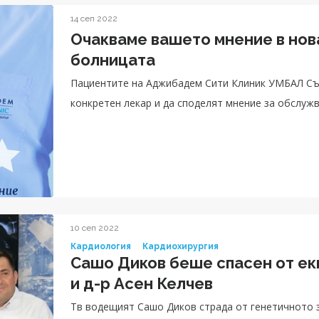
14 сеп 2022
Очакваме вашето мнение в нова
болницата
Пациентите на Аджибадем Сити Клиник УМБАЛ Съ
конкретен лекар и да споделят мнение за обслуж
10 сеп 2022
Кардиология
Кардиохирургия
Сашо Диков беше спасен от ек
и д-р Асен Келчев
Тв водещият Сашо Диков страда от генетичното 