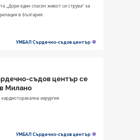
та „Дори един спасен живот си струва“ за
рилация в България.
УМБАЛ Сърдечно-съдов център
рдечно-съдов център се
 в Милано
 кардиоторакална хирургия
УМБАЛ Сърдечно-съдов център