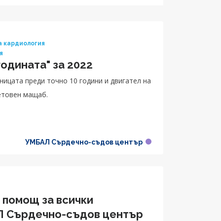
а кардиология
я
годината" за 2022
ницата преди точно 10 години и двигател на
ветовен мащаб.
УМБАЛ Сърдечно-съдов център
 помощ за всички
Л Сърдечно-съдов център