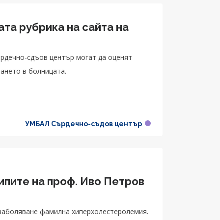
та рубрика на сайта на
рдечно-сдъов център могат да оценят
ването в болницата.
УМБАЛ Сърдечно-съдов център
ипите на проф. Иво Петров
заболяване фамилна хиперхолестеролемия.