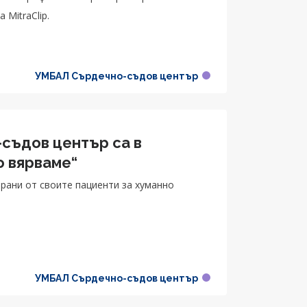
MitraClip.
УМБАЛ Сърдечно-съдов център
съдов център са в
о вярваме“
рани от своите пациенти за хуманно
УМБАЛ Сърдечно-съдов център