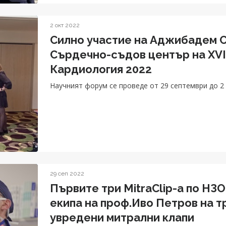
2 окт 2022
Силно участие на Аджибадем 
Сърдeчно-съдов център на XVI
Кардиология 2022
Научният форум се проведе от 29 септември до 2
29 сеп 2022
Първите три MitraClip-а по НЗ
екипа на проф.Иво Петров на т
увредени митрални клапи