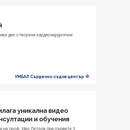
й
ява две отворени кардиохирургични
УМБАЛ Сърдечно-съдов център
илага уникална видео
нсултации и обучения
а на проф. Иво Петров при първите 3