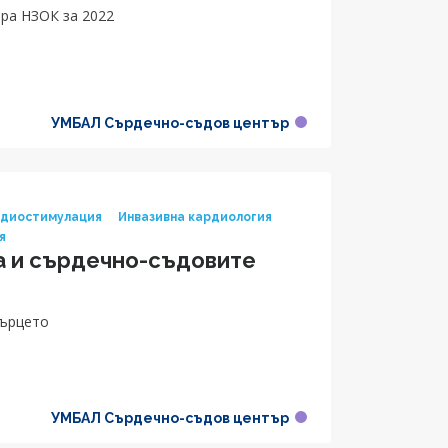
ра НЗОК за 2022
УМБАЛ Сърдечно-съдов център
рдиостимулация
Инвазивна кардиология
я
а и сърдечно-съдовите
сърцето
УМБАЛ Сърдечно-съдов център