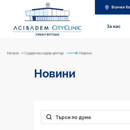
Всички б
За нас
Начало
Сърдечно съдов център
Новини
Новини
Търси по дума