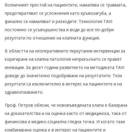
болничният престой на пациентите, намалява се травмата,
предотвратяват се усложнения като кръвозагуба, а
финално се намаляват и разходите. Технология TAVI
постоянно се усъвършенства и води до все по-добри
резултати по отношение на клапната функция.
В областта на неоперативните перкутанни интервенции за
коригиране на клапна патология непрекъснато се правят
иновации. За десет години развитието на методиката TAVI
доведе до значително подобряване на резултатите. Тези
резултати са изключително в интерес на пациентите и на
здравеопазването.
Проф. Петров обясни, че нововъведената клапа е базирана
на доказателства и на оценка както от медицинска, така от
финансова и медико-социална гледна точка. И когато тази
комбинирана оценка е в интерес на пациентите и