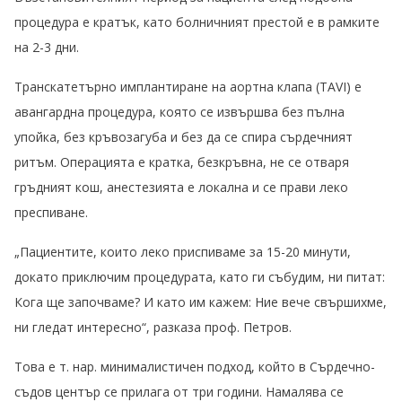
процедура е кратък, като болничният престой е в рамките
на 2-3 дни.
Транскатетърно имплантиране на аортна клапа (TAVI) е
авангардна процедура, която се извършва без пълна
упойка, без кръвозагуба и без да се спира сърдечният
ритъм. Операцията е кратка, безкръвна, не се отваря
гръдният кош, анестезията е локална и се прави леко
преспиване.
„Пациентите, които леко приспиваме за 15-20 минути,
докато приключим процедурата, като ги събудим, ни питат:
Кога ще започваме? И като им кажем: Ние вече свършихме,
ни гледат интересно“, разказа проф. Петров.
Това е т. нар. минималистичен подход, който в Сърдечно-
съдов център се прилага от три години. Намалява се