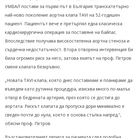
УМБАЛ постави за първи път в България транскатетърно
най-ново поколение аортна клапа TAVI на 52-годишен
пациент. Пациентът вече е претърпял една класическа
кардиохирургична операция за поставяне на байпас.
Впоследствие получава високостепенна аортна стеноза и
сърдечна недостатъчност. Втора отворена интервенция би
била огромен риск за него, затова екипът на проф. Петров
сменя клапата безкръвно.
„Новата TAVI-клапа, която днес поставихме и планираме да
въведем като рутинна процедура, изисква много по-малък
отвор в бедрената артерия, през която се достига до
аортата. Рискът клапата да пропуска дори минимално е
сведен почти до нула, което е основа стъпка напред.“,
обясни проф. Петров.
Възстановителният период за пациента след подобна