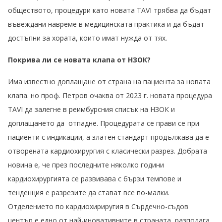
обществото, процедури като новата TAVI трябва да бъдат
въвеждани навреме в медицинската практика и да бъдат
достъпни за хората, които имат нужда от тях.
Покрива ли се новата клапа от НЗОК?
Има известно доплащане от страна на пациента за новата
клапа. но проф. Петров очаква от 2023 г. новата процедура
TAVI да залегне в реимбурсния списък на НЗОК и
доплащането да отпадне. Процедурата се прави се при
пациенти с индикации, а златен стандарт продължава да е
отворената кардиохирургия с класически разрез. Добрата
новина е, че през последните няколко години
кардиохирургията се развивава с бързи темпове и
тенденция е разрезите да стават все по-малки.
Отделението по кардиохириругия в Сърдечно-съдов
център е едно от най-иновативните в страната, разполага