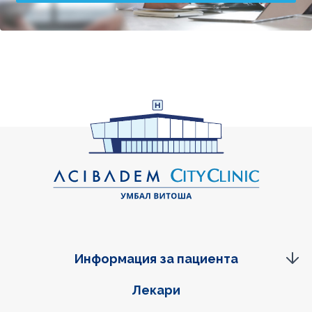
Информация за пациента
Фуутер навигация
Лекари