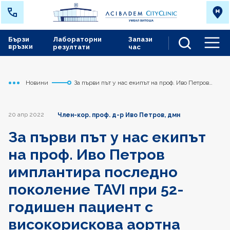
Бързи
Лабораторни
Запази
връзки
резултати
час
Men
Новини
За първи път у нас екипът на проф. Иво Петров
Начало
Сърдечно съдов център
имплантира последно поколение TAVI при 52-
годишен пациент с високорискова аортна стеноза
20 апр 2022
Член-кор. проф. д-р Иво Петров, дмн
За първи път у нас екипът
на проф. Иво Петров
имплантира последно
поколение TAVI при 52-
годишен пациент с
високорискова аортна