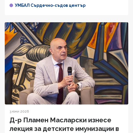
УМБАЛ Сърдечно-съдов център
3 юни 2026
Д-р Пламен Масларски изнесе
лекция за детските имунизации в