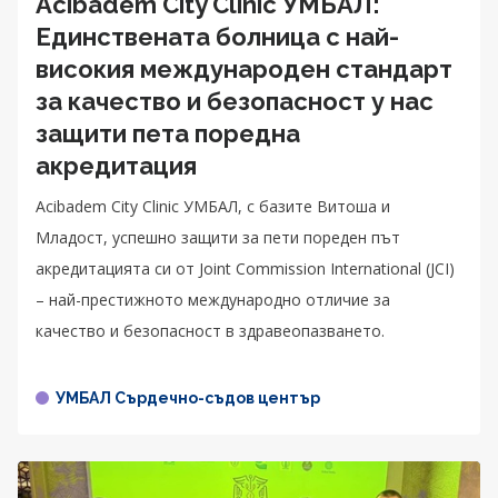
Acibadem City Clinic УМБАЛ:
Единствената болница с най-
високия международен стандарт
за качество и безопасност у нас
защити пета поредна
акредитация
Acibadem City Clinic УМБАЛ, с базите Витоша и
Младост, успешно защити за пети пореден път
акредитацията си от Joint Commission International (JCI)
– най-престижното международно отличие за
качество и безопасност в здравеопазването.
УМБАЛ Сърдечно-съдов център