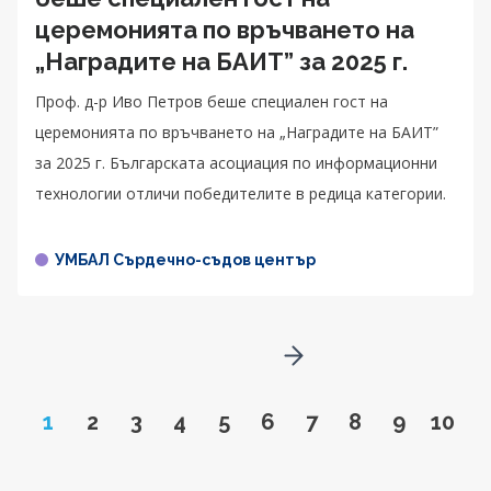
церемонията по връчването на
„Наградите на БАИТ” за 2025 г.
Проф. д-р Иво Петров беше специален гост на
церемонията по връчването на „Наградите на БАИТ”
за 2025 г. Българската асоциация по информационни
технологии отличи победителите в редица категории.
УМБАЛ Сърдечно-съдов център
Go to next page
Page
Go to page
Go to page
Go to page
Go to page
Go to page
Go to page
Go to page
Go to pa
Go to
1
2
3
4
5
6
7
8
9
10