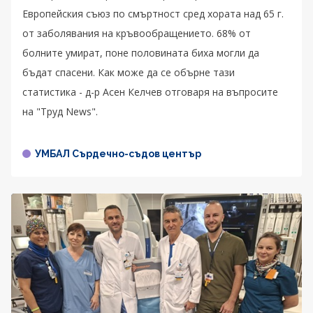
Европейския съюз по смъртност сред хората над 65 г.
от заболявания на кръвообращението. 68% от
болните умират, поне половината биха могли да
бъдат спасени. Как може да се обърне тази
статистика - д-р Асен Келчев отговаря на въпросите
на "Труд News".
УМБАЛ Сърдечно-съдов център