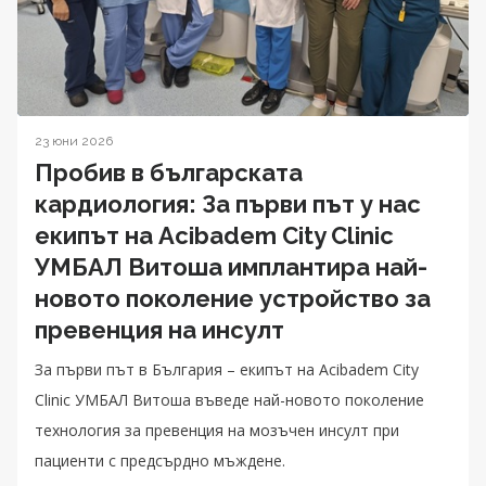
23 юни 2026
Пробив в българската
кардиология: За първи път у нас
екипът на Acibadem City Clinic
УМБАЛ Витоша имплантира най-
новото поколение устройство за
превенция на инсулт
За първи път в България – екипът на Acibadem City
Clinic УМБАЛ Витоша въведе най-новото поколение
технология за превенция на мозъчен инсулт при
пациенти с предсърдно мъждене.