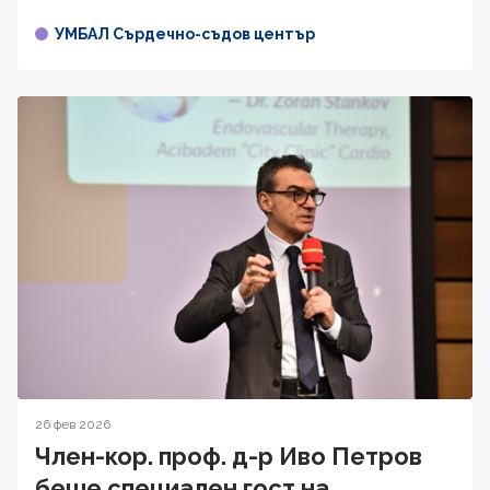
УМБАЛ Сърдечно-съдов център
26 фев 2026
Член-кор. проф. д-р Иво Петров
беше специален гост на