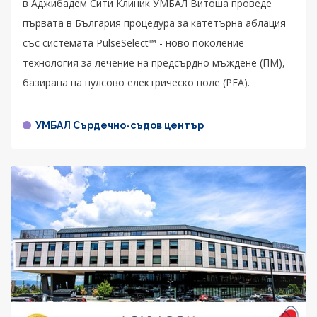
в Аджибадем Сити Клиник УМБАЛ Витоша проведе
първата в България процедура за катетърна аблация
със системата PulseSelect™ - новo поколение
технология за лечение на предсърдно мъждене (ПМ),
базирана на пулсово електрическо поле (PFA).
УМБАЛ Сърдечно-съдов център