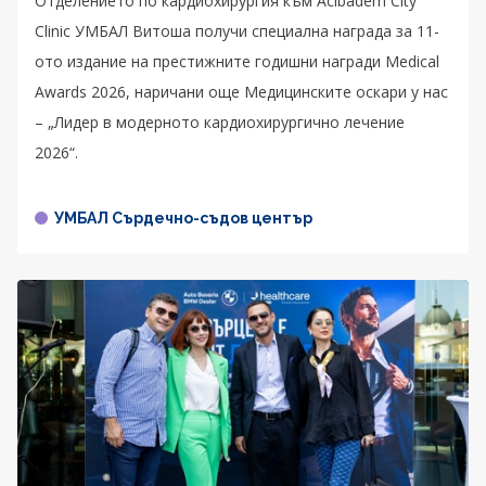
Отделението по кардиохирургия към Acibadem City
Clinic УМБАЛ Витоша получи специална награда за 11-
ото издание на престижните годишни награди Medical
Awards 2026, наричани още Медицинските оскари у нас
– „Лидер в модерното кардиохирургично лечение
2026“.
УМБАЛ Сърдечно-съдов център