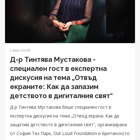
1 юни 2026
Д-р Тинтява Мустакова -
специален гост в експертна
дискусия на тема „Отвъд
екраните: Как да запазим
детството в дигиталния свят“
Д-р Тинтява Мустакова беше специален гост в
експертна дискусия на тема „Отвъд екрана: Как да
защитим детството в дигиталния свят“, организирана
от София Тех Парк, Out Loud Foundation и Британското