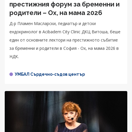
престижния форум за бременни и
родители – Ох, на мама 2026
Д-р Пламен Масларски, педиатър и детски
ендокринолог в Acibadem City Clinic ДКЦ Витоша, беше
един от основните лектори на престижното събитие
за бременни и родители в София - Ох, на мама 2026 в
НДК.
УМБАЛ Сърдечно-съдов център