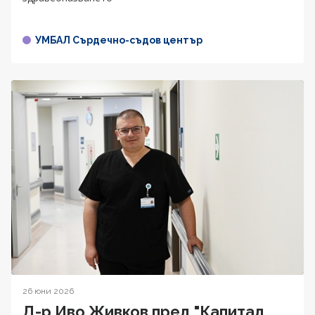
УМБАЛ Сърдечно-съдов център
26 юни 2026
Д-р Иво Живков пред "Капитал