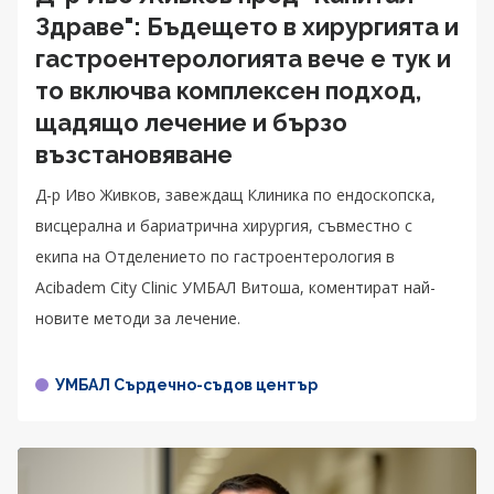
Здраве": Бъдещето в хирургията и
гастроентерологията вече е тук и
то включва комплексен подход,
щадящо лечение и бързо
възстановяване
Д-р Иво Живков, завеждащ Клиника по ендоскопска,
висцерална и бариатрична хирургия, съвместно с
екипа на Отделението по гастроентерология в
Acibadem City Clinic УМБАЛ Витоша, коментират най-
новите методи за лечение.
УМБАЛ Сърдечно-съдов център