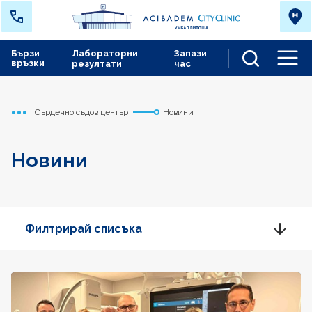
Бързи
Лабораторни
Запази
връзки
резултати
час
Men
Сърдечно съдов център
Новини
Начало
Новини
Филтрирай списъка