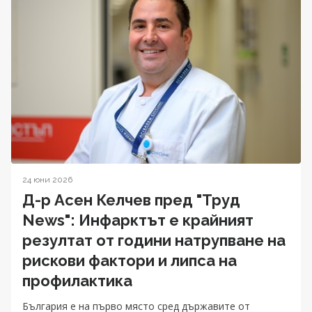
24 юни 2026
Д-р Асен Келчев пред "Труд
News": Инфарктът е крайният
резултат от години натрупване на
рискови фактори и липса на
профилактика
България е на първо място сред държавите от