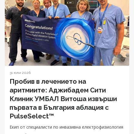
31 юли 2026
Пробив в лечението на
аритмиите: Аджибадем Сити
Клиник УМБАЛ Витоша извърши
първата в България аблация с
PulseSelect™
Екип от специалисти по инвазивна електрофизиология