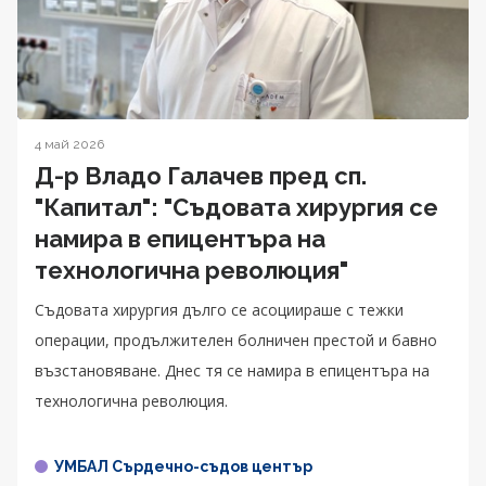
4 май 2026
Д-р Владо Галачев пред сп.
"Капитал": "Съдовата хирургия се
намира в епицентъра на
технологична революция"
Съдовата хирургия дълго се асоциираше с тежки
операции, продължителен болничен престой и бавно
възстановяване. Днес тя се намира в епицентъра на
технологична революция.
УМБАЛ Сърдечно-съдов център