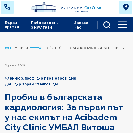
Бързи
Лабораторни
Запази
връзки
резултати
час
Men
Новини
Пробив в българската кардиология: За първи път у
Начало
Сърдечно съдов център
нас екипът на Acibadem City Clinic УМБАЛ Витоша
имплантира най-новото поколение устройство за
превенция на инсулт
23 юни 2026
Член-кор. проф. д-р Иво Петров, дмн
Доц. д-р Зоран Станков, дм
Пробив в българската
кардиология: За първи път
у нас екипът на Acibadem
City Clinic УМБАЛ Витоша