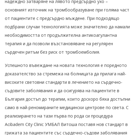
надеждно затваряне на лявото предсърдно ухо –
основният източник на тромбообразуване при голяма част
от пациентите с предсърдно мъждене. При подходящо
подбрани случаи технологията може значително да намали
необходимостта от продължителна антикоагулантна
терапия и да позволи възстановяване на регулярен
сърдечен ритъм без риск от тромбоемболия.
Успешното въвеждане на новата технология е поредното
доказателство за стремежа на болницата да прилага най-
високите световни стандарти в лечението на сърдечно-
съдовите заболявания и да осигурява на пациентите в
България достъп до терапии, които доскоро бяха достъпни
само в най-реномираните медицински центрове по света. С
реализирането на тази първа по рода си процедура
Acibadem City Clinic УМБАЛ Витоша поставя нов стандарт в
грижата за пациентите със сърдечно-съдови заболявания