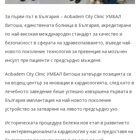
За първи път в България – Acibadem City Clinic УМБАЛ
Витоша, единствената болница в България, акредитирана
по най-високия международен стандарт за качество и
безопасност в сферата на здравеопазването, въведе най-
новото поколение технология за превенция на мозъчен
инсулт при пациенти с предсърдно мъждене.
Acibadem City Clinic
УМБАЛ Витоша затвърди позицията си
на водещ център за иновации в кардиологията, след като в
лечебното заведение беше успешно извършена първата в
България имплантация на най-новото поколение
устройство за затваряне на лявото предсърдно ухо.
Историческата процедура бележи нов етап в развитието
на интервенционалната кардиология у нас и предоставя на