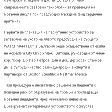
българските пациенти достъп до една от най-
съвременните световни технологии за превенция на
мозъчен инсулт при предсърдно мъждене
(
вид сърдечна
аритмия
)
.
Първата имплантация на перкутанно устройство за
затваряне на ухото на лявото предсърдие на сърцето
WATCHMAN FLX™ в България беше осъществена от екипа
на Acibadem City Clinic УМБАЛ Витоша, ръководен от член-
кор. проф. д-р Иво Петров, дмн и доц. д-р Зоран Станков,
дм, в сътрудничество с международни експерти и
партньори от
Boston Scientific
и
Nestmar Medical.
Тази процедура е иновативно решение за пациенти с
повишен риск от образуване на тромби и последващи
мозъчни инциденти. Чрез минимално инвазивна
(
„безкръвна“
)
интервенция устройството осигурява