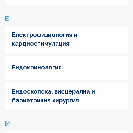
Е
Електрофизиология и
кардиостимулация
Ендокринология
Ендоскопска, висцерална и
бариатрична хирургия
И