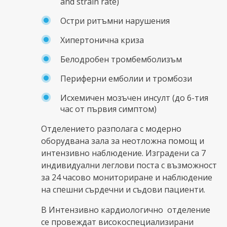
and strain rate)
Остри ритъмни нарушения
Хипертонична криза
Белодробен тромбемболизъм
Периферни емболии и тромбози
Исхемичен мозъчен инсулт (до 6-тия
час от първия симптом)
Отделението разполага с модерно
оборудвана зала за неотложна помощ и
интензивно наблюдение. Изградени са 7
индивидуални леглови поста с възможност
за 24 часово мониториране и наблюдение
на спешни сърдечни и съдови пациенти.
В Интензивно кардиологично отделение
се провеждат високоспециализирани