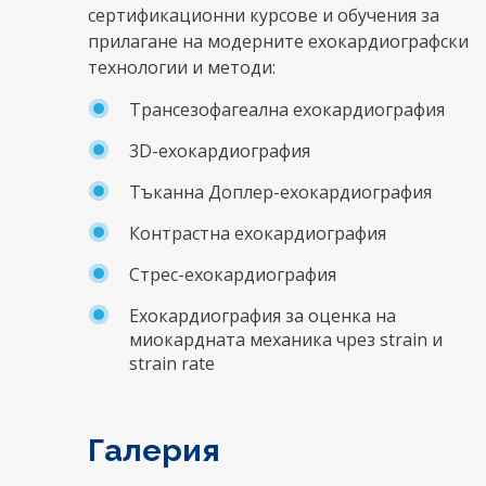
сертификационни курсове и обучения за
прилагане на модерните ехокардиографски
технологии и методи:
Трансезофагеална ехокардиография
3D-ехокардиография
Тъканна Доплер-ехокардиография
Контрастна ехокардиография
Стрес-ехокардиография
Ехокардиография за оценка на
миокардната механика чрез strain и
strain rate
Галерия