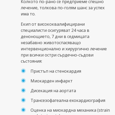
Колкото по-рано се предприеме спешно
лечение, толкова по-голям шанс за успех
има то.
Екип от висококвалифицирани
специалисти осигуряват 24 часа в
денонощието, 7 дни в седмицата
незабавно животоспасяващо
интервенционално и хирургично лечение
при всички остри сърдечно-съдови
състояния:
Пристъп на стенокардия
Миокарден инфаркт
Дисекация на аортата
Трансезофагеална ехокардиография
Оценка на миокардна механика (strain