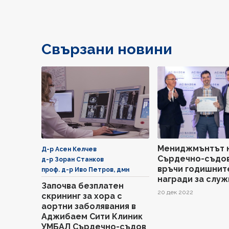
Свързани новини
Мениджмънтът 
Д-р Асен Келчев
Сърдечно-съдов
д-р Зоран Станков
връчи годишнит
проф. д-р Иво Петров, дмн
награди за слу
Започва безплатен
20 дек 2022
скрининг за хора с
аортни заболявания в
Аджибаем Сити Клиник
УМБАЛ Сърдечно-съдов