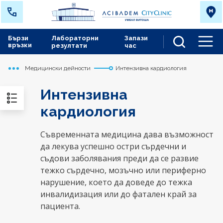
Бързи
Лабораторни
Запази
връзки
резултати
час
Men
Медицински дейности
Интензивна кардиология
Начало
Сърдечно съдов център
Интензивна
кардиология
Съвременната медицина дава възможност
да лекува успешно остри сърдечни и
съдови заболявания преди да се развие
тежко сърдечно, мозъчно или периферно
нарушение, което да доведе до тежка
инвалидизация или до фатален край за
пациента.