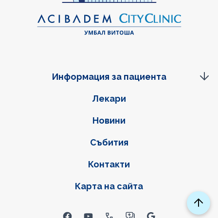
Информация за пациента
Фуутер навигация
Лекари
Новини
Събития
Контакти
Карта на сайта
Social links