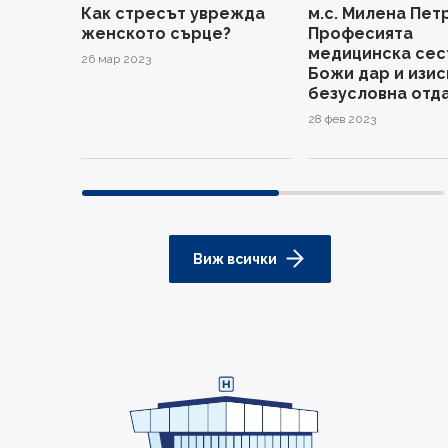
Как стресът уврежда
м.с. Милена Пет
женското сърце?
Професията
медицинска сес
26 мар 2023
Божи дар и изис
безусловна отд
28 фев 2023
Виж всички