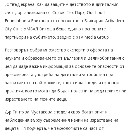
„Отвъд екрана: Как да защитим детството в дигиталния
свят“, организирана от София Тех Парк, Out Loud
Foundation и Британското посолство в България. Acibadem
City Clinic УМБАЛ Витоша беше един от основните
партньори на събитието, заедно с bTV Media Group.
Разговорът събра множество експерти в сферата на
науката и образованието от България и Великобритания с
цел да даде важна информация за основните опасности от
прекомерната употреба на дигитални устройства при
развитието на най-малките, както и да сподели основни
практики, които могат да бъдат полезни на родителите при
израстването на техните деца.
Д-р Тинтява Мустакова сподели своя богат опит и
наблюдения върху съвременния начин на израстване на
децата. Тя подчерта, че технологиите са част от