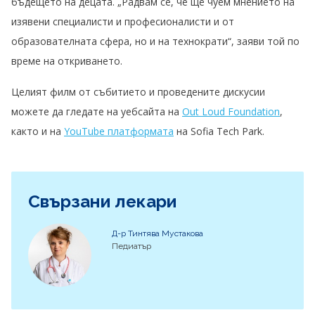
бъдещето на децата. „Радвам се, че ще чуем мнението на
изявени специалисти и професионалисти и от
образователната сфера, но и на технократи“, заяви той по
време на откриването.
Целият филм от събитието и проведените дискусии
можете да гледате на уебсайта на
Out Loud Foundation
,
както и на
YouTube платформата
на Sofia Tech Park.
Свързани лекари
Д-р Тинтява Мустакова
Педиатър