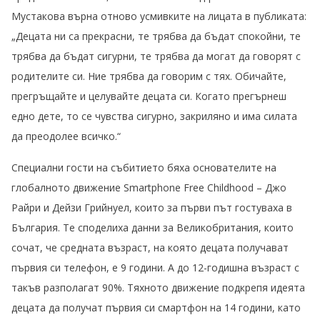
Мустакова върна отново усмивките на лицата в публиката:
„Децата ни са прекрасни, те трябва да бъдат спокойни, те
трябва да бъдат сигурни, те трябва да могат да говорят с
родителите си. Ние трябва да говорим с тях. Обичайте,
прегръщайте и целувайте децата си. Когато прегърнеш
едно дете, то се чувства сигурно, закриляно и има силата
да преодолее всичко.“
Специални гости на събитието бяха основателите на
глобалното движение Smartphone Free Childhood – Джо
Райри и Дейзи Грийнуел, които за първи път гостуваха в
България. Те споделиха данни за Великобритания, които
сочат, че средната възраст, на която децата получават
първия си телефон, е 9 години. А до 12-годишна възраст с
такъв разполагат 90%. Тяхното движение подкрепя идеята
децата да получат първия си смартфон на 14 години, като