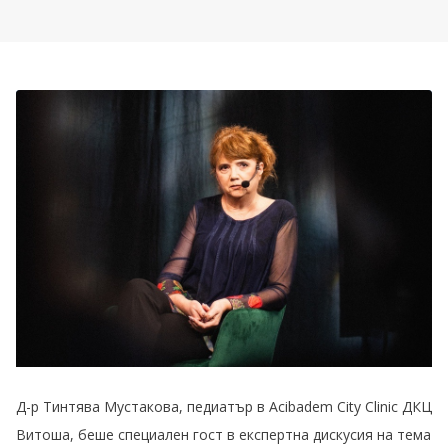
Д-р Тинтява Мустакова, педиатър в Acibadem City Clinic ДКЦ
Витоша, беше специален гост в експертна дискусия на тема