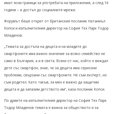
имат ясни граници за употребата на приложения, а след 16
години – и достъп до социалните мрежи.
Форумът беше открит от британския посланик Натаниъл
Копси и изпълнителния директор на София Тех Парк Тодор
Младенов.
„Темата за достъпа на децата и на младите до
смартфоните има важно значение за всяко семейство не
само в България, а и в света. Всеки от нас, който е виждал
дете със смартфон, знае, че за децата има сериозни
проблеми, свързани със смартфоните. Не съм експерт, но
съм родител. Като такъв, за мен е важно да защитим
децата и да запазим детството им“, каза посланик Копси.
По думите на изпълнителния директор на София Тех Парк
Тодор Младенов темата е важна за обществото и за