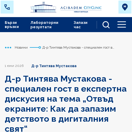
Бързи
Лабораторни
Запази
връзки
резултати
час
Men
Новини
Д-р Тинтява Мустакова - специален гост в
Начало
Сърдечно съдов център
експертна дискусия на тема „Отвъд екраните: Как
да запазим детството в дигиталния свят“
1 юни 2026
Д-р Тинтява Мустакова
Д-р Тинтява Мустакова -
специален гост в експертна
дискусия на тема „Отвъд
екраните: Как да запазим
детството в дигиталния
свят“