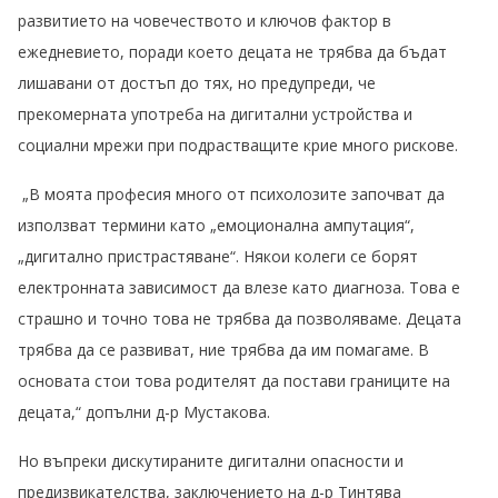
развитието на човечеството и ключов фактор в
ежедневието, поради което децата не трябва да бъдат
лишавани от достъп до тях, но предупреди, че
прекомерната употреба на дигитални устройства и
социални мрежи при подрастващите крие много рискове.
„В моята професия много от психолозите започват да
използват термини като „емоционална ампутация“,
„дигитално пристрастяване“. Някои колеги се борят
електронната зависимост да влезе като диагноза. Това е
страшно и точно това не трябва да позволяваме. Децата
трябва да се развиват, ние трябва да им помагаме. В
основата стои това родителят да постави границите на
децата,“ допълни д-р Мустакова.
Но въпреки дискутираните дигитални опасности и
предизвикателства, заключението на д-р Тинтява