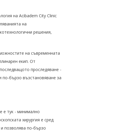
гия на Acibadem City Clinic
ляванията на
окотехнологични решения,
зможностите на съвременната
плинарен екип. От
 последващото проследяване -
 и по-бързо възстановяване за
 е тук - минимално
оскопската хирургия е сред
 и позволява по-бързо