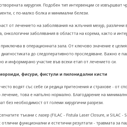
отворената хирургия. Подобен тип интервенции се извършват чр
менти, с по-малко болка и минимални белези.
част от лечението на заболявания на жлъчния мехур, различни 
а, онкологични заболявания в областта на корема, както и инт
 приключва в операционната зала. От ключово значение е целия
 диагностиката до следоперативното проследяване. Важно е пац
но и информирано участие във всеки етап от лечението си.
емороиди, фисури, фистули и пилонидални кисти
есто водят със себе си редица притеснения и страхове - от сп
о лечение, това е напълно нормално. Благодарение на минималн
ат без необходимост от големи хирургични разрези.
гнатите тъкани с лазер (FILAC - Fistula Laser Closure, и SILAC - S
 отлични функционални и естетични резултати - травмата за па