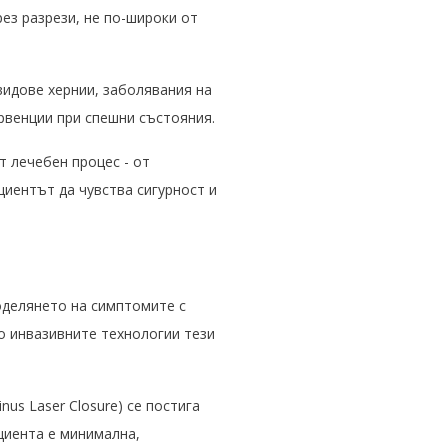
ез разрези, не по-широки от
видове хернии, заболявания на
ервенции при спешни състояния.
т лечебен процес - от
иентът да чувства сигурност и
оделянето на симптомите с
о инвазивните технологии тези
inus Laser Closure) се постига
циента е минимална,