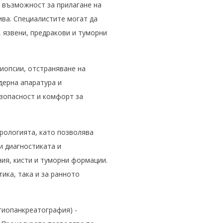
и възможност за прилагане на
ива. Специалистите могат да
 язвени, предракови и туморни
иопсии, отстраняване на
дерна апаратура и
езопасност и комфорт за
рологията, като позволява
и диагностиката и
ия, кисти и туморни формации.
ика, така и за ранното
гиопанкреатография) -