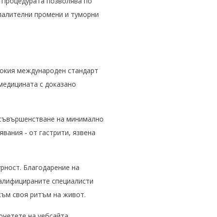
. Процедурата позволява по
палителни промени и туморни
исокия международен стандарт
 медицината с доказано
усъвършенстване на минимално
вания - от гастрити, язвена
урност. Благодарение на
валифицираните специалисти
към своя ритъм на живот.
очетете на уебсайта