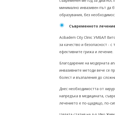
съвременен метод за диагност
минимално инвазивен път да б
образувания, без необходимост
Съвременното лечение 
Acibadem City Clinic УМБАЛ Ви
за качество и безопасност - с
ефективните грижа и лечение.
Благодарение на модерната ап
инвазивните методи вече се пр
болест и възпаления до сложн
Днес необходимостта от хирург
напредъка в медицината, съвр
лечението е по-щадящо, по-си
Цялата статия на д-р Иво Жив