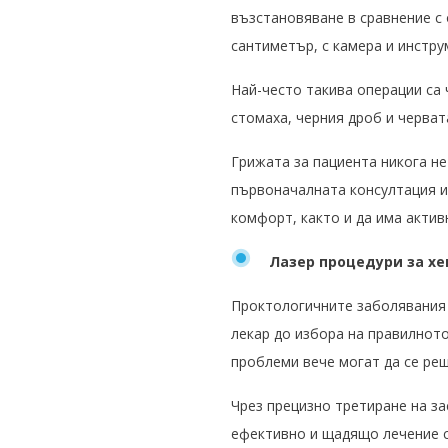
възстановяване в сравнение с 
сантиметър, с камера и инстру
Най-често такива операции са 
стомаха, черния дроб и черват
Грижата за пациента никога не
първоначалната консултация и
комфорт, както и да има актив
Лазер процедури за х
Проктологичните заболявания ч
лекар до избора на правилнот
проблеми вече могат да се реш
Ч
рез прецизно третиране на засе
ефективно и щадящо лечение с