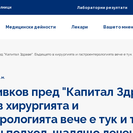
Лабораторни резултати
олници
Медицински дейности
Лекари
Вашето мне
д "Капитал Здраве": Бъдещето в хирургията и гастроентерологията вече е ту
.м.
вков пред "Капитал Зд
 хирургията и
рологията вече е тук и
 подход, щадящо лечен