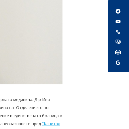
Social
ерната медицина. Д-р Иво
екипа на Отделението по
чение в единствената болница в
дравеопазването пред
"Капитал