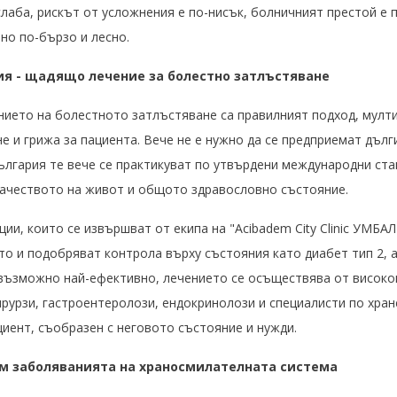
лаба, рискът от усложнения е по-нисък, болничният престой е 
но по-бързо и лесно.
ия - щадящо лечение за болестно затлъстяване
нието на болестното затлъстяване са правилният подход, мулт
и грижа за пациента. Вече не е нужно да се предприемат дълги
ългария те вече се практикуват по утвърдени международни стан
ачеството на живот и общото здравословно състояние.
и, които се извършват от екипа на "Acibadem City Clinic УМБА
то и подобряват контрола върху състояния като диабет тип 2, 
 възможно най-ефективно, лечението се осъществява от висок
рурзи, гастроентеролози, ендокринолози и специалисти по хран
циент, съобразен с неговото състояние и нужди.
м заболяванията на храносмилателната система