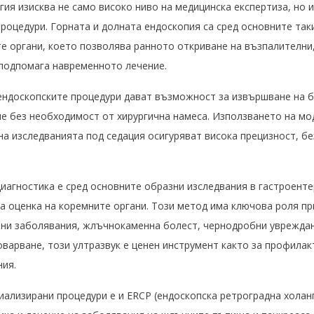
ия изисква не само високо ниво на медицинска експертиза, но 
роцедури. Горната и долната ендоскопия са сред основните так
е органи, което позволява ранното откриване на възпалителни,
 подпомага навременното лечение.
ендоскопските процедури дават възможност за извършване на б
не без необходимост от хирургична намеса. Използването на мо
а изследванията под седация осигуряват висока прецизност, б
иагностика е сред основните образни изследвания в гастроенте
а оценка на коремните органи. Този метод има ключова роля пр
ни заболявания, жлъчнокаменна болест, чернодробни увреждан
варване, този ултразвук е ценен инструмент както за профилакт
ния.
иализирани процедури е и ERCP (ендоскопска ретроградна холан