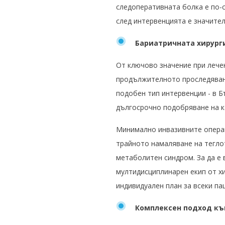
следоперативната болка е по-с
след интервенцията е значител
Бариатричната хирург
От ключово значение при лече
продължителното проследяване 
подобен тип интервенции - в Б
дългосрочно подобряване на к
Минимално инвазивните операци
трайното намаляване на тегло
метаболитен синдром. За да е
мултидисциплинарен екип от хи
индивидуален план за всеки па
К
омплексен подход къ