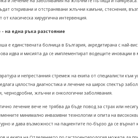
ика и лечение на заболявания на жлъчните пътища и панкреаса
ъдат откривани и отстранявани жлъчни камъни, стеснения, въз
 от класическа хирургична интервенция.
- на една ръка разстояние
тоша е единствената болница в България, акредитирана с най-в
 това идва и мисията да се имплементират водещите иновации в
аратура и непрестанния стремеж на екипа от специалисти към 
едлага цялостна диагностика и лечение на широк спектър заболя
и, чернодробни, жлъчни и онкологични заболявания.
ично лечение вече не трябва да бъде повод за страх или несиг
еменните минимално инвазивни технологии и опита на високок
гурно и дава възможност на пациентите по-бързо да се върнат 
ков и екипа на Отделението по гастроентерология можете да пр