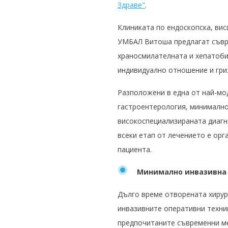
Здраве"
.
Клиниката по ендоскопска, вис
УМБАЛ Витоша предлагат съвре
храносмилателната и хепатоби
индивидуално отношение и гри
Разположени в една от най-мо
гастроентерология, минимално
високоспециализираната диагн
всеки етап от лечението е орг
пациента.
Минимално инвазивна 
Дълго време отворената хирур
инвазивните оперативни техник
предпочитаните съвременни ме