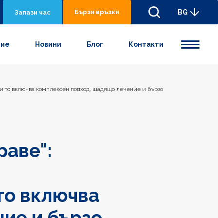
Бързи връзки
BG
Запази час
ние
Новини
Блог
Контакти
к и то включва комплексен подход, щадящо лечение и бързо
раве":
 то включва
ие и бързо