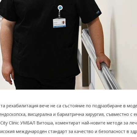
ата рехабилитация вече не са състояние по подразбиране в мод
ендоскопска, висцерална и бариатрична хирургия, съвместно с 
City Clinic УМБАЛ Витоша, коментират най-новите методи за ле
-високия международен стандарт за качество и безопасност в з