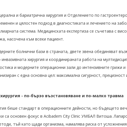
церална и бариатрична хирургия и Отделението по гастроентероло
менен и цялостен подход в диагностиката и лечението на забо
лиарната система. Медицинската експертиза се съчетава с вис
жа, насочена към всеки пациент.
дерните болнични бази в страната, двете звена обединяват въ
 инвазивната хирургия и координираната работа на мултидисци
остика и модерните операционни зали до интензивните грижи и
анизиран с една основна цел: максимална сигурност, прецизност
хирургия - по-бързо възстановяване и по-малко травма
гия беше стандарт в операционните дейности, но бъдещето вече
и са основен фокус в Acibadem City Clinic УМБАЛ Витоша. Лапар
тоди, тъй като щади организма, намалява риска от усложнения