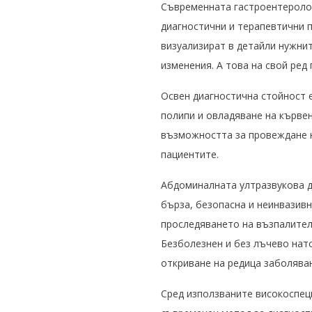
Съвременната гастроентеролог
диагностични и терапевтични п
визуализират в детайли нужнит
изменения. А това на свой ред
Освен диагностична стойност 
полипи и овладяване на кърве
възможността за провеждане н
пациентите.
Абдоминалната ултразвукова д
бърза, безопасна и неинвазивн
проследяването на възпалител
Безболезнен и без лъчево нато
откриване на редица заболява
С
ред използваните високоспец