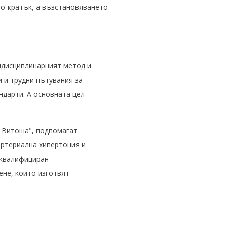
по-кратък, а възстановяването
идисциплинарният метод и
 и трудни пътувания за
дарти. А основната цел -
Л Витоша", подпомагат
артериална хипертония и
оквалифициран
ене, които изготвят