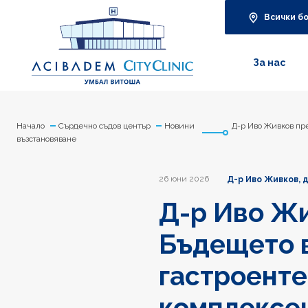
Всички б
За нас
Начало
Сърдечно съдов център
Новини
Д-р Иво Живков пре
възстановяване
26 юни 2026
Д-р Иво Живков, д
Д-р Иво Жи
Бъдещето в
гастроенте
комплексен