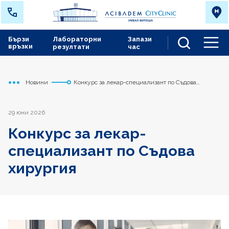
Бързи
Лабораторни
Запази
връзки
резултати
час
Men
Новини
Конкурс за лекар-специализант по Съдова
Начало
Сърдечно съдов център
хирургия
29 юни 2026
Конкурс за лекар-
специализант по Съдова
хирургия