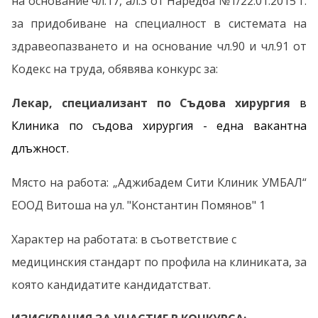
на основание чл.17, ал.3 от Наредба №1/22.01.2015 г.
за придобиване на специалност в системата на
здравеопазването и на основание чл.90 и чл.91 от
Кодекс на труда, обявява конкурс за:
Лекар, специализант по Съдова хирургия
в
Клиника по съдова хирургия
- една вакантна
длъжност
.
Място на работа: „Аджибадем Сити Клиник УМБАЛ“
ЕООД Витоша на
ул. "Константин Помянов" 1
Характер на работата: в съответствие с
медицинския стандарт по профила на клиниката, за
която кандидатите кандидатстват.