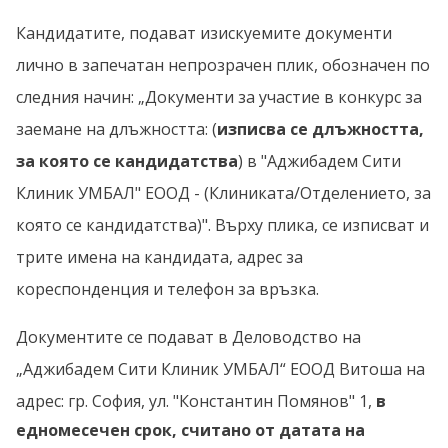
Кандидатите, подават изискуемите документи
лично в запечатан непрозрачен плик, обозначен по
следния начин: „Документи за участие в конкурс за
заемане на длъжността: (
изписва се длъжността,
за която се кандидатства
) в "Аджибадем Сити
Клиник УМБАЛ" ЕООД - (Клиниката/Отделението, за
която се кандидатства)". Върху плика, се изписват и
трите имена на кандидата, адрес за
кореспонденция и телефон за връзка.
Документите се подават в Деловодство на
„Аджибадем Сити Клиник УМБАЛ“ ЕООД Витоша
на
адрес:
гр. София, ул. "Константин Помянов" 1
,
в
едномесечен срок, считано от датата на