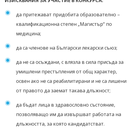
ИЗИСКВАНИЯ ЗА УЧАСТИЕ В КОНКУРСА:
да притежават придобита образователно –
квалификационна степен „Магистър“ по
медицина;
да са членове на Български лекарски съюз;
да не са осъждани, с влязла в сила присъда за
умишлени престъпления от общ характер,
освен ако не са реабилитирани и не са лишени
от правото да заемат такава длъжност;
да бъдат лица в здравословно състояние,
позволяващо им да извършват работата на
длъжността, за която кандидатстват.