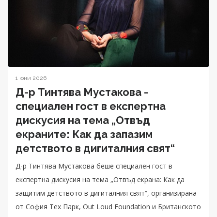
1 юни 2026
Д-р Тинтява Мустакова -
специален гост в експертна
дискусия на тема „Отвъд
екраните: Как да запазим
детството в дигиталния свят“
Д-р Тинтява Мустакова беше специален гост в
експертна дискусия на тема „Отвъд екрана: Как да
защитим детството в дигиталния свят“, организирана
от София Тех Парк, Out Loud Foundation и Британското