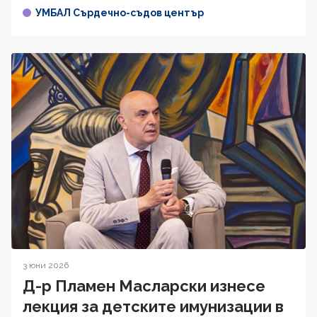
УМБАЛ Сърдечно-съдов център
3 юни 2026
Д-р Пламен Масларски изнесе
лекция за детските имунизации в