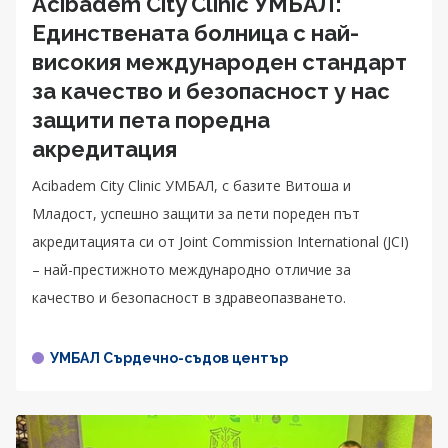
Acibadem City Clinic УМБАЛ:
Единствената болница с най-
високия международен стандарт
за качество и безопасност у нас
защити пета поредна
акредитация
Acibadem City Clinic УМБАЛ, с базите Витоша и
Младост, успешно защити за пети пореден път
акредитацията си от Joint Commission International (JCI)
– най-престижното международно отличие за
качество и безопасност в здравеопазването.
УМБАЛ Сърдечно-съдов център