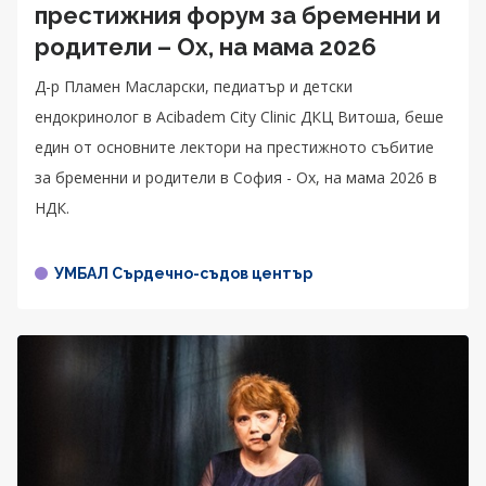
престижния форум за бременни и
родители – Ох, на мама 2026
Д-р Пламен Масларски, педиатър и детски
ендокринолог в Acibadem City Clinic ДКЦ Витоша, беше
един от основните лектори на престижното събитие
за бременни и родители в София - Ох, на мама 2026 в
НДК.
УМБАЛ Сърдечно-съдов център