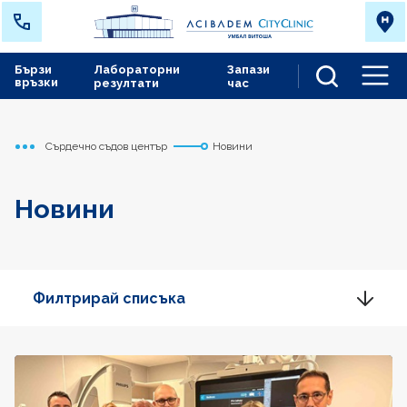
Бързи
Лабораторни
Запази
връзки
резултати
час
Men
Сърдечно съдов център
Новини
Начало
Новини
Филтрирай списъка