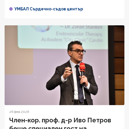
УМБАЛ Сърдечно-съдов център
26 фев 2026
Член-кор. проф. д-р Иво Петров
беше специален гост на