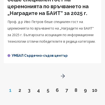
церемонията по връчването на
„Наградите на БАИТ” за 2025 г.
Проф. д-р Иво Петров беше специален гост на
церемонията по връчването на „Наградите на БАИТ”
за 2025 г. Българската асоциация по информационни
технологии отличи победителите в редица категории.
УМБАЛ Сърдечно-съдов център
Go to next page
Page
Go to page
Go to page
Go to page
Go to page
Go to page
Go to page
Go to page
Go to pa
Go to
1
2
3
4
5
6
7
8
9
10