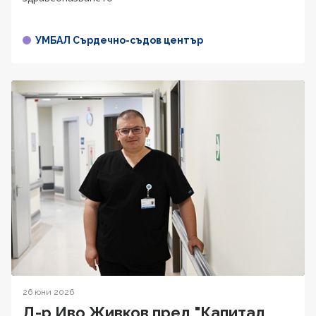
УМБАЛ Сърдечно-съдов център
26 юни 2026
Д-р Иво Живков пред "Капитал