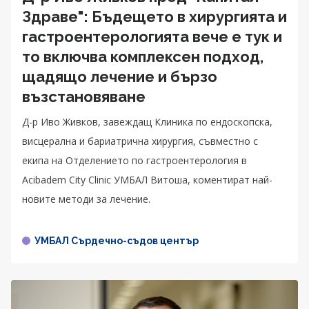
Здраве": Бъдещето в хирургията и
гастроентерологията вече е тук и
то включва комплексен подход,
щадящо лечение и бързо
възстановяване
Д-р Иво Живков, завеждащ Клиника по ендоскопска,
висцерална и бариатрична хирургия, съвместно с
екипа на Отделението по гастроентерология в
Acibadem City Clinic УМБАЛ Витоша, коментират най-
новите методи за лечение.
УМБАЛ Сърдечно-съдов център