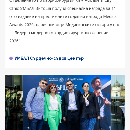
Отделението по кардиохирургия към Acibadem City
Clinic УМБАЛ Витоша получи специална награда за 11-
ото издание на престижните годишни награди Medical
Awards 2026, наричани още Медицинските оскари у нас
– „Лидер в модерното кардиохирургично лечение
2026“.
УМБАЛ Сърдечно-съдов център