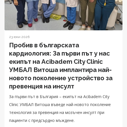
23 юни 2026
Пробив в българската
кардиология: За първи път у нас
екипът на Acibadem City Clinic
УМБАЛ Витоша имплантира най-
новото поколение устройство за
превенция на инсулт
За първи път в България – екипът на Acibadem City
Clinic УМБАЛ Витоша въведе най-новото поколение
технология за превенция на мозъчен инсулт при
пациенти с предсърдно мъждене.