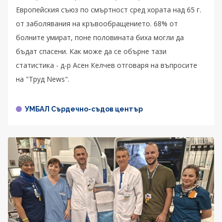
Европейския съюз по смъртност сред хората над 65 г.
от заболявания на кръвообращението. 68% от
болните умират, поне половината биха могли да
бъдат спасени. Как може да се обърне тази
статистика - д-р Асен Келчев отговаря на въпросите
на "Труд News".
УМБАЛ Сърдечно-съдов център