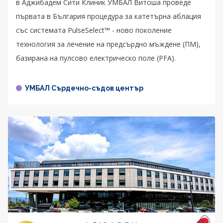
в Аджибадем Сити Клиник УМБАЛ Витоша проведе
първата в България процедура за катетърна аблация
със системата PulseSelect™ - новo поколение
технология за лечение на предсърдно мъждене (ПМ),
базирана на пулсово електрическо поле (PFA).
УМБАЛ Сърдечно-съдов център