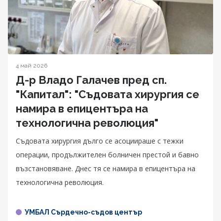
4 май 2026
Д-р Владо Галачев пред сп.
"Капитал": "Съдовата хирургия се
намира в епицентъра на
технологична революция"
Съдовата хирургия дълго се асоциираше с тежки
операции, продължителен болничен престой и бавно
възстановяване. Днес тя се намира в епицентъра на
технологична революция.
УМБАЛ Сърдечно-съдов център