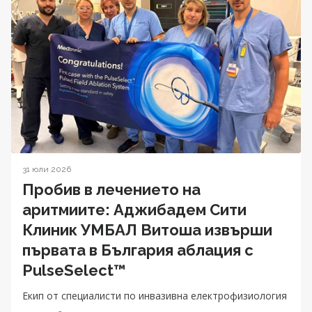
31 юли 2026
Пробив в лечението на
аритмиите: Аджибадем Сити
Клиник УМБАЛ Витоша извърши
първата в България аблация с
PulseSelect™
Екип от специалисти по инвазивна електрофизиология