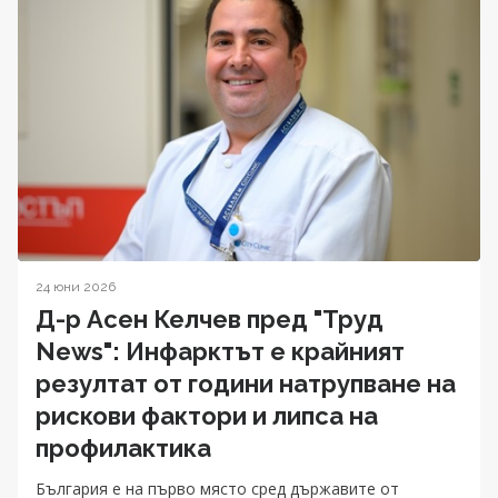
24 юни 2026
Д-р Асен Келчев пред "Труд
News": Инфарктът е крайният
резултат от години натрупване на
рискови фактори и липса на
профилактика
България е на първо място сред държавите от