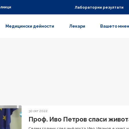
Лабораторни резултати
олници
Медицински дейности
Лекари
Вашето мне
30 окт 2022
Проф. Иво Петров спаси живот
Седем години след инфаркта Иво Иванов е кмет н