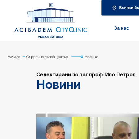
Всички б
За нас
Начало
Сърдечно съдов център
Новини
Селектирани по таг проф. Иво Петров
Новини