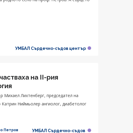
УМБАЛ Сърдечно-съдов център
астваха на II-рия
огия
-р Михаел Лихтенберг, председател на
р Катрин Ниймьолер ангиолог, диабетолог
во Петров
УМБАЛ Сърдечно-съдов