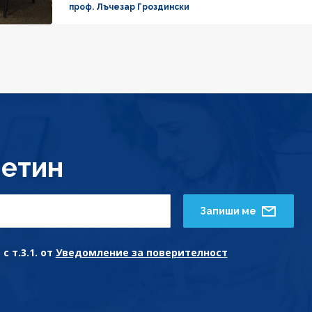
проф. Лъчезар Гроздински
етин
Запиши ме
с т.3.1. от
Уведомление за поверителност