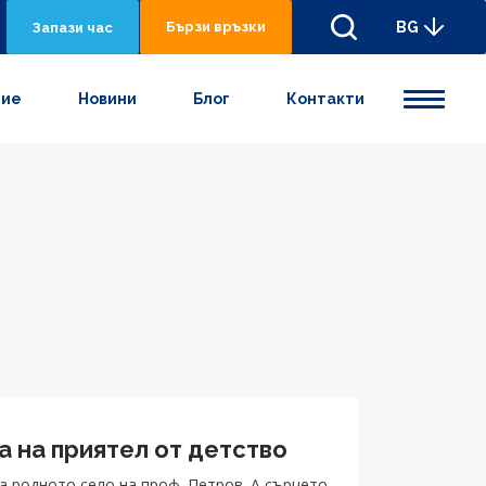
Бързи връзки
BG
Запази час
ние
Новини
Блог
Контакти
а на приятел от детство
а родното село на проф. Петров. А сърцето