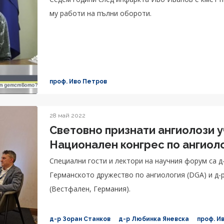
му работи на пълни обороти.
проф. Иво Петров
28 май 2022
Световно признати ангиолози уч
Национален конгрес по ангиол
Специални гости и лектори на научния форум са д
Германското дружество по ангиология (DGA) и д-
(Вестфален, Германия).
д-р Зоран Станков
д-р Любинка Яневска
проф. И