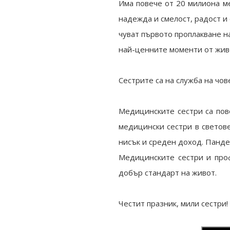
Има повече от 20 милиона ме
надежда и смелост, радост и 
чуват първото проплакване н
най-ценните моменти от живо
Сестрите са на служба на чов
Медицинските сестри са пов
медицински сестри в светов
нисък и среден доход. Панде
Медицинските сестри и проф
добър стандарт на живот.
Честит празник, мили сестри