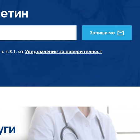
етин
Запиши ме
с т.3.1. от
Уведомление за поверителност
уги