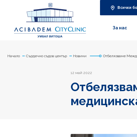
Всички б
За нас
Начало
Сърдечно съдов център
Новини
Отбелязваме Между
12 май 2022
Отбелязва
медицинск