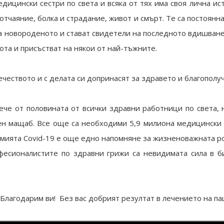
дицински сестри по света и всяка от тях има своя лична ист
отчаяние, болка и страдание, живот и смърт. Те са постоянн
а новороденото и стават свидетели на последното вдишване
та и присъстват на някои от най-тъжните.
ечеството и с делата си допринасят за здравето и благополуч
ече от половината от всички здравни работници по света, 
ен мащаб. Все още са необходими 5,9 милиона медицински с
мията Covid-19 е още едно напомняне за жизненоважната ро
есионалистите по здравни грижи са невидимата сила в б
! Благодарим ви! Без вас добрият резултат в лечението на 