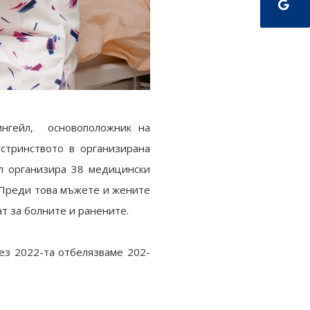
ингейл, основоположник на
стринството в организирана
йл организира 38 медицински
. Преди това мъжете и жените
т за болните и ранените.
ез 2022-та отбелязваме 202-