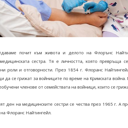
тдаваме почит към живота и делото на Флорънс Найт
медицинската сестра. Тя е личността, която превръща се
ни роли и отговорности. През 1854 г. Флоранс Найтинге
ци да се грижат за войниците по време на Кримската война
еобучени членове от семействата на войници, които се грижа
т ден на медицинските сестри се чества през 1965 г. А пр
на Флоранс Найтингейл.