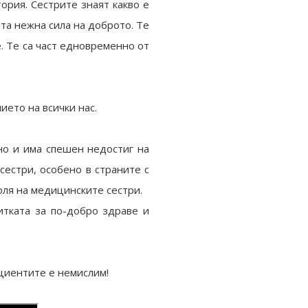
ория. Сестрите знаят какво е
ата нежна сила на доброто. Те
. Те са част едновременно от
ието на всички нас.
но и има спешен недостиг на
естри, особено в страните с
ля на медицинските сестри.
итката за по-добро здраве и
пациентите е немислим!