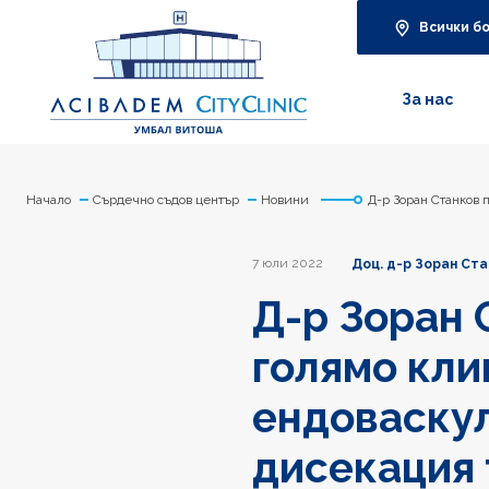
Всички б
За нас
Начало
Сърдечно съдов център
Новини
Д-р Зоран Станков 
7 юли 2022
Доц. д-р Зоран Ста
Д-р Зоран 
голямо кли
ендоваскул
дисекация 