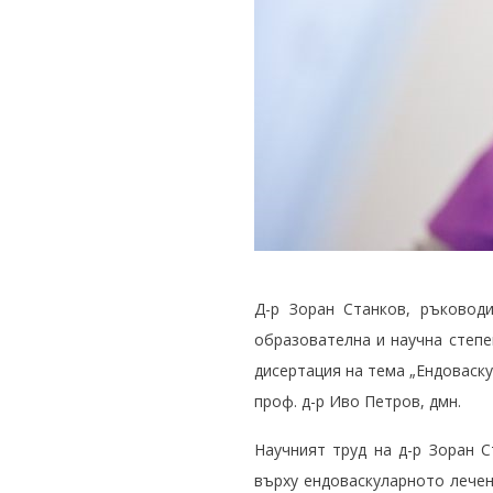
Д-р Зоран Станков, ръковод
образователна и научна степе
дисертация на тема „Ендоваску
проф. д-р Иво Петров, дмн.
Научният труд на д-р Зоран 
върху ендоваскуларното лечен