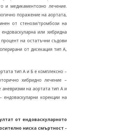
то и медикаментозно лечение.
ологично поражение на аортата,
инен от стенози/тромбози на
а ендоваскуларна или хибридна
к процент на остатъчни съдови
 оперирани от дисекация тип А,
ртата тип А и Б е комплексно –
вторично хибридно лечение –
е аневризми на аортата тип А и
– ендоваскуларни корекции на
ултат от ендоваскуларното
носително ниска смъртност -