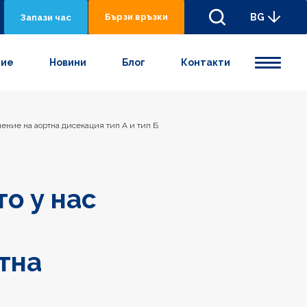
Бързи връзки
BG
Запази час
ние
Новини
Блог
Контакти
чение на аортна дисекация тип А и тип Б
о у нас
тна