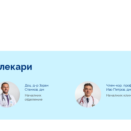
 лекари
Доц. д-р Зоран
Член-кор. проф
Станков, дм
Иво Петров, д
Началник
Началник кли
отделение