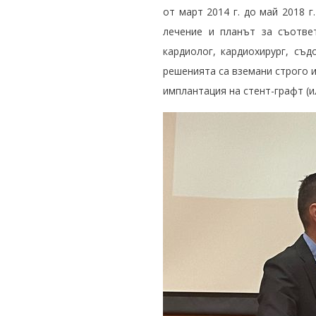
от март 2014 г. до май 2018 
лечение и планът за съотве
кардиолог, кардиохирург, съд
решенията са вземани строго и
имплантация на стент-графт (и