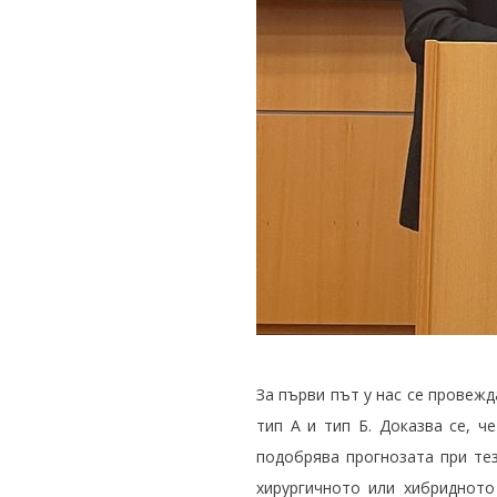
За първи път у нас се провеж
тип А и тип Б. Доказва се, ч
подобрява прогнозата при тез
хирургичното или хибридното