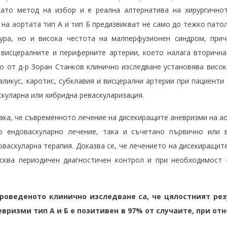
като метод на избор и е реална алтернатива на хирургично
 на аортата тип А и тип Б предизвикват не само до тежко пат
ура, но и висока честота на малперфузионен синдром, прич
 висцералните и периферните артерии, което налага вторичн
о от д-р Зоран Станков клинично изследване установява висо
ликус, каротис, субклавия и висцерални артерии при пациенти
куларна или хибридна реваскуларизация.
ка, че съвременното лечение на дисекиращите аневризми на ао
о ендоваскуларно лечение, така и съчетано първично или 
васкуларна терапия. Доказва се, че лечението на дисекиращит
исква периодичен диагностичен контрол и при необходимост 
оведеното клинично изследване са, че цялостният рез
ризми тип А и Б е позитивен в 97% от случаите, при от