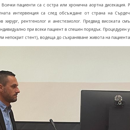
г. Всички пациенти са с остра или хронична аортна дисекация.
тната интервенция са след обсъждане от страна на Сърдеч
ов хирург, рентгенолог и анестезиолог. Предвид високата см
ндивидуално при всеки пациент в спешен порядък. Процедурен 
ли непокрит стент), водеща до съхраняване живота на пациента