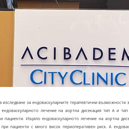
да изследване за ендоваскуларните терапевтични възможности з
е ендоваскуларното лечение на аортна дисекация тип А и ти
и пациенти. Изцяло ендоваскуларното лечение на аортна дис
 при пациенти с много висок периоперативен риск. А ендова