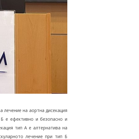
а лечение на аортна дисекация
п Б е ефективно и безопасно и
екация тип А е алтернатива на
скуларното лечение при тип Б