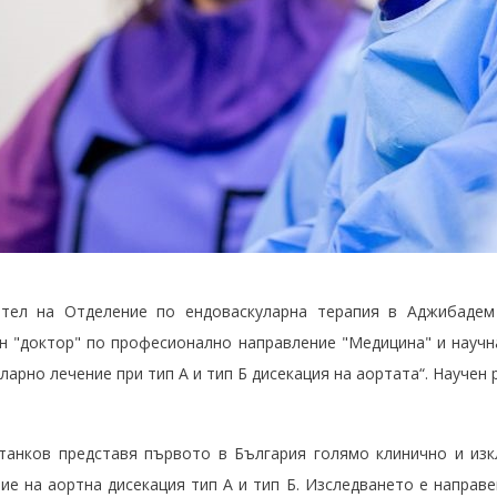
ител на Отделение по ендоваскуларна терапия в Аджибаде
н "доктор" по професионално направление "Медицина" и научн
ларно лечение при тип А и тип Б дисекация на аортата“. Научен
Станков представя първото в България голямо клинично и из
ие на аортна дисекация тип А и тип Б. Изследването е направе