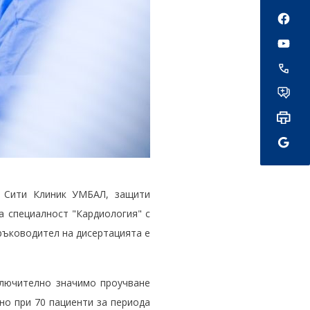
Social
м Сити Клиник УМБАЛ, защити
а специалност "Кардиология" с
 ръководител на дисертацията е
ключително значимо проучване
но при 70 пациенти за периода