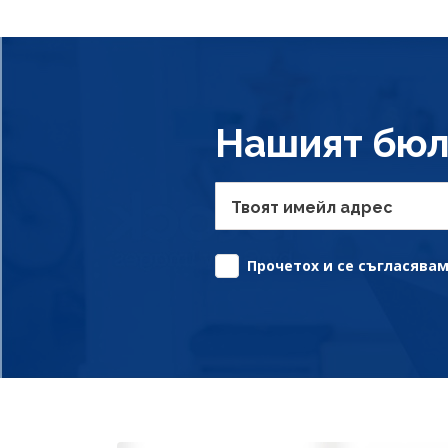
Нашият бюл
Твоят имейл адрес
Прочетох и се съгласявам 