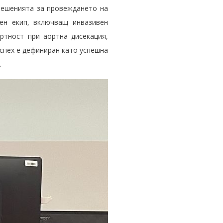
 Решенията за провеждането на
ен екип, включващ инвазивен
ъртност при аортна дисекация,
успех е дефиниран като успешна
.