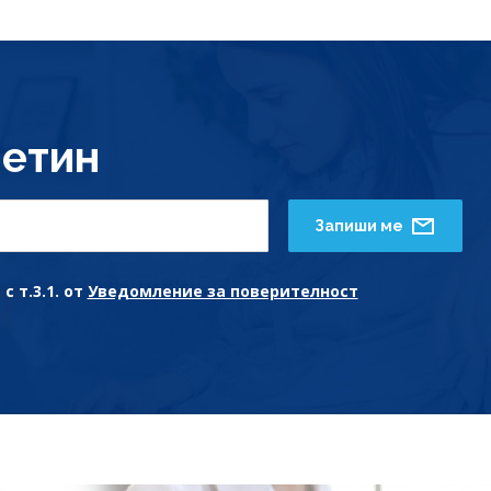
етин
Запиши ме
с т.3.1. от
Уведомление за поверителност