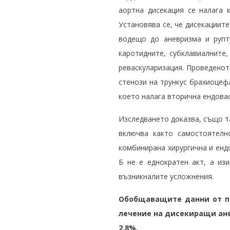
аортна дисекация се налага 
Установява се, че дисекациите
водещо до аневризма и рупт
каротидните, субклавиалните,
реваскуларизация. Проведенот
стенози на трункус брахиоцефа
което налага вторична ендовас
Изследването доказва, също та
включва както самостоятелн
комбинирана хирургична и ендо
Б не е еднократен акт, а из
възникналите усложнения.
Обобщаващите данни от пр
лечение на дисекиращи анев
2.8%.