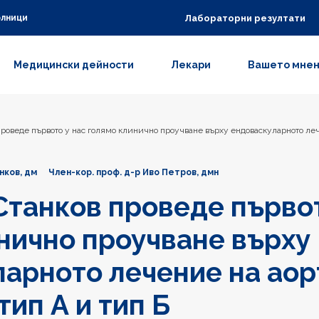
Лабораторни резултати
олници
Медицински дейности
Лекари
Вашето мне
проведе първото у нас голямо клинично проучване върху ендоваскуларното ле
нков, дм
Член-кор. проф. д-р Иво Петров, дмн
Станков проведе първот
нично проучване върху
арното лечение на аор
тип А и тип Б