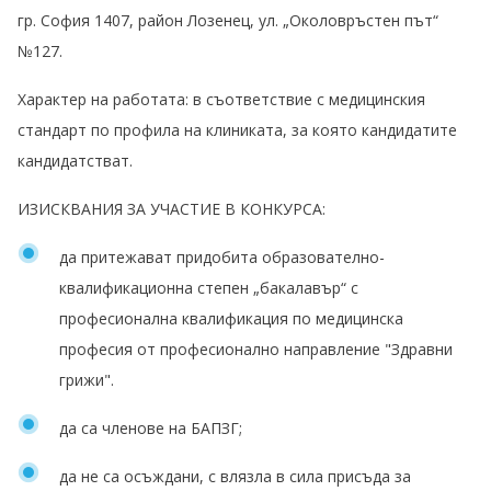
гр. София 1407, район Лозенец, ул. „Околовръстен път“
№127.
Характер на работата: в съответствие с медицинския
стандарт по профила на клиниката, за която кандидатите
кандидатстват.
ИЗИСКВАНИЯ ЗА УЧАСТИЕ В КОНКУРСА:
да притежават придобита образователно-
квалификационна степен „бакалавър“ с
професионална квалификация по медицинска
професия от професионално направление "Здравни
грижи".
да са членове на БАПЗГ;
да не са осъждани, с влязла в сила присъда за