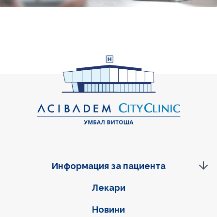
Информация за пациента
Фуутер навигация
Лекари
Новини