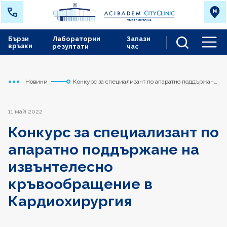
Бързи
Лабораторни
Запази
връзки
резултати
час
Men
Новини
Конкурс за специализант по апаратно поддържане
Начало
Сърдечно съдов център
на извънтелесно кръвообращение в
Кардиохирургия
11 май 2022
Конкурс за специализант по
апаратно поддържане на
извънтелесно
кръвообращение в
Кардиохирургия