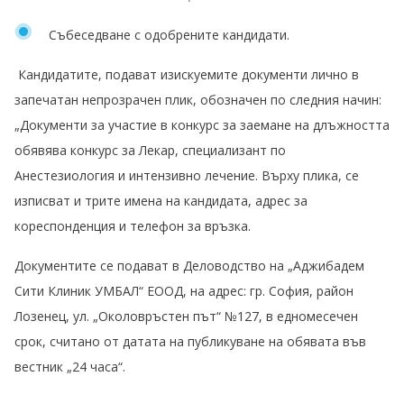
Събеседване с одобрените кандидати.
Кандидатите, подават изискуемите документи лично в
запечатан непрозрачен плик, обозначен по следния начин:
„Документи за участие в конкурс за заемане на длъжността
обявява конкурс за Лекар, специализант по
Анестезиология и интензивно лечение. Върху плика, се
изписват и трите имена на кандидата, адрес за
кореспонденция и телефон за връзка.
Документите се подават в Деловодство на „Аджибадем
Сити Клиник УМБАЛ“ ЕООД, на адрес: гр. София, район
Лозенец, ул. „Околовръстен път“ №127, в едномесечен
срок, считано от датата на публикуване на обявата във
вестник „24 часа“.