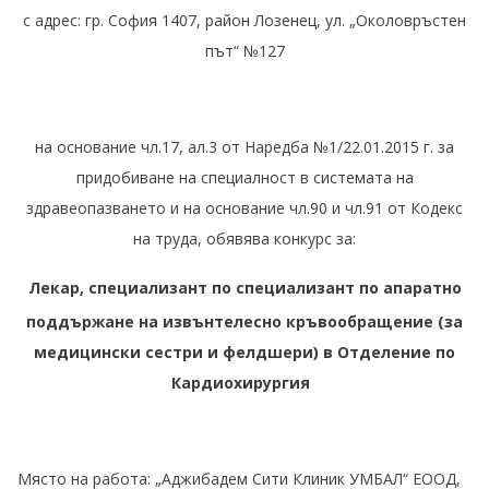
с адрес: гр. София 1407, район Лозенец, ул. „Околовръстен
път“ №127
на основание чл.17, ал.3 от Наредба №1/22.01.2015 г. за
придобиване на специалност в системата на
здравеопазването и на основание чл.90 и чл.91 от Кодекс
на труда, обявява конкурс за:
Лекар, специализант по специализант по апаратно
поддържане на извънтелесно кръвообращение (за
медицински сестри и фелдшери) в Отделение по
Кардиохирургия
Място на работа: „Аджибадем Сити Клиник УМБАЛ“ ЕООД,