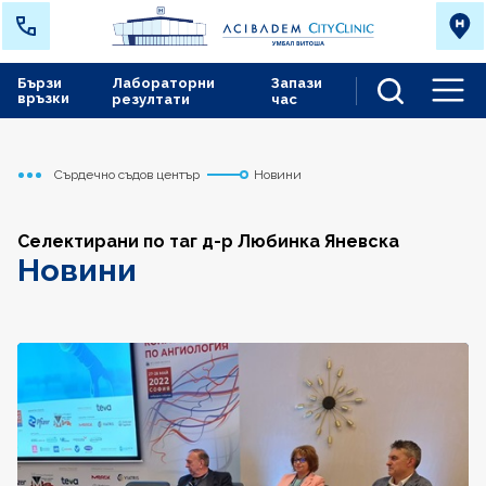
Бързи
Лабораторни
Запази
връзки
резултати
час
Men
Сърдечно съдов център
Новини
Начало
Селектирани по таг д-р Любинка Яневска
Новини