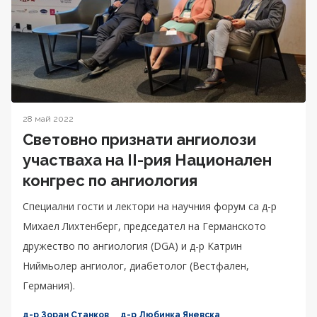
28 май 2022
Световно признати ангиолози
участваха на II-рия Национален
конгрес по ангиология
Специални гости и лектори на научния форум са д-р
Михаел Лихтенберг, председател на Германското
дружество по ангиология (DGA) и д-р Катрин
Ниймьолер ангиолог, диабетолог (Вестфален,
Германия).
д-р Зоран Станков
д-р Любинка Яневска