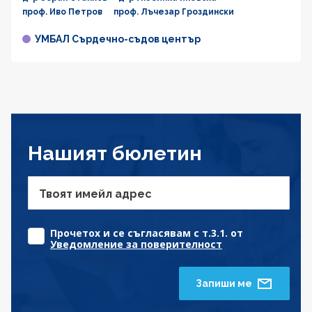
проф. Иво Петров
проф. Лъчезар Гроздински
УМБАЛ Сърдечно-съдов център
Нашият бюлетин
Твоят имейл адрес
Прочетох и се съгласявам с т.3.1. от
Уведомление за поверителност
Запиши ме