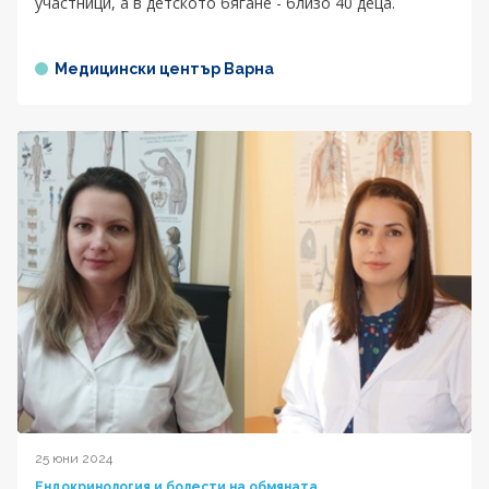
участници, а в детското бягане - близо 40 деца.
Медицински център Варна
25 юни 2024
Ендокринология и болести на обмяната