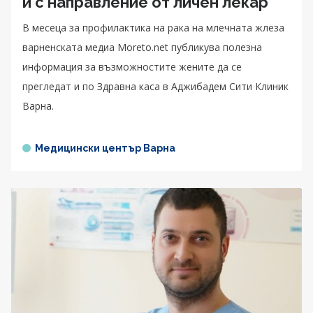
и с направление от личен лекар
В месеца за профилактика на рака на млечната жлеза
варненската медиа Moreto.net публикува полезна
информация за възможностите жените да се
прегледат и по Здравна каса в Аджибадем Сити Клиник
Варна.
Медицински център Варна