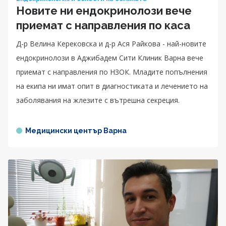
Новите ни ендокринолози вече
приемат с направления по каса
Д-р Велина Керековска и д-р Ася Райкова - най-новите
ендокринолози в Аджибадем Сити Клиник Варна вече
приемат с направления по НЗОК. Младите попълнения
на екипа ни имат опит в диагностиката и лечението на
заболявания на жлезите с вътрешна секреция.
Медицински център Варна