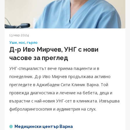
13 мар 2024
Уши, нос, гърло
Д-р Иво Мирчев, УНГ с нови
часове за преглед
УНГ-специалистът вече приема пациенти и в
понеделник. Д-р Иво Мирчев продължава активно
прегледите в Аджибадем Сити Клиник Варна. Той
провежда диагностика и лечение на бебета, деца и
възрастни с най-новия УНГ-сет в клиниката. Извършва
фиброларингоскопия и аудиметрия на слух.
Медицински център Варна