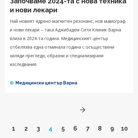
Започваме 2024-та с нова техника
и нови лекари
Най-новият ядрено-магнитен резонанс, нов мамограф
и нови лекари – така Аджибадем Сити Клиник Варна
влиза в 2024-та година. Медицинският център
отбелязва една отминала година с осъществени
хиляди прегледи, образни и специализирани
изследвания.
Медицински център Варна
Go to next page
Go to page
Go to page
Go to page
Page
Go to page
Go to page
Go to page
Go to page
Go to pa
Go to
1
2
3
4
5
6
7
8
9
10