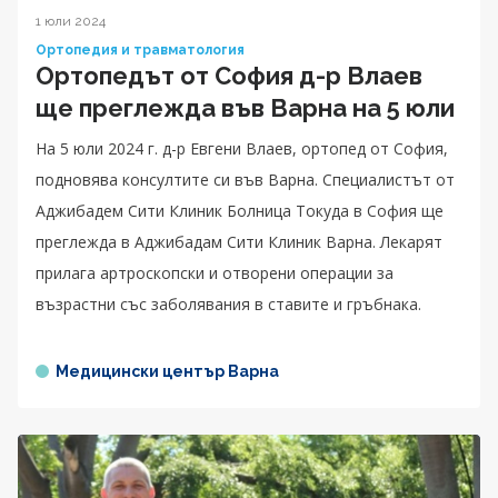
1 юли 2024
Ортопедия и травматология
Ортопедът от София д-р Влаев
ще преглежда във Варна на 5 юли
На 5 юли 2024 г. д-р Евгени Влаев, ортопед от София,
подновява консултите си във Варна. Специалистът от
Аджибадем Сити Клиник Болница Токуда в София ще
преглежда в Аджибадам Сити Клиник Варна. Лекарят
прилага артроскопски и отворени операции за
възрастни със заболявания в ставите и гръбнака.
Медицински център Варна