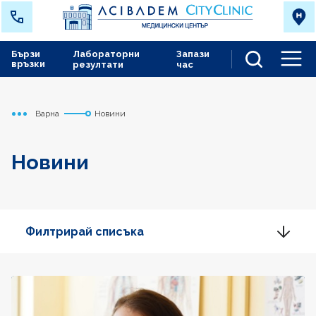
Бързи
Лабораторни
Запази
връзки
резултати
час
Men
Варна
Новини
Начало
Новини
Филтрирай списъка