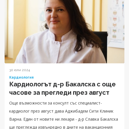
30 юли 2024
Кардиология
Кардиологът д-р Бакалска с още
часове за прегледи през август
Още възможности за консулт със специалист-
кардиолог през август дава Аджибадем Сити Клиник
Варна. Един от новите ни лекари - д-р Славка Бакалска
ще преглежда извънредно в дните на ваканционния