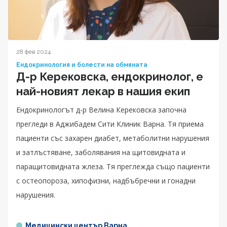
28 фев 2024
Ендокринология и болести на обмяната
Д-р Керековска, ендокринолог, е
най-новият лекар в нашия екип
Ендокринологът д-р Велина Керековска започна
прегледи в Аджибадем Сити Клиник Варна. Тя приема
пациенти със захарен диабет, метаболитни нарушения
и затлъстяване, заболявания на щитовидната и
паращитовидната жлеза. Тя преглежда също пациенти
с остеопороза, хипофизни, надбъбречни и гонадни
нарушения.
Медицински център Варна