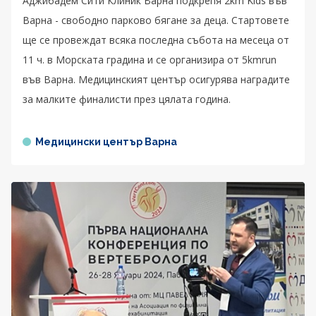
Аджибадем Сити Клиник Варна подкрепя 2km Kids във
Варна - свободно парково бягане за деца. Стартовете
ще се провеждат всяка последна събота на месеца от
11 ч. в Морската градина и се организира от 5kmrun
във Варна. Медицинският център осигурява наградите
за малките финалисти през цялата година.
Медицински център Варна