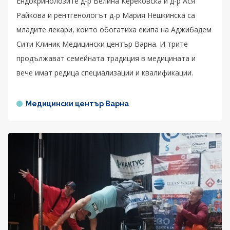
Ендокринолозите д-р Велина Керековска и д-р Ася
Райкова и рентгенологът д-р Мария Нешкинска са
младите лекари, които обогатиха екипа на Аджибадем
Сити Клиник Медицински център Варна. И трите
продължават семейната традиция в медицината и
вече имат редица специализации и квалификации.
Медицински център Варна