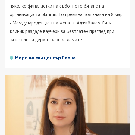
няколко финалистки на съботното бягане на
организацията 5kmrun. То премина под знака на 8 март
- Международен ден на жената. Аджибадем Сити
Клиник раздаде ваучери за безплатен преглед при
гинеколог и дерматолог за дамите.
Медицински център Варна