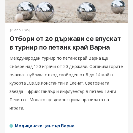
30 апр 2024
Отбори от 20 държави се впускат
в турнир по петанк край Варна
Международен турнир по петанк край Варна ще
събере над 120 играчи от 20 държави. Организаторите
очакват публика с вход свободен от 8 до 14 май в
курорта „Св.Св.Константин и Елена“. Световната
звезда – фрийстайлър и инфлуенсър в петанк Танги
Пенин от Монако ще демонстрира правилата на
играта.
Медицински център Варна