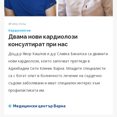
18 апр 2024
Кардиология
Двама нови кардиолози
консултират при нас
Доц.д-р Явор Кашлов и д-р Славка Бакалска са двамата
нови кардиолози, които започват прегледи в
Аджибадем Сити Клиник Варна. Младите специалисти
са с богат опит в болничното лечение на сърдечно-
съдови заболявани и имат специален интерес към
профилактиката им.
Медицински център Варна