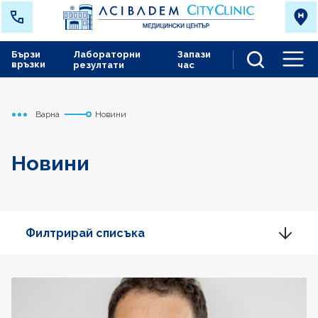
Бързи
Лабораторни
Запази
връзки
резултати
час
Men
Варна
Новини
Начало
Новини
Филтрирай списъка