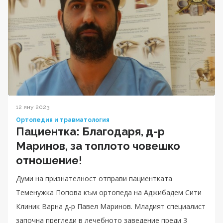
12 яну 2023
Ортопедия и травматология
Пациентка: Благодаря, д-р
Маринов, за топлото човешко
отношение!
Думи на признателност отправи пациентката
Теменужка Попова към ортопеда на Аджибадем Сити
Клиник Варна д-р Павел Маринов. Младият специалист
започна прегледи в лечебното заведение преди 3