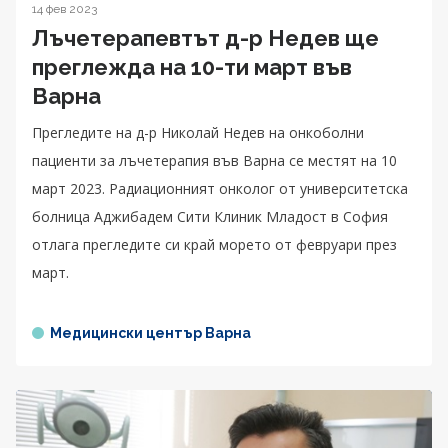
14 фев 2023
Лъчетерапевтът д-р Недев ще
преглежда на 10-ти март във
Варна
Прегледите на д-р Николай Недев на онкоболни
пациенти за лъчетерапия във Варна се местят на 10
март 2023. Радиационният онколог от университетска
болница Аджибадем Сити Клиник Младост в София
отлага прегледите си край морето от февруари през
март.
Медицински център Варна