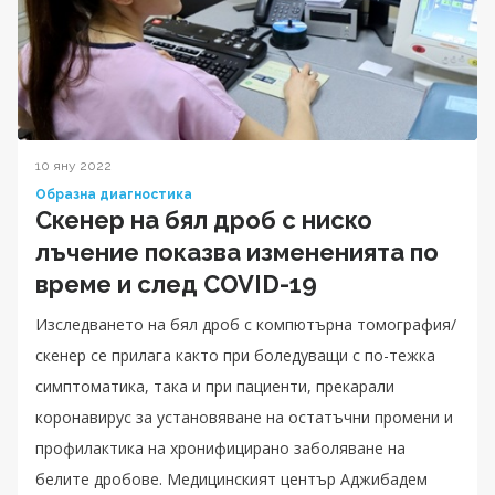
10 яну 2022
Образна диагностика
Скенер на бял дроб с ниско
лъчение показва измененията по
време и след COVID-19
Изследването на бял дроб с компютърна томография/
скенер се прилага както при боледуващи с по-тежка
симптоматика, така и при пациенти, прекарали
коронавирус за установяване на остатъчни промени и
профилактика на хронифицирано заболяване на
белите дробове. Медицинският център Аджибадем