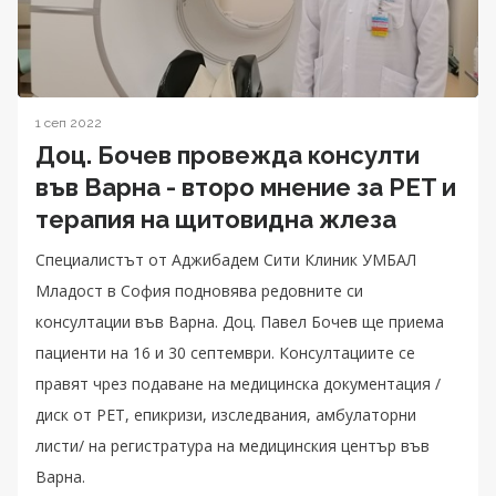
1 сеп 2022
Доц. Бочев провежда консулти
във Варна - второ мнение за PET и
терапия на щитовидна жлеза
Специалистът от Аджибадем Сити Клиник УМБАЛ
Младост в София подновява редовните си
консултации във Варна. Доц. Павел Бочев ще приема
пациенти на 16 и 30 септември. Консултациите се
правят чрез подаване на медицинска документация /
диск от PET, епикризи, изследвания, амбулаторни
листи/ на регистратура на медицинския център във
Варна.