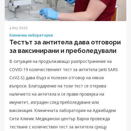
4 яну 2022
Клинична лаборатория
Тестът за антитела дава отговори
за ваксинирани и преболедували
В ситуация на продължаващо разпространение на
COVID-19 количественият тест за антитела (anti SARS
CoV2-S) дава бърз и полезен отговор на някои
въпроси. Благодарение на този тест се открива
наличието на антитела и се прави проверка на
имунитет, изграден след преболедуване или
ваксинация. Клиничната лаборатория на Аджибадем
Сити Клиник Медицински център Варна провежда
тестване с количествен тест за антитела срещу