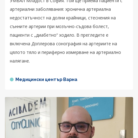
УМБАЛ Младост в София. Той ще приема пациенти с
артериални заболявания: хронична артериална
недостатъчност на долни крайници, стеснения на
сънните артерии при мозъчно-съдова болест,
пациенти с „диабетно“ ходило. В прегледите е
включена Доплерова сонография на артериите на
цялото тяло и периферно измерване на артериално
налягане.
Медицински център Варна