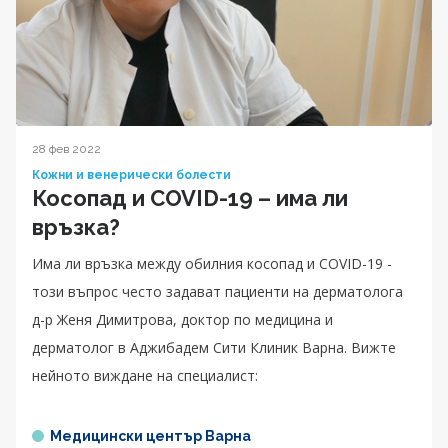
28 фев 2022
Кожни и венерически болести
Косопад и COVID-19 – има ли
връзка?
Има ли връзка между обилния косопад и COVID-19 -
този въпрос често задават пациенти на дерматолога
д-р Женя Димитрова, доктор по медицина и
дерматолог в Аджибадем Сити Клиник Варна. Вижте
нейното виждане на специалист:
Медицински център Варна