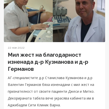
22 ное 2022
Мил жест на благодарност
изненада д-р Кузманова и д-р
Германов
АГ-специалистите д-р Станислава Кузманова и д-р
Валентин Германов бяха изненадани с мил жест на
признателност от своите пациенти Джеси и Митко.
Декорираната табела вече украсява кабинета им в
Аджибадем Сити Клиник Варна.