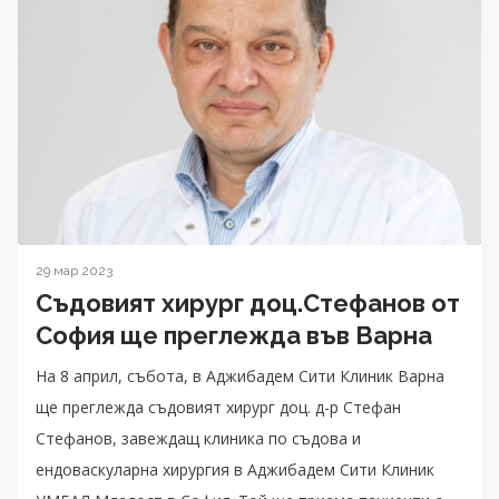
29 мар 2023
Съдовият хирург доц.Стефанов от
София ще преглежда във Варна
На 8 април, събота, в Аджибадем Сити Клиник Варна
ще преглежда съдовият хирург доц. д-р Стефан
Стефанов, завеждащ клиника по съдова и
ендоваскуларна хирургия в Аджибадем Сити Клиник