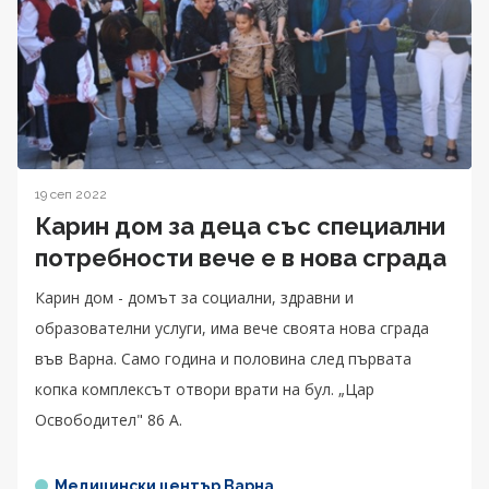
19 сеп 2022
Карин дом за деца със специални
потребности вече е в нова сграда
Карин дом - домът за социални, здравни и
образователни услуги, има вече своята нова сграда
във Варна. Само година и половина след първата
копка комплексът отвори врати на бул. „Цар
Освободител" 86 А.
Медицински център Варна