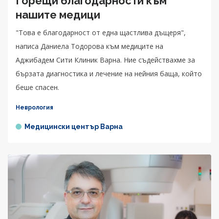
Горещи благодарности към
нашите медици
"Това е благодарност от една щастлива дъщеря",
написа Даниела Тодорова към медиците на
Аджибадем Сити Клиник Варна. Ние съдействахме за
бързата диагностика и лечение на нейния баща, който
беше спасен.
Неврология
Медицински център Варна