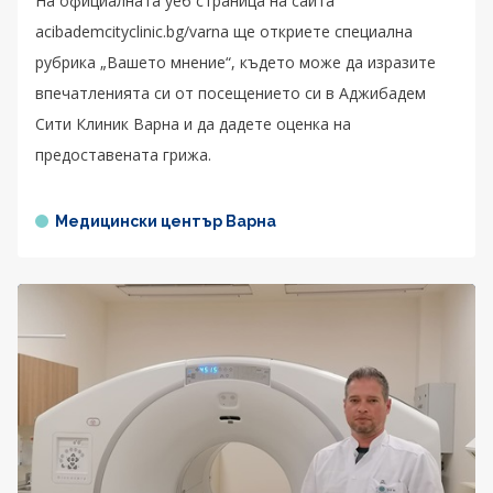
На официалната уеб страница на сайта
acibademcityclinic.bg/varna ще откриете специална
рубрика „Вашето мнение“, където може да изразите
впечатленията си от посещението си в Аджибадем
Сити Клиник Варна и да дадете оценка на
предоставената грижа.
Медицински център Варна