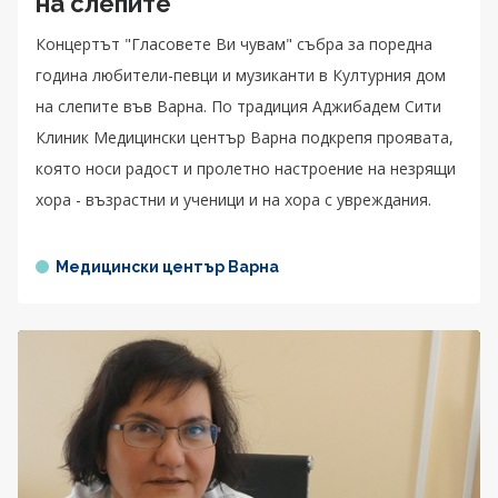
на слепите
Концертът "Гласовете Ви чувам" събра за поредна
година любители-певци и музиканти в Културния дом
на слепите във Варна. По традиция Аджибадем Сити
Клиник Медицински център Варна подкрепя проявата,
която носи радост и пролетно настроение на незрящи
хора - възрастни и ученици и на хора с увреждания.
Медицински център Варна