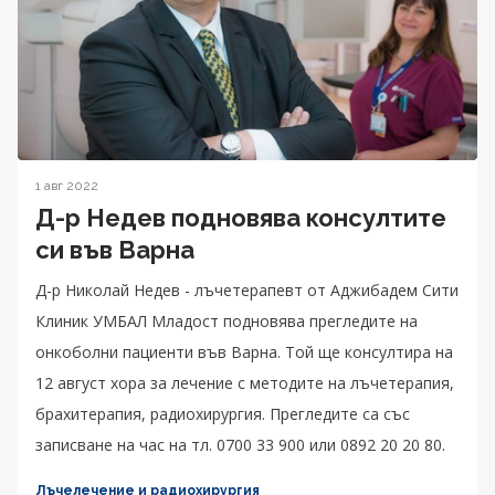
1 авг 2022
Д-р Недев подновява консултите
си във Варна
Д-р Николай Недев - лъчетерапевт от Аджибадем Сити
Клиник УМБАЛ Младост подновява прегледите на
онкоболни пациенти във Варна. Той ще консултира на
12 август хора за лечение с методите на лъчетерапия,
брахитерапия, радиохирургия. Прегледите са със
записване на час на тл. 0700 33 900 или 0892 20 20 80.
Лъчелечение и радиохирургия