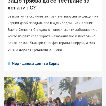
Защо трябва да се тестваме за
хепатит С?
Безплатният скрининг за този тип вирусна инфекция на
черния дроб продължава в Аджибадем Сити Клиник
Варна. Хепатит С е едно от онези скрити заболявания,
които вървят сред хората незабелязано и постоянно.
Близо 77 000 българи са инфектирани с вируса, а 90%
от тях дори не предполагат това.
Медицински център Варна