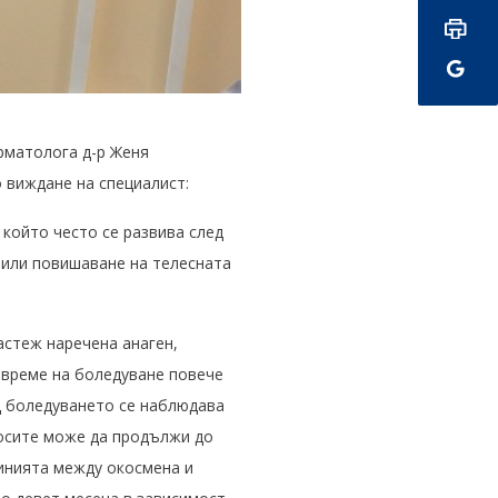
рматолога д-р Женя
 виждане на специалист:
който често се развива след
 или повишаване на телесната
астеж наречена анаген,
о време на боледуване повече
д боледуването се наблюдава
косите може да продължи до
линията между окосмена и