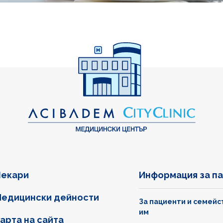
екари
Информация за п
едицински дейности
За пациенти и семейс
им
арта на сайта