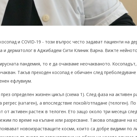
осопад и COVID-19 - този въпрос често задават пациенти на де
а и дерматолог в Аджибадем Сити Клиник Варна. Вижте нейното
русната пандемия, то е да очакваме неочакваното. Kосопадът, 
очакван. Такъв преходен косопад е обичаен след преболедуване
енен ефлувиум.
през определен жизнен цикъл (схема 1). След фаза на активен р
 регрес (катаген), а впоследствие покой/отпадане (телоген). П
 от активен растеж в телоген. Ето защо около три месеца сле
лежим по време на къпане или разресване. Такова опадване на 
 появават новоизрастващите косми, които са добре видими по 