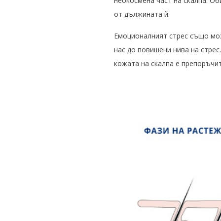
неокосмена част на скалпа. О
от дължината й.
Емоционалният стрес също мож
нас до повишени нива на стрес
кожата на скалпа е препоръчит