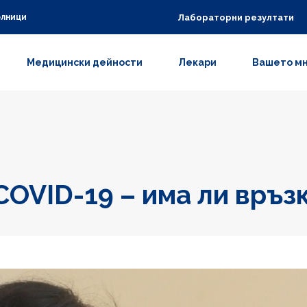
Лабораторни резултати
олници
Медицински дейности
Лекари
Вашето м
COVID-19 – има ли връз