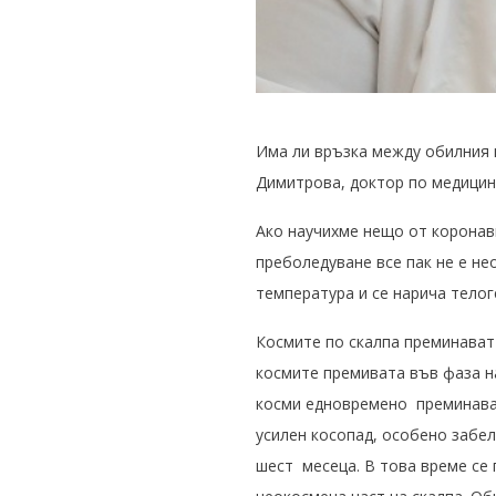
Има ли връзка между обилния к
Димитрова, доктор по медицин
Ако научихме нещо от коронави
преболедуване все пак не е не
температура и се нарича телог
Космите по скалпа преминават 
космите премивата във фаза на
косми едновремено преминават
усилен косопад, особено забе
шест месеца. В това време се