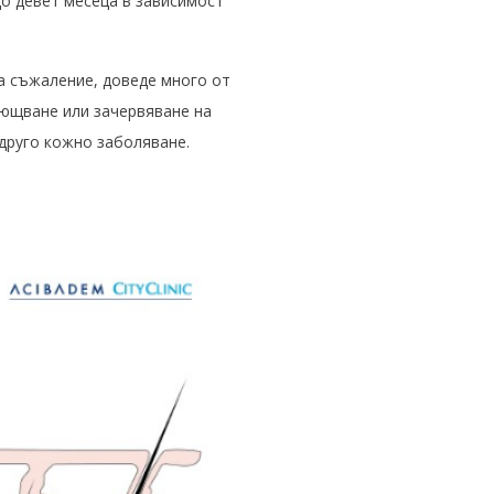
о девет месеца в зависимост
а съжаление, доведе много от
лющване или зачервяване на
 друго кожно заболяване.