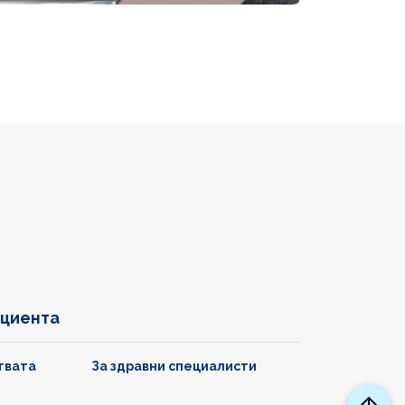
ациента
твата
За здравни специалисти