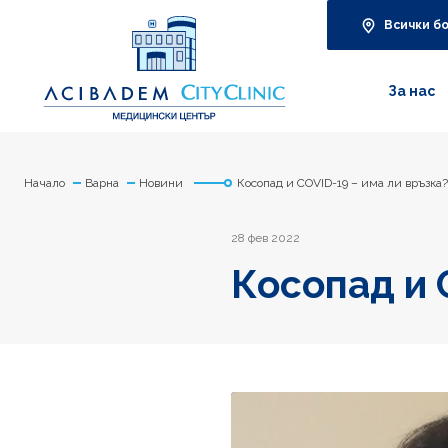
Всички б
За нас
Начало
Варна
Новини
Косопад и COVID-19 – има ли връзка?
28 фев 2022
Косопад и 