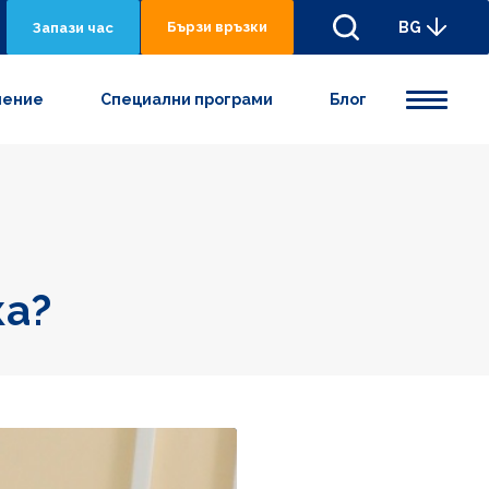
Бързи връзки
BG
Запази час
нениe
Специални програми
Блог
ка?