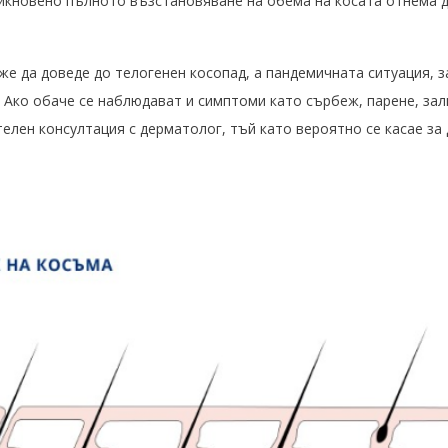
бикновено пълното възстановяване на обема на косата отнема д
е да доведе до телогенен косопад, а пандемичната ситуация, з
. Ако обаче се наблюдават и симптоми като сърбеж, парене, за
елен консултация с дерматолог, тъй като вероятно се касае за