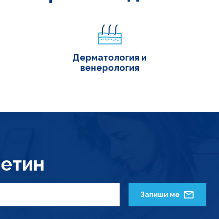
Дерматология и
венерология
етин
Запиши ме