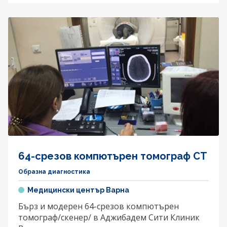
64-срезов компютърен томограф CT
Образна диагностика
Медицински център Варна
Бърз и модерен 64-срезов компютърен
томограф/скенер/ в Аджибадем Сити Клиник