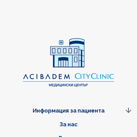
Информация за пациента
Фуутер навигация
За нас