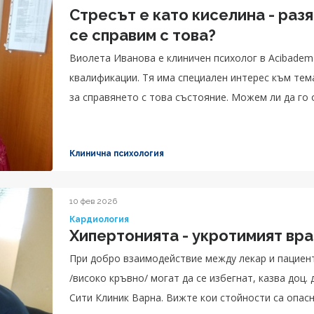
Стресът е като киселина - раз
се справим с това?
Виолета Иванова е клиничен психолог в Acibadem C
квалификации. Тя има специален интерес към тем
за справянето с това състояние. Можем ли да го
Клинична психология
10 фев 2026
Кардиология
Хипертонията - укротимият вра
При добро взаимодействие между лекар и пациен
/високо кръвно/ могат да се избегнат, казва доц
Сити Клиник Варна. Вижте кои стойности са опасн