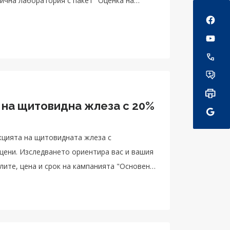
нична лаборатория с пакет "Оценка на
Social
 на щитовидна жлеза с 20%
кцията на щитовидната жлеза с
цени. Изследването ориентира вас и вашия
лите, цена и срок на кампанията "Основен
" -