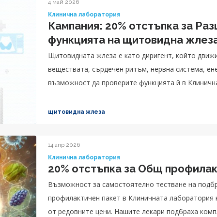
4 май 2026
Клинична лаборатория
Кампания: 20% отстъпка за Ра
функцията на щитовидна жлез
Щитовидната жлеза е като диригент, който движи
веществата, сърдечен ритъм, нервна система, ен
възможност да проверите функцията й в Клинич
Клиник Варна с 20% отстъпка от редовните цени.
щитовидна жлеза
14 апр 2026
Клинична лаборатория
20% отстъпка за Общ профилак
Възможност за самостоятелно тестване на подбр
профилактичен пакет в Клиничната лаборатория на
от редовните цени. Нашите лекари подбраха комплект от ключови показатели, за да