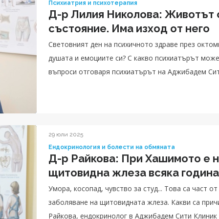
Психиатрия и психотерапия
Д-р Лилия Николова: Животът 
състояние. Има изход от него
Световният ден на психичното здраве през октомв
душата и емоциите си? С какво психиатърът може 
въпроси отговаря психиатърът на Аджибадем Сит
29 юли 2025
Ендокринология и болести на обмяната
Д-р Райкова: При Хашимото е 
щитовидна жлеза всяка година
Умора, косопад, чувство за студ... Това са част 
заболяване на щитовидната жлеза. Какви са причи
Райкова, ендокринолог в Аджибадем Сити Клиник 