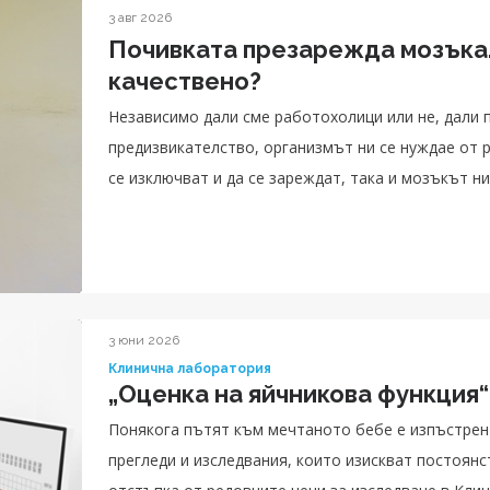
3 авг 2026
Почивката презарежда мозъка.
качествено?
Независимо дали сме работохолици или не, дали 
предизвикателство, организмът ни се нуждае от р
се изключват и да се зареждат, така и мозъкът н
д-р Лилия Николова.
3 юни 2026
Клинична лаборатория
„Оценка на яйчникова функция“
Понякога пътят към мечтаното бебе е изпъстрен с
прегледи и изследвания, които изискват постоянс