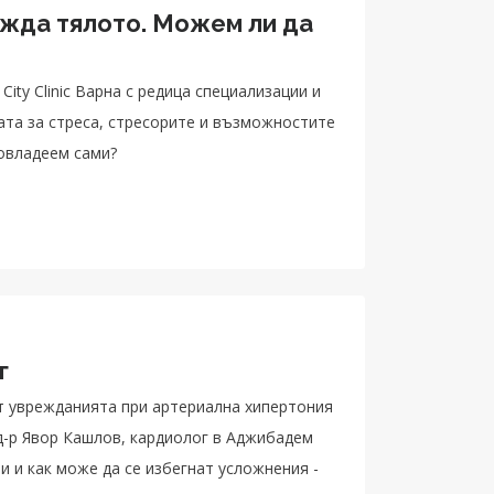
яжда тялото. Можем ли да
ity Clinic Варна с редица специализации и
ата за стреса, стресорите и възможностите
 овладеем сами?
г
т уврежданията при артериална хипертония
. д-р Явор Кашлов, кардиолог в Аджибадем
и и как може да се избегнат усложнения -