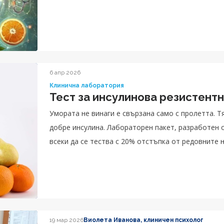
проверите Вашето здраве цялостно.
6 апр 2026
Клинична лаборатория
Тест за инсулинова резистентн
Умората не винаги е свързана само с пролетта. Тя
добре инсулина. Лабораторен пакет, разработен 
всеки да се тества с 20% отстъпка от редовните н
регистратура или вижте детайли тук -
19 мар 2026
Виолета Иванова, клиничен психолог