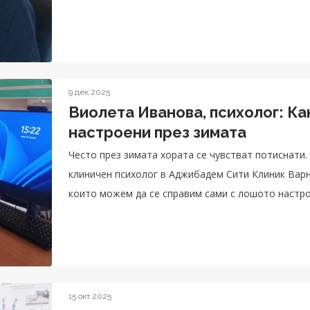
9 дек 2025
Виолета Иванова, психолог: Ка
настроени през зимата
Често през зимата хората се чувстват потиснати.
клиничен психолог в Аджибадем Сити Клиник Варна
които можем да се справим сами с лошото настро
15 окт 2025