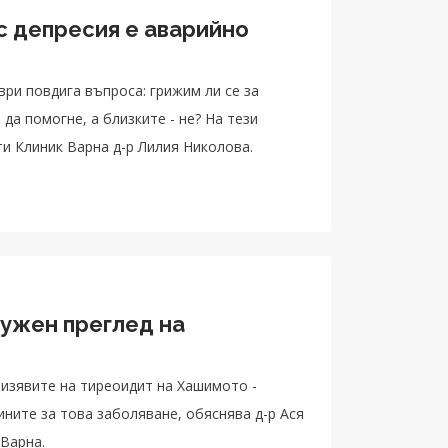
с депресия е аварийно
ри повдига въпроса: грижим ли се за
да помогне, а близките - не? На тези
и Клиник Варна д-р Лилия Николова.
нужен преглед на
от изявите на тиреоидит на Хашимото -
ните за това заболяване, обяснява д-р Ася
Варна.