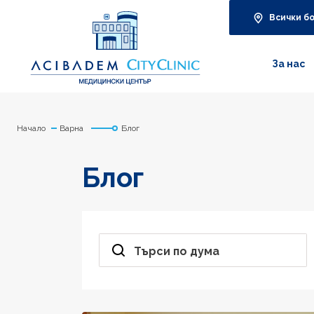
Всички б
За нас
Начало
Варна
Блог
Блог
Търси по дума