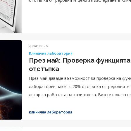
отстъпка от редовните цени за изследване в Кли
яйчникова функция".
4 май 2026
Клинична лаборатория
През май: Проверка функцията
отстъпка
През май даваме възможност за проверка на фун
лабораторен пакет с 20% отстъпка от редовните 
лекар за работата на тази жлеза. Вижте показате
пакет Оценка на функцията на щитовидната жлеза
клинична лаборатория