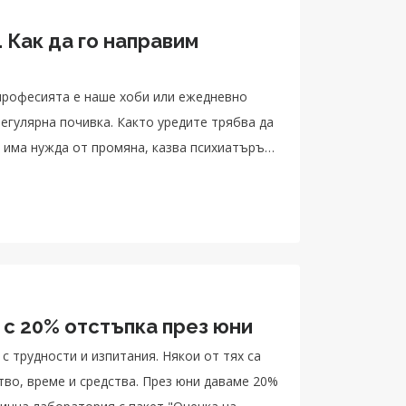
 Как да го направим
професията е наше хоби или ежедневно
егулярна почивка. Както уредите трябва да
и има нужда от промяна, казва психиатърът
 с 20% отстъпка през юни
 трудности и изпитания. Някои от тях са
тво, време и средства. През юни даваме 20%