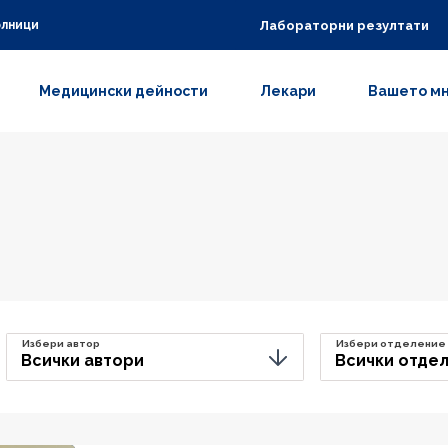
Лабораторни резултати
олници
Медицински дейности
Лекари
Вашето м
Избери автор
Избери отделение
Всички автори
Всички отде