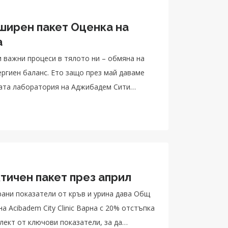
зширен пакет Оценка на
а
 важни процеси в тялото ни – обмяна на
ергиен баланс. Ето защо през май даваме
ната лаборатория на Аджибадем Сити
тичен пакет през април
ани показатели от кръв и урина дава Общ
 Acibadem City Clinic Варна с 20% отстъпка