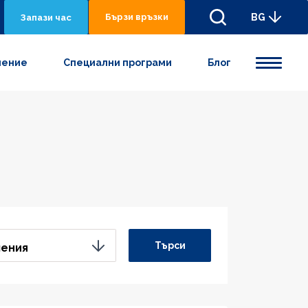
Бързи връзки
BG
Запази час
нениe
Специални програми
Блог
Търси
ления