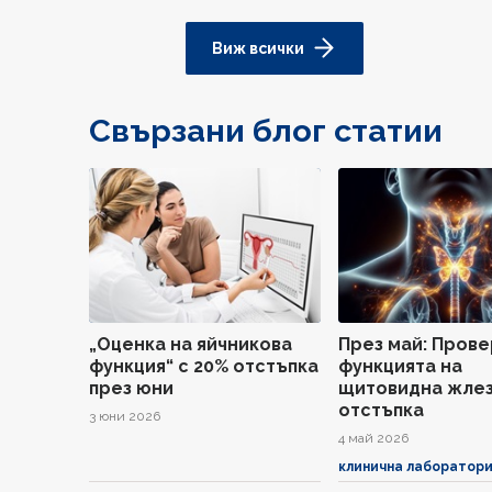
Виж всички
Свързани блог статии
„Оценка на яйчникова
През май: Прове
функция“ с 20% отстъпка
функцията на
през юни
щитовидна жлез
отстъпка
3 юни 2026
4 май 2026
клинична лаборатор