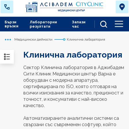
Бързи
Лабораторни
Запази
връзки
резултати
час
Men
Медицински дейности
Клинична лаборатория
Начало
Варна
Клинична лаборатория
Сектор Клинична лаборатория в Аджибадем
Сити Клиник Медицински център Варна е
оборудван с модерна апаратура,
сертифицирана по ISO, която отговаря на
всички изисквания за качество, прецизност и
точност, и консумативи с най-високо
качество.
Автоматизираните аналитични системи са
свързани със съвременен софтуер, който