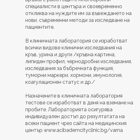
специалисти в центъра и своевременно
откликва на нуждите им за въвеждането на
нови, съвременни методи за изследване на
пациентите.
В клиничната лаборатория се изработват
всички видове клинични изследвания на
кръв, урина и други /кръвна картина,
липиден профил, чернодробни изследвания,
изследвания за бъбречната функция,
туморни маркери, хормони, имунология,
коагулационен статус и др./
Назначените в клиничната лаборатория
тестове се изработват в деня на вземане на
пробите. Лабораторията осигурява
индивидуален достъп до резултатата на
всеки пациент чрез сайта на медицинския
център www.acibademcityclinic.bg/varna