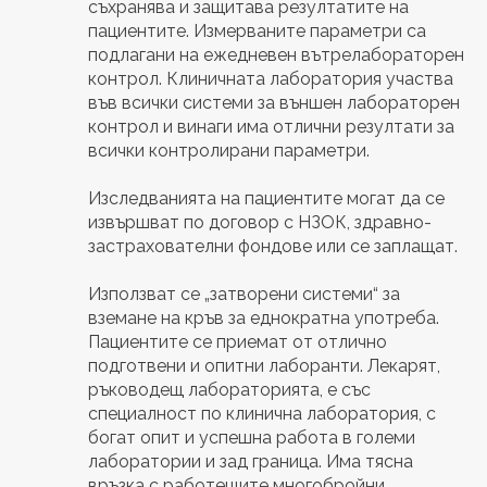
съхранява и защитава резултатите на
пациентите. Измерваните параметри са
подлагани на ежедневен вътрелабораторен
контрол. Клиничната лаборатория участва
във всички системи за външен лабораторен
контрол и винаги има отлични резултати за
всички контролирани параметри.
Изследванията на пациентите могат да се
извършват по договор с НЗОК, здравно-
застрахователни фондове или се заплащат.
Използват се „затворени системи“ за
вземане на кръв за еднократна употреба.
Пациентите се приемат от отлично
подготвени и опитни лаборанти. Лекарят,
ръководещ лабораторията, е със
специалност по клинична лаборатория, с
богат опит и успешна работа в големи
лаборатории и зад граница. Има тясна
връзка с работещите многобройни