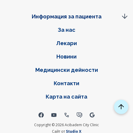
Информация за пациента
Фуутер навигация
За нас
Лекари
Новини
Медицински дейности
Контакти
Карта на сайта
Social links
Copyright © 2026 Acibadem City Clinic
Сайт от
Studio X