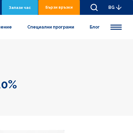
Бързи връзки
BG
Запази час
нениe
Специални програми
Блог
20%