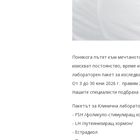
Понякога пътят към мечтаното 
изискват постоянство, време и
лабораторен пакет за изследва
От 3 до 30 юни 2026 г. правим
Нашите специалисти подбраха 
Пакетът за Клинична лаборато
- FSH /фоликуло-стимулиращ х
- LH /лутеинизиращ хормон/
- Естрадиол