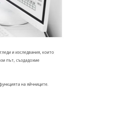
гледи и изследвания, които
ози път, създадохме
функцията на яйчниците.