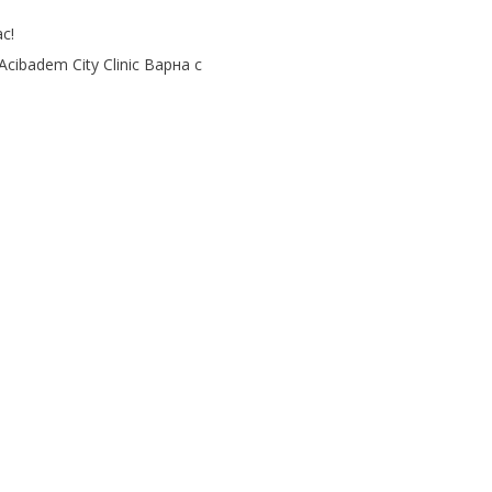
с!
ibadem City Clinic Варна с