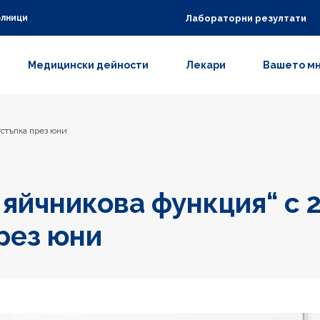
Лабораторни резултати
олници
Медицински дейности
Лекари
Вашето м
тстъпка през юни
 яйчникова функция“ с 
рез юни