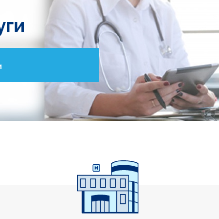
уги
и