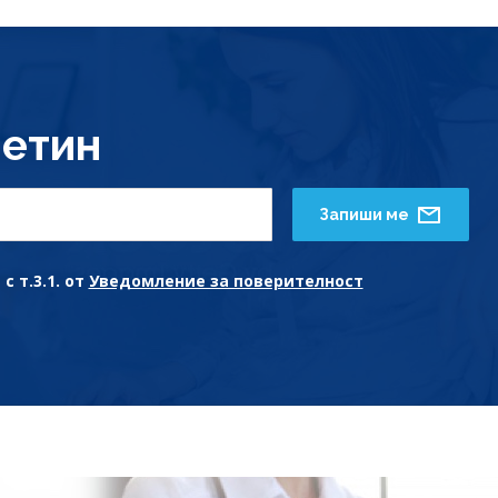
етин
Запиши ме
с т.3.1. от
Уведомление за поверителност