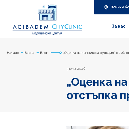
Всички б
За нас
Начало
Варна
Блог
„Оценка на яйчникова функция“ с 20% о
3 юни 2026
„Оценка на
отстъпка п