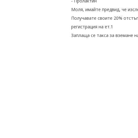
- Пролактин
Моля, имайте предвид, че изсле
Получавате своите 20% отстъпк
регистрация на ет.1
Заплаща се такса за вземане н