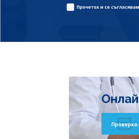
Прочетох и се съгласявам 
Онлай
Проверка 