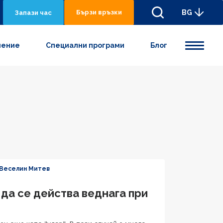
Бързи връзки
BG
Запази час
нениe
Специални програми
Блог
 Веселин Митев
 да се действа веднага при