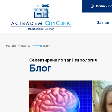
Всички б
За нас
Начало
Варна
Блог
Селектирани по таг Неврология
Блог