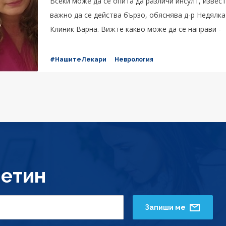
Всеки може да се опита да различи инсулт, извест
важно да се действа бързо, обяснява д-р Недялк
Клиник Варна. Вижте какво може да се направи -
#НашитеЛекари
Неврология
етин
Запиши ме