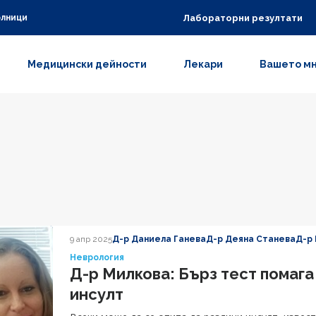
Лабораторни резултати
олници
Медицински дейности
Лекари
Вашето м
9 апр 2025
Д-р Даниела Ганева
Д-р Деяна Станева
Д-р
Неврология
Д-р Милкова: Бърз тест помага
инсулт