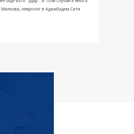
ен още като "удар". В този случай е много
а Милкова, невролог в Аджибадем Сити