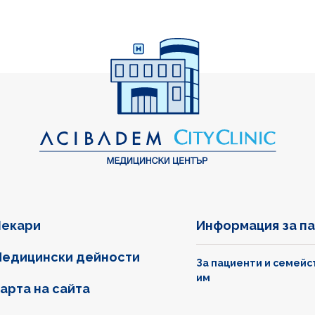
екари
Информация за п
едицински дейности
За пациенти и семейс
им
арта на сайта