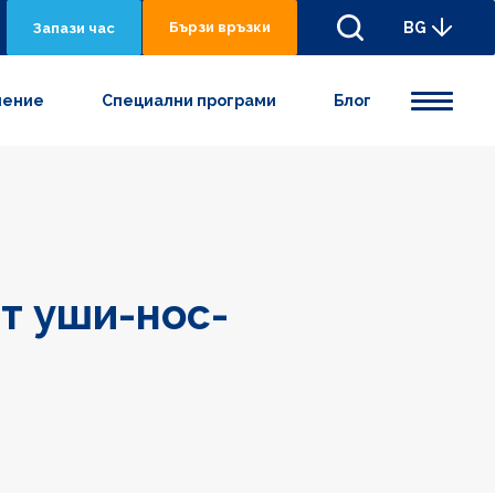
Бързи връзки
BG
Запази час
нениe
Специални програми
Блог
т уши-нос-