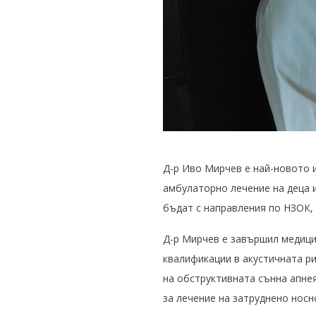
Д-р Иво Мирчев е най-новото и
амбулаторно лечение на деца 
бъдат с направления по НЗОК,
Д-р Мирчев е завършил медици
квалификации в акустичната р
на обструктивната сънна апнея
за лечение на затруднено носн