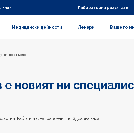
Лабораторни резултати
олници
Медицински дейности
Лекари
Вашето м
 уши-нос-гърло
 е новият ни специалис
зрастни. Работи и с направления по Здравна каса