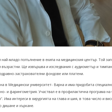
 най-младо попълнение в екипа на медицинския център. Той зап
и възрастни. Ще извършва и изследвания с аудиометър и тимпа
 здравно-застрахователни фондове или платени.
на в Медицински университет- Варна и има придобита специално
ино- и фарингометрия. Участвал е в профилактична програма н
". Има интереси в хирургията на глава и шия, в това число и в
о дишане и хъркане.