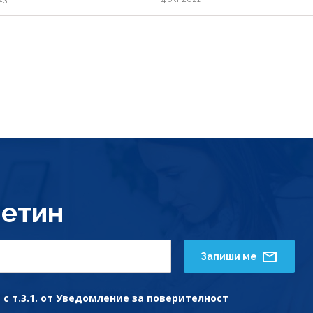
етин
Запиши ме
с т.3.1. от
Уведомление за поверителност