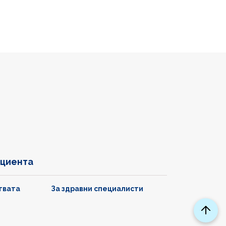
ациента
твата
За здравни специалисти