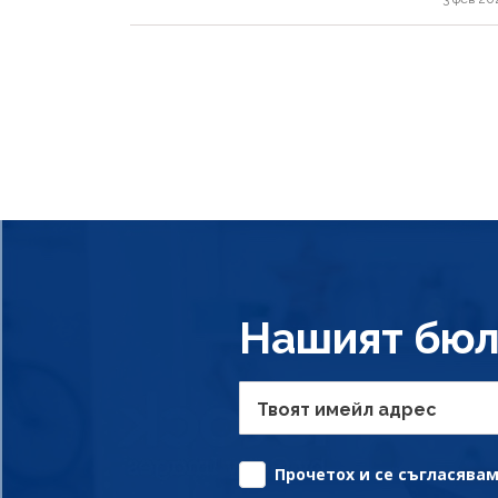
Нашият бюл
Твоят имейл адрес
Прочетох и се съгласявам 