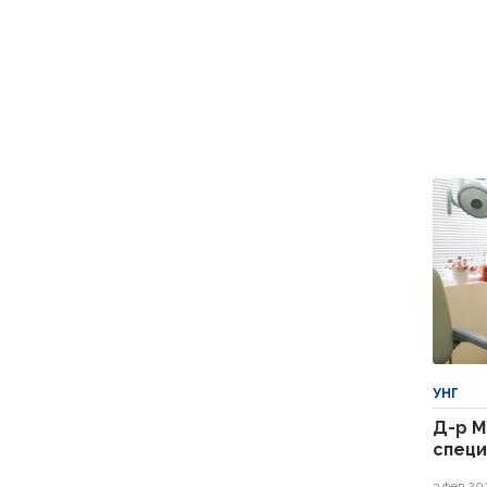
УНГ
Д-р М
специ
3 фев 20