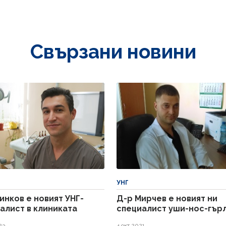
Свързани новини
УНГ
инков е новият УНГ-
Д-р Мирчев е новият ни
алист в клиниката
специалист уши-нос-гър
23
4 окт 2021