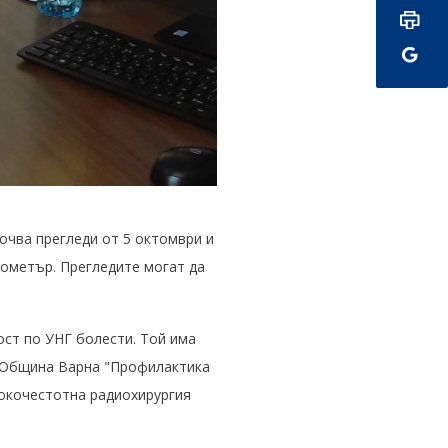
очва прегледи от 5 октомври и
нометър. Прегледите могат да
ст по УНГ болести. Той има
а Община Варна "Профилактика
исокочестотна радиохирургия