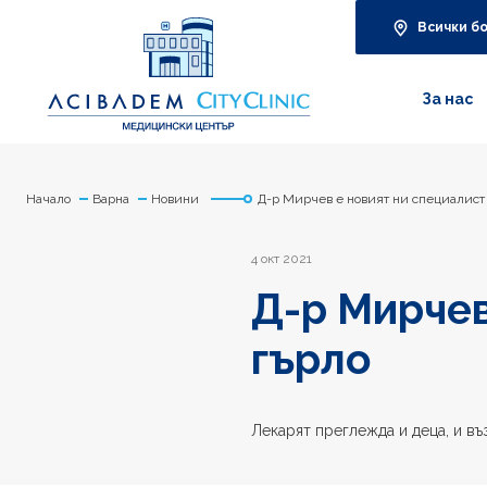
Всички б
За нас
Начало
Варна
Новини
Д-р Мирчев е новият ни специалист
4 окт 2021
Д-р Мирчев
гърло
Лекарят преглежда и деца, и въ