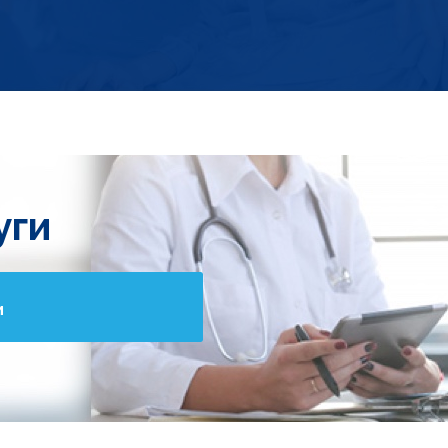
уги
и